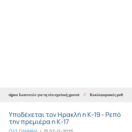
 Δήμου Ιωαννιτών για τη νέα σχολική χρονιά
//
Κυκλοφοριακές ρυθμίσεις σ
Υποδέχεται τον Ηρακλή η Κ-19 - Ρεπό
την πρεμιέρα η Κ-17
ΠΑΣ ΓΙΑΝΝΙΝΑ
|
07-11-2025