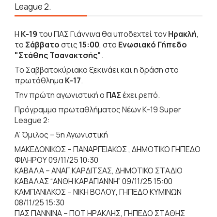
League 2.
Η
Κ-19
του ΠΑΣ Γιάννινα θα υποδεχτεί τον
Ηρακλή
,
το
Σάββατο
στις
15:00
, στο
Ενωσιακό Γήπεδο
"Στάθης Τσανακτσής"
.
Το Σαββατοκύριακο ξεκινάει και η δράση στο
πρωτάθλημα
Κ-17
.
Την πρώτη αγωνιστική ο
ΠΑΣ
έχει ρεπό.
Πρόγραμμα πρωταθλήματος Νέων Κ-19 Super
League 2:
A’ Όμιλος – 5η Αγωνιστική
ΜΑΚΕΔΟΝΙΚΟΣ – ΠΑΝΑΡΓΕΙΑΚΟΣ , ΔΗΜΟΤΙΚΟ ΓΗΠΕΔΟ
ΦΙΛΗΡΟΥ 09/11/25 10:30
ΚΑΒΑΛΑ – ΑΝΑΓ.ΚΑΡΔΙΤΣΑΣ, ΔΗΜΟΤΙΚΟ ΣΤΑΔΙΟ
ΚΑΒΑΛΑΣ “ΑΝΘΗ ΚΑΡΑΓΙΑΝΝΗ” 09/11/25 15:00
ΚΑΜΠΑΝΙΑΚΟΣ – ΝΙΚΗ ΒΟΛΟΥ, ΓΗΠΕΔΟ ΚΥΜΙΝΩΝ
08/11/25 15:30
ΠΑΣ ΓΙΑΝΝΙΝΑ – ΠΟΤ ΗΡΑΚΛΗΣ, ΓΗΠΕΔΟ ΣΤΑΘΗΣ