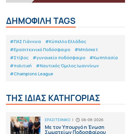
ΔΗΜΟΦΙΛΗ TAGS
#ΠΑΣ Γιάννινα
#Κύπελλο Ελλάδας
#Eρασιτεχνικό Ποδόσφαιρο
#Μπάσκετ
#Στίβος
#γυναικείο ποδόσφαιρο
#Κωπηλασία
#πολιτική
#Ναυτικός Όμιλος Ιωαννίνων
#Champions League
ΤΗΣ ΙΔΙΑΣ ΚΑΤΗΓΟΡΙΑΣ
ΕΡΑΣΙΤΕΧΝΙΚΟ
|
06-08-2026
Με τον Υπουργό η Ένωση
Σωματείων Ποδοσφαίρου