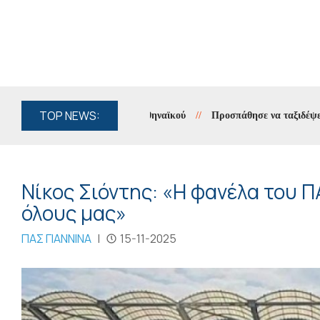
TOP NEWS:
φια η πρόκριση του Παναθηναϊκού
//
Προσπάθησε να ταξιδέψει με πλ
Νίκος Σιόντης: «Η φανέλα του 
όλους μας»
ΠΑΣ ΓΙΑΝΝΙΝΑ
|
15-11-2025