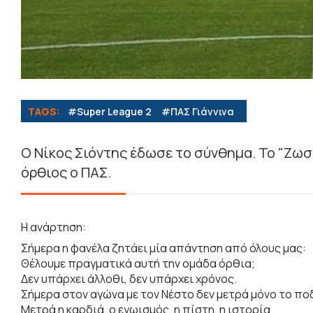
TAGS:
#Super League 2
#ΠΑΣ Γιάννινα
Ο Νίκος Σιόντης έδωσε το σύνθημα. Το "Ζωσι
όρθιος ο ΠΑΣ.
Η ανάρτηση:
Σήμερα η φανέλα ζητάει μία απάντηση από όλους μας:
Θέλουμε πραγματικά αυτή την ομάδα όρθια;
Δεν υπάρχει άλλοθι, δεν υπάρχει χρόνος.
Σήμερα στον αγώνα με τον Νέστο δεν μετρά μόνο το π
Μετρά η καρδιά, ο εγωισμός, η πίστη, η ιστορία.