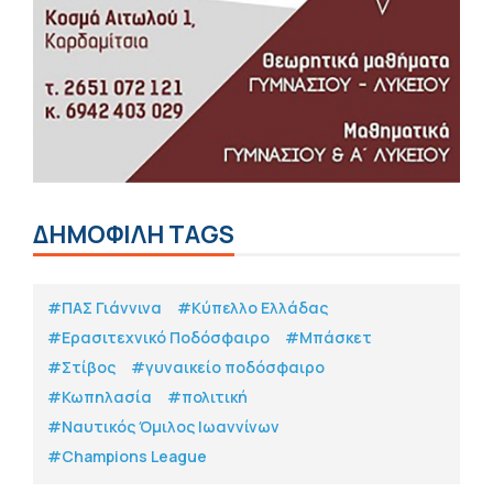
ΔΗΜΟΦΙΛΗ TAGS
#ΠΑΣ Γιάννινα
#Κύπελλο Ελλάδας
#Eρασιτεχνικό Ποδόσφαιρο
#Μπάσκετ
#Στίβος
#γυναικείο ποδόσφαιρο
#Κωπηλασία
#πολιτική
#Ναυτικός Όμιλος Ιωαννίνων
#Champions League