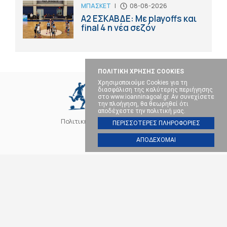
ΜΠΑΣΚΕΤ
|
08-08-2026
Α2 ΕΣΚΑΒΔΕ: Με playoffs και
final 4 η νέα σεζόν
ΠΟΛΙΤΙΚΗ ΧΡΗΣΗΣ COOKIES
Χρησιμοποιούμε Cookies για τη
διασφάλιση της καλύτερης περιήγησης
στο www.ioanninagoal.gr. Αν συνεχίσετε
την πλοήγηση, θα θεωρηθεί ότι
αποδέχεστε την πολιτική μας.
Πολιτική Cookies
Επικοινωνία
ΠΕΡΙΣΣΟΤΕΡΕΣ ΠΛΗΡΟΦΟΡΙΕΣ
ΑΠΟΔΕΧΟΜΑΙ
SOCIAL MEDIA
ΠΑΣ ΓΙΑΝΝΙΝΑ
ΠΟΔΟΣΦΑΙΡΟ
ΜΠΑΣΚΕΤ
ΒΟΛΕΪ
ΧΑΝΤΜΠΟΛ
ΑΛΛΑ ΣΠΟΡ
ΕΠΙΚΑΙΡΟΤΗΤΑ