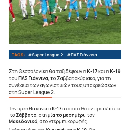
TAGS:
#Super League 2
#ΠΑΣ Γιάννινα
Στη Θεσσαλονίκη θα ταξιδέψουν η
Κ-17
και η
Κ-19
του
ΠΑΣ Γιάννινα
, το Σαββατοκύριακο, για τη
συνέχεια των αγωνιστικών τους υποχρεώσεων
στη Super League 2.
Την αρχή θα κάνει η
Κ-17
η οποία θα αντιμετωπίσει
το
Σάββατο
, στη
μία το μεσημέρι
, τον
Μακεδονικό
, στο ντέρμπι κορυφής.
Ντέρμπι έχει την
Κυριακή
και η
Κ-19
. Θα