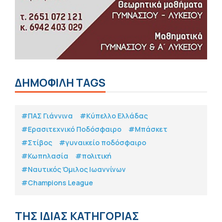
ΔΗΜΟΦΙΛΗ TAGS
#ΠΑΣ Γιάννινα
#Κύπελλο Ελλάδας
#Eρασιτεχνικό Ποδόσφαιρο
#Μπάσκετ
#Στίβος
#γυναικείο ποδόσφαιρο
#Κωπηλασία
#πολιτική
#Ναυτικός Όμιλος Ιωαννίνων
#Champions League
ΤΗΣ ΙΔΙΑΣ ΚΑΤΗΓΟΡΙΑΣ