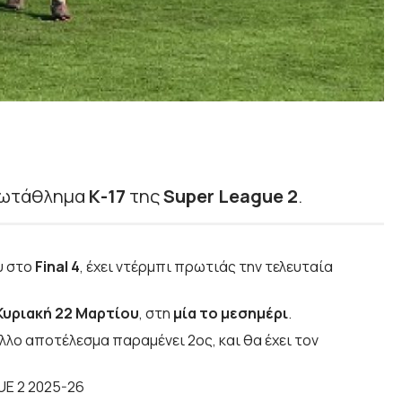
ρωτάθλημα
Κ-17
της
Super League 2
.
υ στο
Final 4
, έχει ντέρμπι πρωτιάς την τελευταία
Κυριακή 22 Μαρτίου
, στη
μία το μεσημέρι
.
άλλο αποτέλεσμα παραμένει 2ος, και θα έχει τον
E 2 2025-26