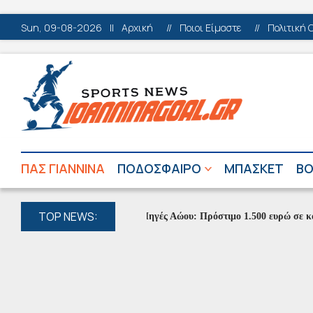
Sun, 09-08-2026
||
Αρχική
//
Ποιοι Είμαστε
//
Πολιτική 
ΠΑΣ ΓΙΑΝΝΙΝΑ
ΠΟΔΟΣΦΑΙΡΟ
ΜΠΑΣΚΕΤ
ΒΟ
TOP NEWS:
Πηγές Αώου: Πρόστιμο 1.500 ευρώ σε κατασκη