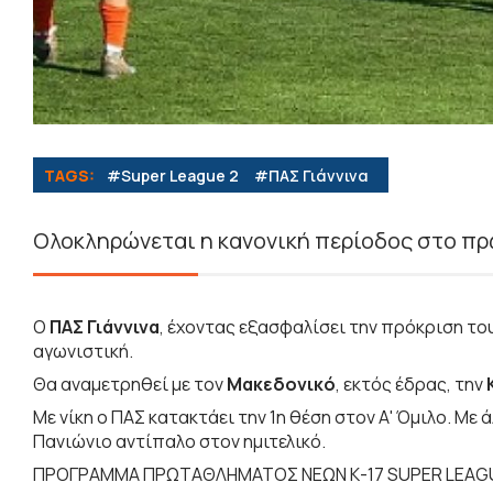
TAGS:
#Super League 2
#ΠΑΣ Γιάννινα
Ολοκληρώνεται η κανονική περίοδος στο π
Ο
ΠΑΣ Γιάννινα
, έχοντας εξασφαλίσει την πρόκριση το
αγωνιστική.
Θα αναμετρηθεί με τον
Μακεδονικό
, εκτός έδρας, την
Με νίκη ο ΠΑΣ κατακτάει την 1η θέση στον Α' Όμιλο. Με 
Πανιώνιο αντίπαλο στον ημιτελικό.
ΠΡΟΓΡΑΜΜΑ ΠΡΩΤΑΘΛΗΜΑΤΟΣ ΝΕΩΝ Κ-17 SUPER LEAGU