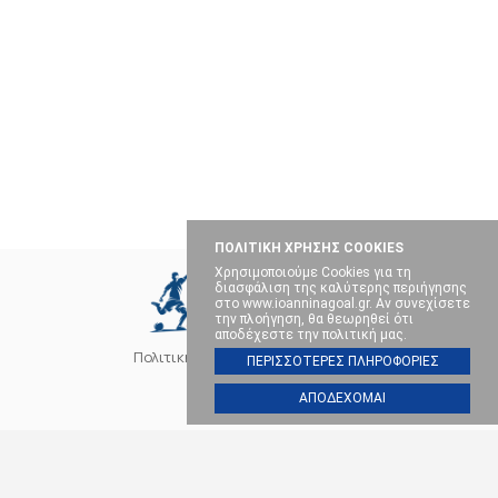
ΠΟΛΙΤΙΚΗ ΧΡΗΣΗΣ COOKIES
Χρησιμοποιούμε Cookies για τη
διασφάλιση της καλύτερης περιήγησης
στο www.ioanninagoal.gr. Αν συνεχίσετε
την πλοήγηση, θα θεωρηθεί ότι
αποδέχεστε την πολιτική μας.
Πολιτική Cookies
Επικοινωνία
ΠΕΡΙΣΣΟΤΕΡΕΣ ΠΛΗΡΟΦΟΡΙΕΣ
ΑΠΟΔΕΧΟΜΑΙ
SOCIAL MEDIA