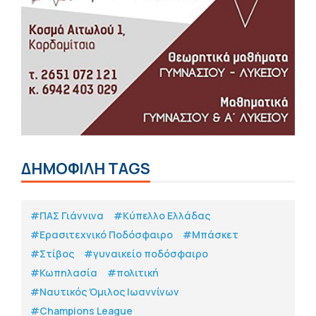
ΔΗΜΟΦΙΛΗ TAGS
#ΠΑΣ Γιάννινα
#Κύπελλο Ελλάδας
#Eρασιτεχνικό Ποδόσφαιρο
#Μπάσκετ
#Στίβος
#γυναικείο ποδόσφαιρο
#Κωπηλασία
#πολιτική
#Ναυτικός Όμιλος Ιωαννίνων
#Champions League