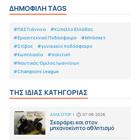
ΔΗΜΟΦΙΛΗ TAGS
#ΠΑΣ Γιάννινα
#Κύπελλο Ελλάδας
#Eρασιτεχνικό Ποδόσφαιρο
#Μπάσκετ
#Στίβος
#γυναικείο ποδόσφαιρο
#Κωπηλασία
#πολιτική
#Ναυτικός Όμιλος Ιωαννίνων
#Champions League
ΤΗΣ ΙΔΙΑΣ ΚΑΤΗΓΟΡΙΑΣ
ΑΛΛΑ ΣΠΟΡ
|
07-08-2026
Σκοράρει και στον
μηχανοκίνητο αθλητισμό