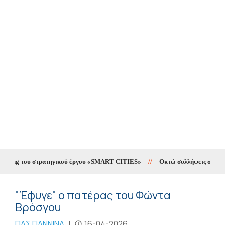
eting του στρατηγικού έργου «SMART CITIES»
//
Οκτώ συλλήψεις σε δέκα η
"Έφυγε" ο πατέρας του Φώντα
Βρόσγου
ΠΑΣ ΓΙΑΝΝΙΝΑ
|
16-04-2026