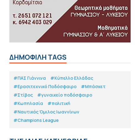
ΔΗΜΟΦΙΛΗ TAGS
#ΠΑΣ Γιάννινα
#Κύπελλο Ελλάδας
#Eρασιτεχνικό Ποδόσφαιρο
#Μπάσκετ
#Στίβος
#γυναικείο ποδόσφαιρο
#Κωπηλασία
#πολιτική
#Ναυτικός Όμιλος Ιωαννίνων
#Champions League