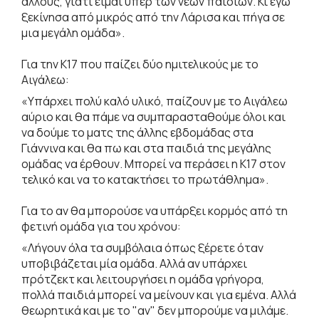
άλλους, γιατί είμαι υπέρ των νέων παιδιών. Κι εγώ
ξεκίνησα από μικρός από την Λάρισα και πήγα σε
μια μεγάλη ομάδα».
Για την Κ17 που παίζει δύο ημιτελικούς με το
Αιγάλεω:
«Υπάρχει πολύ καλό υλικό, παίζουν με το Αιγάλεω
αύριο και θα πάμε να συμπαρασταθούμε όλοι και
να δούμε το ματς της άλλης εβδομάδας στα
Γιάννινα και θα πω και στα παιδιά της μεγάλης
ομάδας να έρθουν. Μπορεί να περάσει η Κ17 στον
τελικό και να το κατακτήσει το πρωτάθλημα».
Για το αν θα μπορούσε να υπάρξει κορμός από τη
φετινή ομάδα για του χρόνου:
«Λήγουν όλα τα συμβόλαια όπως ξέρετε όταν
υποβιβάζεται μία ομάδα. Αλλά αν υπάρχει
πρότζεκτ και λειτουργήσει η ομάδα γρήγορα,
πολλά παιδιά μπορεί να μείνουν και για εμένα. Αλλά
θεωρητικά και με το "αν" δεν μπορούμε να μιλάμε.