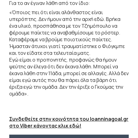
Για το αν έγιναν λάθη από τον ίδιο:
«Όποιος πει ότι είναι αλάνθαστος είναι
υπερόπτης. Δεν ήμουν από την αρχή εδώ. Βρήκα
ένα υλικό, προσπάθησα με τον Τζημόπουλο να
φέρουμε παίκτες να αναβαθμίσουμε το ρόστερ.
Καταφέραμε να βρούμε ποιοτικούς παίκτες.
Ήμασταν άτυχοι γιατί τραυματίστηκε ο Φιόγκμπε
και τον είδατε στα τελευταία ματς.
Εγώ είμαι ο προπονητής, προφανώς θα ήμουν
ψεύτης αν έλεγα ότι δεν έκανα λάθη. Μπορεί να
έκανα λάθη στην 11άδα, μπορεί σε αλλαγές. Αλλά δεν
είμαι εγώ αυτός που θα πάρει όλα τα βάρη ότι
έριξα εγώ την ομάδα. Δεν την έριξε ο Γκούμας την
ομάδα».
Συνδεθείτε στην κοινότητα του Ioanninagoal.gr
στο Viber κάνοντας κλικ εδώ!