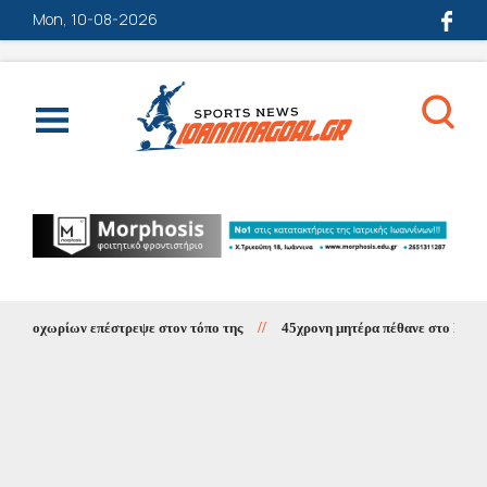
Mon, 10-08-2026
νοχωρίων επέστρεψε στον τόπο της
//
45χρονη μητέρα πέθανε στο Νοσοκομε