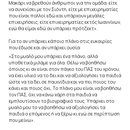
Μακάρι να βρεθούν άνθρωποι για την ομάδα, είτε
να συνεχίσει με τον Σιόντη, είτε με επιχειρηματίες
που είναι πολλοί εδώ και υπάρχουν μεγάλες
επιχειρήσεις, είτε επιχειρηματίες εκτός Ιωαννίνων,
εγώ θα είμαι εδώ αν υπάρχει πρότζεκτ».
Για το αν υπάρχει κάποιο πλάνο στις ευκαιρίες
που έδωσε και αν υπάρχει ουσία:
«Στο μυαλό μου υπάρχει ένα πλάνο, αλλά
υποθετικά μιλάμε για όλα. Θέλω να βοηθήσω
όποιος κι αν είναι στον πάγκο του ΠΑΣ του χρόνου,
να έχει υλικό να το δει και να αξιολογήσει τα παιδιά
ώστε να τα δει σε παιχνίδια και να πει ποιος του
κάνει και ποιος όχι. Το πλάνο μου είναι να βοηθήσω
τον ΠΑΣ, όχι να κάνω χάρη στα παιδιά να
εμπλουτίσουν το βιογραφικό τους. Υπάρχει στο
μυαλό μου το να βοηθήσω να αξιολογήσει τα
παιδιά ο επόμενος ή να ξέρω κι εγώ σε περίπτωση
που μείνω».