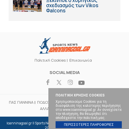
Ξεκίνησε ο χορηγικός
σχεδιασμός των Vikos
Φalcons
Πολιτική Cookies
Επικοινωνία
SOCIAL MEDIA
ΠΟΛΙΤΙΚΗ ΧΡΗΣΗΣ COOKIES
Χρησιμοποιούμε Cookies για τη
ΠΑΣ ΓΙΑΝΝΙΝΑ
ΠΟΔΟΣΦΑΙΡΟ
ΜΠΑΣΚΕΤ
ΒΟΛΕΪ
ΧΑΝΤΜΠΟΛ
διασφάλιση της καλύτερης περιήγησης
ΑΛΛΑ ΣΠΟΡ
ΕΠΙΚΑΙΡΟΤΗΤΑ
στο www.ioanninagoal.gr. Αν συνεχίσετε
την πλοήγηση, θα θεωρηθεί ότι
αποδέχεστε την πολιτική μας.
Ioanninagoal.gr || Sports News || Αθλητικό portal στα Ιωάννινα, Copyright ©
ΠΕΡΙΣΣΟΤΕΡΕΣ ΠΛΗΡΟΦΟΡΙΕΣ
2026, All rights reserved.