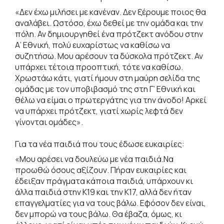
«Δεν έχω μιλήσει με κανέναν. Δεν ξέρουμε ποιος θα
αναλάβει. Ωστόσο, έχω δεθεί με την ομάδα και την
πόλη. Αν δημιουργηθεί ένα πρότζεκτ ανόδου στην
Α’ Εθνική, πολύ ευχαρίστως να καθίσω να
συζητήσω. Μου αρέσουν τα δύσκολα πρότζεκτ. Αν
υπάρχει τέτοια προοπτική, τότε να καθίσω.
Χρωστάω κάτι, γιατί ήμουν στη μαύρη σελίδα της
ομάδας με τον υποβιβασμό της στη Γ’ Εθνική και
θέλω να είμαι ο πρωτεργάτης για την άνοδο! Αρκεί
να υπάρχει πρότζεκτ, γιατί χωρίς λεφτά δεν
γίνονται ομάδες».
Για τα νέα παιδιά που τους έδωσε ευκαιρίες:
«Μου αρέσει να δουλεύω με νέα παιδιά.Να
προωθώ όσους αξίζουν. Πήραν ευκαιρίες και
έδειξαν πράγματα κάποια παιδιά, υπάρχουν κι
άλλα παιδιά στην Κ19 και την Κ17, αλλά δεν ήταν
επαγγελματίες για να τους βάλω. Εφόσον δεν είναι,
δεν μπορώ να τους βάλω. Θα έβαζα, όμως, κι