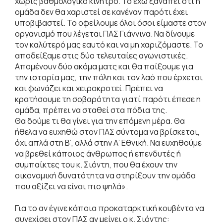
χωρίς βαθμολογικό κίνητρο. Το έχω ξαναπεί ότι η
ομάδα δεν θα χαριστεί σε κανέναν παρότι έχει
υποβιβαστεί. Το οφείλουμε όλοι όσοι είμαστε στον
οργανισμό που λέγεται ΠΑΣ Γιάννινα. Nα δίνουμε
τον καλύτερό μας εαυτό και να μη χαριζόμαστε. Το
αποδείξαμε στις δύο τελευταίες αγωνιστικές.
Απομένουν δύο ακόμα ματς και θα παίξουμε για
την ιστορία μας, την πόλη και τον λαό που έρχεται
και φωνάζει και χειροκροτεί. Πρέπει να
κρατήσουμε τη σοβαρότητα γιατί παρότι έπεσε η
ομάδα, πρέπει να σταθεί στα πόδια της.
Θα δούμε τι θα γίνει για την επόμενη μέρα. Θα
ήθελα να ευχηθώ στον ΠΑΣ σύντομα να βρίσκεται,
όχι απλά στη Β’, αλλά στην Α’ Εθνική. Να ευχηθούμε
να βρεθεί κάποιος άνθρωπος ή επενδυτές ή
συμπαίκτες του κ. Σιόντη, που θα έχουν την
οικονομική δυνατότητα να στηρίξουν την ομάδα
που αξίζει να είναι πιο ψηλά».
Για το αν έγινε κάποια προκαταρκτική κουβέντα να
συνεχίσει στον ΠΑΣ αν μείνει ο κ. Σιόντης: