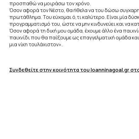
προσπαθώ να μοιράσω τον χρόνο.
Όσον αφορά τον Νέστο, θα ήθελα να του δώσω συγχαρη
πρωτάθλημα. Του εύχομαι ό,τι καλύτερο. Είναι μία δύσκ
προγραμματισμό του, ώστε να μην κινδυνεύει και να κατ
Όσον αφορά τη δική μου ομάδα, έχουμε άλλο ένα παιχνίδ
παιχνίδι που θα παίξουμε ως επαγγελματική ομάδα και 
μια νίκη τουλάχιστον».
Συνδεθείτε στην κοινότητα του Ioanninagoal.gr στο