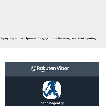
αφία των Ορέων» συνεχίζεται σε Καλέντζι και Χουλιαράδες
//
Κυκλοφο