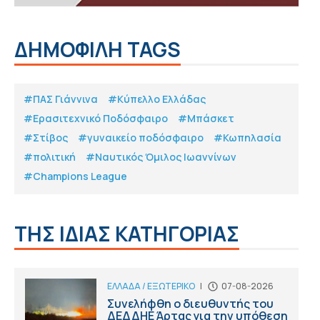
ΔΗΜΟΦΙΛΗ TAGS
#ΠΑΣ Γιάννινα
#Κύπελλο Ελλάδας
#Eρασιτεχνικό Ποδόσφαιρο
#Μπάσκετ
#Στίβος
#γυναικείο ποδόσφαιρο
#Κωπηλασία
#πολιτική
#Ναυτικός Όμιλος Ιωαννίνων
#Champions League
ΤΗΣ ΙΔΙΑΣ ΚΑΤΗΓΟΡΙΑΣ
ΕΛΛΑΔΑ / ΕΞΩΤΕΡΙΚΟ
|
07-08-2026
Συνελήφθη ο διευθυντής του
ΔΕΔΔΗΕ Άρτας για την υπόθεση