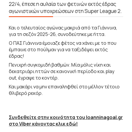
22/4, έπεσε η αυλαία των φετινών εκτός έδρας
αγωνιστικών υποχρεώσεων στη Super League 2.
Και ο τελευταίος αγώνας μακριά από τα Γιάννινα,
για τη σεζόν 2025-26, συνοδεύτηκε με ήττα.
Ο ΠΑΣ Γιάννινα έμοιαζε φέτος να χάνει με το που
έμπαινε στο πούλμαν για να ταξιδέψει εκτός
έδρας!
Πενιχρή συγκομιδή βαθμών. Μία μόλις νίκη και
δεκατριάρι ηττών σε κανονική περίοδο και play
out, έγραψε το κοντέρ.
Και μακάρι να μην επαναληφθεί στο μέλλον τέτοιο
θλιβερό ρεκόρ.
Συνδεθείτε στην κοινότητα του Ioanninagoal.gr
στο Viber κάνοντας κλικ εδώ!