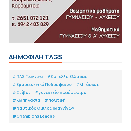
ΔΗΜΟΦΙΛΗ TAGS
#ΠΑΣ Γιάννινα
#Κύπελλο Ελλάδας
#Eρασιτεχνικό Ποδόσφαιρο
#Μπάσκετ
#Στίβος
#γυναικείο ποδόσφαιρο
#Κωπηλασία
#πολιτική
#Ναυτικός Όμιλος Ιωαννίνων
#Champions League