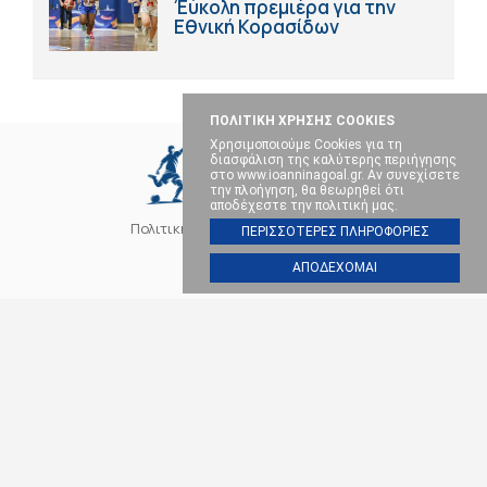
Έύκολη πρεμιέρα για την
Εθνική Κορασίδων
ΠΟΛΙΤΙΚΗ ΧΡΗΣΗΣ COOKIES
Χρησιμοποιούμε Cookies για τη
διασφάλιση της καλύτερης περιήγησης
στο www.ioanninagoal.gr. Αν συνεχίσετε
την πλοήγηση, θα θεωρηθεί ότι
αποδέχεστε την πολιτική μας.
Πολιτική Cookies
Επικοινωνία
ΠΕΡΙΣΣΟΤΕΡΕΣ ΠΛΗΡΟΦΟΡΙΕΣ
ΑΠΟΔΕΧΟΜΑΙ
SOCIAL MEDIA
ΠΑΣ ΓΙΑΝΝΙΝΑ
ΠΟΔΟΣΦΑΙΡΟ
ΜΠΑΣΚΕΤ
ΒΟΛΕΪ
ΧΑΝΤΜΠΟΛ
ΑΛΛΑ ΣΠΟΡ
ΕΠΙΚΑΙΡΟΤΗΤΑ
Ioanninagoal.gr || Sports News || Αθλητικό portal στα Ιωάννινα, Copyright ©
2026, All rights reserved.