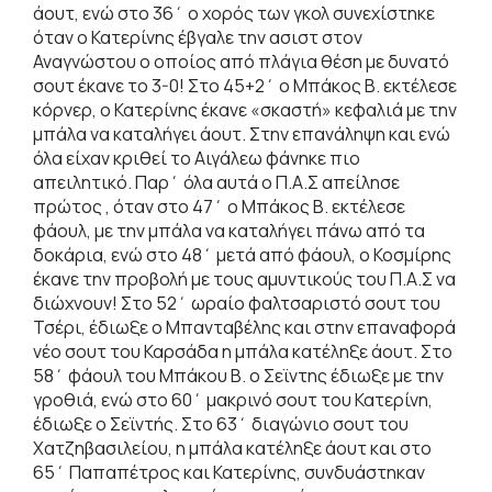
άουτ, ενώ στο 36΄ ο χορός των γκολ συνεχίστηκε
όταν ο Κατερίνης έβγαλε την ασιστ στον
Αναγνώστου ο οποίος από πλάγια θέση με δυνατό
σουτ έκανε το 3-0! Στο 45+2΄ ο Μπάκος Β. εκτέλεσε
κόρνερ, ο Κατερίνης έκανε «σκαστή» κεφαλιά με την
μπάλα να καταλήγει άουτ. Στην επανάληψη και ενώ
όλα είχαν κριθεί το Αιγάλεω φάνηκε πιο
απειλητικό. Παρ΄ όλα αυτά ο Π.Α.Σ απείλησε
πρώτος , όταν στο 47΄ ο Μπάκος Β. εκτέλεσε
φάουλ, με την μπάλα να καταλήγει πάνω από τα
δοκάρια, ενώ στο 48΄ μετά από φάουλ, ο Κοσμίρης
έκανε την προβολή με τους αμυντικούς του Π.Α.Σ να
διώχνουν! Στο 52΄ ωραίο φαλτσαριστό σουτ του
Τσέρι, έδιωξε ο Μπανταβέλης και στην επαναφορά
νέο σουτ του Καρσάδα η μπάλα κατέληξε άουτ. Στο
58΄ φάουλ του Μπάκου Β. ο Σεϊντης έδιωξε με την
γροθιά, ενώ στο 60΄ μακρινό σουτ του Κατερίνη,
έδιωξε ο Σεϊντής. Στο 63΄ διαγώνιο σουτ του
Χατζηβασιλείου, η μπάλα κατέληξε άουτ και στο
65΄ Παπαπέτρος και Κατερίνης, συνδυάστηκαν