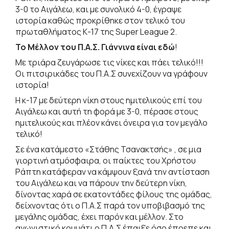
3-0 το Αιγάλεω, και με συνολικό 4-0, έγραψε
ιστορία καθώς προκρίθηκε στον τελικό του
πρωταθλήματος Κ-17 της Super League 2.
Το Μέλλον του Π.Α.Σ. Γιάννινα είναι εδώ
!
Με τριάρα ζευγάρωσε τις νίκες και πάει τελικό!!!
Οι πιτσιρικάδες του Π.Α.Σ συνεχίζουν να γράφουν
ιστορία!
Η κ-17 με δεύτερη νίκη στους ημιτελικούς επί του
Αιγάλεω και αυτή τη φορά με 3-0, πέρασε στους
ημιτελικούς και πλέον κάνει όνειρα για τον μεγάλο
τελικό!
Σε ένα κατάμεστο «Στάθης Τσανακτσής» , σε μια
γιορτινή ατμόσφαιρα, οι παίκτες του Χρήστου
Ράπτη κατάφεραν να κάμψουν ξανά την αντίσταση
του Αιγάλεω και να πάρουν την δεύτερη νίκη,
δίνοντας χαρά σε εκατοντάδες φίλους της ομάδας,
δείχνοντας ότι ο Π.Α.Σ παρά τον υποβιβασμό της
μεγάλης ομάδας, έχει παρόν και μέλλον. Στο
αγωνιστικό κομμάτι ο Π.Α.Σ έπαιξε όσο έπρεπε και