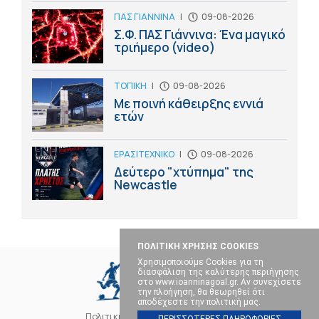
ΠΑΣ ΓΙΑΝΝΙΝΑ
|
09-08-2026
Σ.Φ. ΠΑΣ Γιάννινα: Ένα μαγικό
τριήμερο (video)
ΤΟΠΙΚΗ
|
09-08-2026
Με ποινή κάθειρξης εννιά
ετών
ΕΡΑΣΙΤΕΧΝΙΚΟ
|
09-08-2026
Δεύτερο "χτύπημα" της
Newcastle
ΠΟΛΙΤΙΚΗ ΧΡΗΣΗΣ COOKIES
Χρησιμοποιούμε Cookies για τη
διασφάλιση της καλύτερης περιήγησης
στο www.ioanninagoal.gr. Αν συνεχίσετε
την πλοήγηση, θα θεωρηθεί ότι
αποδέχεστε την πολιτική μας.
Πολιτική Cookies
Επικοινωνία