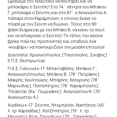
ωραία με τον τελευταίο να σουτάρει και να
μπλοκάρει ο Σεϊντής! Στο 74΄ σέντρα του Μπάκου
Γ. μπλόκαρε ο Σεϊντης και στο 87΄ ο Αναγνώστου Α.
πάσαρε στον Καραμποϊκη, ο οποίος έκανε το
πλασέ με τον Σεϊντη να διώχνει. Τέλος στο 90΄
φάση διαρκείας με τον Μπάκο Β. να κάνει το σουτ
και να αποκρούει ο Σεϊντης! Το τέλος του αγώνα
βρήκε παίκτες προπονητές και οπαδούς ένα
«κουβάρι» να πανηγυριζούν την μεγάλη επιτυχία!
Διαιτησία: Χρυσικόπουλος (Τσατσούλης, Σούφης)
Ε.Π.Σ. Θεσπρωτίας
Π.Α.Σ. Γιάννινα κ-17: Μπανταβέλης, Μπάκος Γ.,
Αναγνωστόπουλος, Μπάκος Β. (78΄ Πετράκης),
Μακρής, Κουλτούκης, Μπάρλης, Κατερίνης (78΄
Μαργιόλας), Παπαπέτρος (78΄ Καραμποϊκης),
Τσιάστας (64΄ Γεωργάκης), Αναγνώστου Ν. (70΄
Αναγνωστου Α.)
Αιγάλεω κ-17: Σεϊντης, Ντομπρόσι, Ναστάτος (40΄
λ. τρ. Καρσάδας), Χατζηπέτρος (19΄ λ. τρ.
Μουράτι), Βίμε, Τσιριδίμος (75΄ Τσαγκάρης),