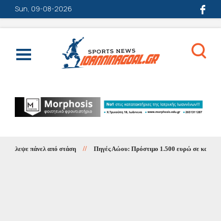
Sun, 09-08-2026
λεψε πάνελ από στάση
//
Πηγές Αώου: Πρόστιμο 1.500 ευρώ σε κατασκηνωτ