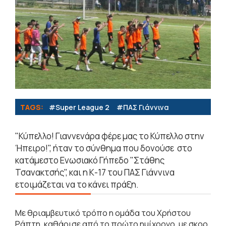
TAGS:
#Super League 2
#ΠΑΣ Γιάννινα
"Κύπελλο! Γιαννενάρα φέρε μας το Κύπελλο στην
Ήπειρο!", ήταν το σύνθημα που δονούσε στο
κατάμεστο Ενωσιακό Γήπεδο "Στάθης
Τσανακτσής", και η Κ-17 του ΠΑΣ Γιάννινα
ετοιμάζεται να το κάνει πράξη.
Με θριαμβευτικό τρόπο η ομάδα του Χρήστου
Ράπτη, καθάρισε από το πρώτο ημίχρονο, με σκορ