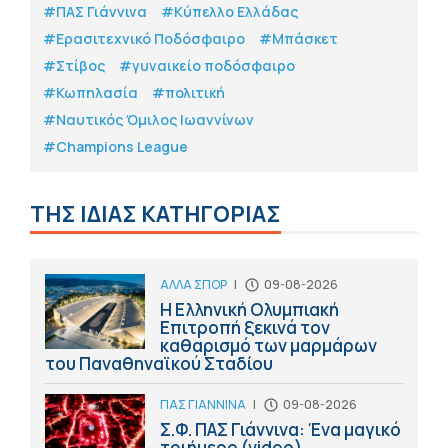
#ΠΑΣ Γιάννινα
#Κύπελλο Ελλάδας
#Eρασιτεχνικό Ποδόσφαιρο
#Μπάσκετ
#Στίβος
#γυναικείο ποδόσφαιρο
#Κωπηλασία
#πολιτική
#Ναυτικός Όμιλος Ιωαννίνων
#Champions League
ΤΗΣ ΙΔΙΑΣ ΚΑΤΗΓΟΡΙΑΣ
ΑΛΛΑ ΣΠΟΡ
|
09-08-2026
Η Ελληνική Ολυμπιακή
Επιτροπή ξεκινά τον
καθαρισμό των μαρμάρων
του Παναθηναϊκού Σταδίου
ΠΑΣ ΓΙΑΝΝΙΝΑ
|
09-08-2026
Σ.Φ. ΠΑΣ Γιάννινα: Ένα μαγικό
τριήμερο (video)