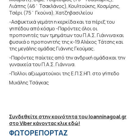
Λιάπης (46΄ Τσακλάνος), Κουλτούκης, Κοσμίρης,
Τσέρι (75΄ Γκούνα), Χατζηβασιλείου
-Ασφυκτικά γεμάτη η κερκίδα και τα πέριξ του
γηπέδου από κόσμο -Παρόντες όλοι οι
προπονητές των τμημάτων του Π.Α.Σ. Γιάννινα και
φυσικά ο προπονητής της κ-19 Αλέκος Τάτσης και
της μεγάλης ομάδας Γιάννης Γκούμας.
-Παρόντες παίκτες από την ανδρική ομάδα και την
γυναικεία του Π.Α.Σ. Γιάννινα.
-Πολλοι αξιωματούχοι της Ε.Π.Σ.ΗΠ. στο γήπεδο
Μιχάλης Τσάγκας
Συνδεθείτε στην κοινότητα του Ioanninagoal.gr
στο Viber κάνοντας κλικ εδώ!
ΦΩΤΟΡΕΠΟΡΤΑΖ