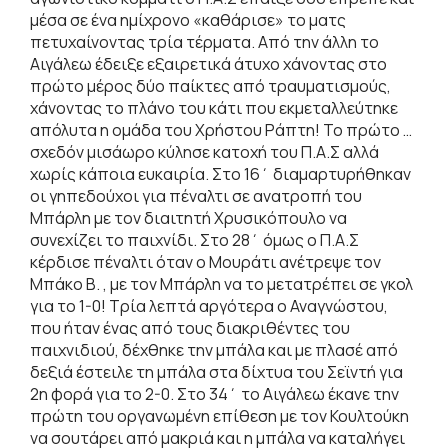
μέσα σε ένα ημίχρονο «καθάρισε» το ματς
πετυχαίνοντας τρία τέρματα. Από την άλλη το
Αιγάλεω έδειξε εξαιρετικά άτυχο χάνοντας στο
πρώτο μέρος δύο παίκτες από τραυματισμούς,
χάνοντας το πλάνο του κάτι που εκμεταλλεύτηκε
απόλυτα η ομάδα του Χρήστου Ράπτη! Το πρώτο …
σχεδόν μισάωρο κύλησε κατοχή του Π.Α.Σ αλλά
χωρίς κάποια ευκαιρία. Στο 16΄ διαμαρτυρήθηκαν
οι γηπεδούχοι για πέναλτι σε ανατροπή του
Μπάρλη με τον διαιτητή Χρυσικόπουλο να
συνεχίζει το παιχνίδι. Στο 28΄ όμως ο Π.Α.Σ
κέρδισε πέναλτι όταν ο Μουράτι ανέτρεψε τον
Μπάκο Β. , με τον Μπάρλη να το μετατρέπει σε γκολ
για το 1-0! Τρία λεπτά αργότερα ο Αναγνώστου,
που ήταν ένας από τους διακριθέντες του
παιχνιδιού, δέχθηκε την μπάλα και με πλασέ από
δεξιά έστειλε τη μπάλα στα δίχτυα του Σεϊντή για
2η φορά για το 2-0. Στο 34΄ το Αιγάλεω έκανε την
πρώτη του οργανωμένη επίθεση με τον Κουλτούκη
να σουτάρει από μακριά και η μπάλα να καταλήγει