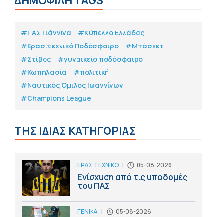
ΔΗΜΟΦΙΛΗ TAGS
#ΠΑΣ Γιάννινα
#Κύπελλο Ελλάδας
#Eρασιτεχνικό Ποδόσφαιρο
#Μπάσκετ
#Στίβος
#γυναικείο ποδόσφαιρο
#Κωπηλασία
#πολιτική
#Ναυτικός Όμιλος Ιωαννίνων
#Champions League
ΤΗΣ ΙΔΙΑΣ ΚΑΤΗΓΟΡΙΑΣ
ΕΡΑΣΙΤΕΧΝΙΚΟ
|
05-08-2026
Ενίσχυση από τις υποδομές
του ΠΑΣ
ΓΕΝΙΚΑ
|
05-08-2026