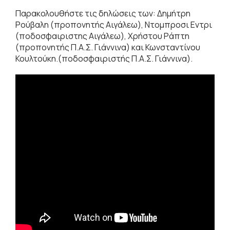
Παρακολουθήστε τις δηλώσεις των: Δημήτρη
Ρούβαλη (προπονητής Αιγάλεω), Ντομπροσι Εντρι
(ποδοσφαιριστης Αιγάλεω), Χρήστου Ράπτη
(προπονητής Π.Α.Σ. Γιάννινα) και Κωνσταντίνου
Κουλτούκη.(ποδοσφαιριστής Π.Α.Σ. Γιάννινα).