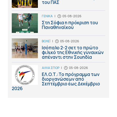
του ΠΑΣ
ΓΕΝΙΚΑ
|
05-08-2026
Στη Σόφια η πρόκριση του
Παναθηναϊκού
ΒΟΛΕΪ
|
05-08-2026
Ισόπαλο 2-2 σετ το πρώτο
φιλικό της Εθνικής γυναικών
απέναντι στην Σουηδία
ΑΛΛΑ ΣΠΟΡ
|
05-08-2026
ΕΛ.Ο.Τ.:Το πρόγραμμα των
διοργανώσεων από
Σεπτέμβριο έως Δεκέμβριο
2026