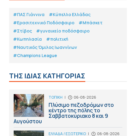
#ΠΑΣ Γιάννινα
#Κύπελλο Ελλάδας
#Eρασιτεχνικό Ποδόσφαιρο
#Μπάσκετ
#Στίβος
#γυναικείο ποδόσφαιρο
#Κωπηλασία
#πολιτική
#Ναυτικός Όμιλος Ιωαννίνων
#Champions League
ΤΗΣ ΙΔΙΑΣ ΚΑΤΗΓΟΡΙΑΣ
ΤΟΠΙΚΗ
|
06-08-2026
Πλύσιμο πεζοδρόμων στο
κέντρο της πόλης το
Σαββατοκύριακο 8 και 9
Αυγούστου
ΕΛΛΑΔΑ / ΕΞΩΤΕΡΙΚΟ
|
06-08-2026