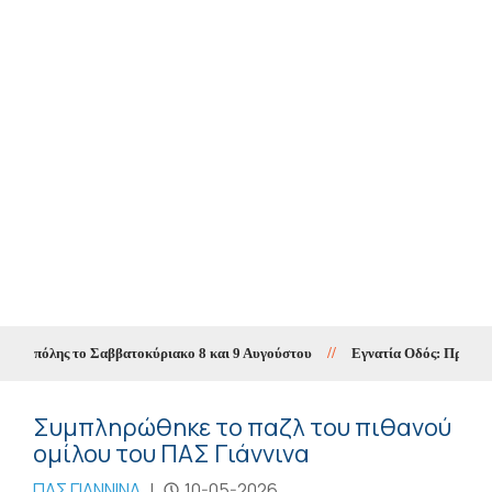
ς πόλης το Σαββατοκύριακο 8 και 9 Αυγούστου
//
Εγνατία Οδός: Προσωρινές
Συμπληρώθηκε το παζλ του πιθανού
ομίλου του ΠΑΣ Γιάννινα
ΠΑΣ ΓΙΑΝΝΙΝΑ
|
10-05-2026