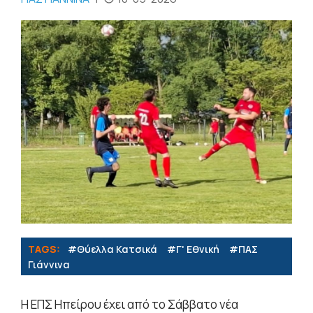
TAGS:
#Θύελλα Κατσικά
#Γ' Εθνική
#ΠΑΣ
Γιάννινα
Η ΕΠΣ Ηπείρου έχει από το Σάββατο νέα