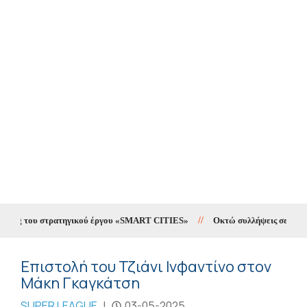
ting του στρατηγικού έργου «SMART CITIES»
//
Οκτώ συλλήψεις σε δέκα ημ
Επιστολή του Τζιάνι Ινφαντίνο στον
Μάκη Γκαγκάτση
SUPER LEAGUE
|
03-05-2025