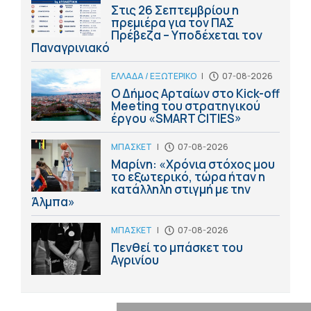
Στις 26 Σεπτεμβρίου η
πρεμιέρα για τον ΠΑΣ
Πρέβεζα – Υποδέχεται τον
Παναγρινιακό
ΕΛΛΑΔΑ / ΕΞΩΤΕΡΙΚΟ
|
07-08-2026
Ο Δήμος Αρταίων στο Kick-off
Meeting του στρατηγικού
έργου «SMART CITIES»
ΜΠΑΣΚΕΤ
|
07-08-2026
Μαρίνη: «Χρόνια στόχος μου
το εξωτερικό, τώρα ήταν η
κατάλληλη στιγμή με την
Άλμπα»
ΜΠΑΣΚΕΤ
|
07-08-2026
Πενθεί το μπάσκετ του
Αγρινίου