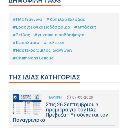
ΔΗΜΟΦΙΛΗ TAGS
#ΠΑΣ Γιάννινα
#Κύπελλο Ελλάδας
#Eρασιτεχνικό Ποδόσφαιρο
#Μπάσκετ
#Στίβος
#γυναικείο ποδόσφαιρο
#Κωπηλασία
#πολιτική
#Ναυτικός Όμιλος Ιωαννίνων
#Champions League
ΤΗΣ ΙΔΙΑΣ ΚΑΤΗΓΟΡΙΑΣ
Γ' ΕΘΝΙΚΗ
|
07-08-2026
Στις 26 Σεπτεμβρίου η
πρεμιέρα για τον ΠΑΣ
Πρέβεζα – Υποδέχεται τον
Παναγρινιακό