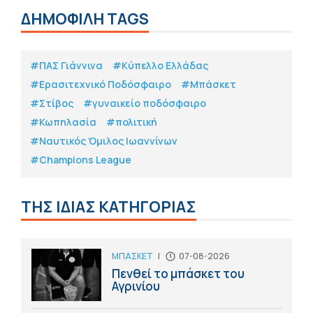
ΔΗΜΟΦΙΛΗ TAGS
#ΠΑΣ Γιάννινα
#Κύπελλο Ελλάδας
#Eρασιτεχνικό Ποδόσφαιρο
#Μπάσκετ
#Στίβος
#γυναικείο ποδόσφαιρο
#Κωπηλασία
#πολιτική
#Ναυτικός Όμιλος Ιωαννίνων
#Champions League
ΤΗΣ ΙΔΙΑΣ ΚΑΤΗΓΟΡΙΑΣ
ΜΠΑΣΚΕΤ
|
07-08-2026
Πενθεί το μπάσκετ του
Αγρινίου