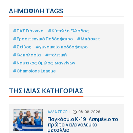
ΔΗΜΟΦΙΛΗ TAGS
#ΠΑΣ Γιάννινα
#Κύπελλο Ελλάδας
#Eρασιτεχνικό Ποδόσφαιρο
#Μπάσκετ
#Στίβος
#γυναικείο ποδόσφαιρο
#Κωπηλασία
#πολιτική
#Ναυτικός Όμιλος Ιωαννίνων
#Champions League
ΤΗΣ ΙΔΙΑΣ ΚΑΤΗΓΟΡΙΑΣ
ΑΛΛΑ ΣΠΟΡ
|
08-08-2026
Παγκόσμιο Κ-19: Ασημένιο το
πρώτο γαλανόλευκο
μετάλλιο