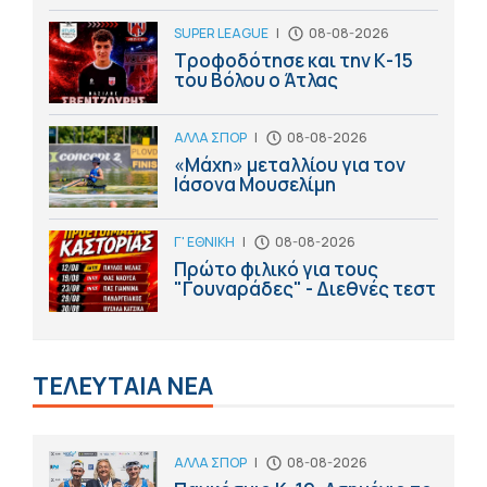
SUPER LEAGUE
|
08-08-2026
Τροφοδότησε και την Κ-15
του Βόλου ο Άτλας
ΑΛΛΑ ΣΠΟΡ
|
08-08-2026
«Μάχη» μεταλλίου για τον
Ιάσονα Μουσελίμη
Γ' ΕΘΝΙΚΗ
|
08-08-2026
Πρώτο φιλικό για τους
"Γουναράδες" - Διεθνές τεστ
ΤΕΛΕΥΤΑΙΑ ΝΕΑ
ΑΛΛΑ ΣΠΟΡ
|
08-08-2026