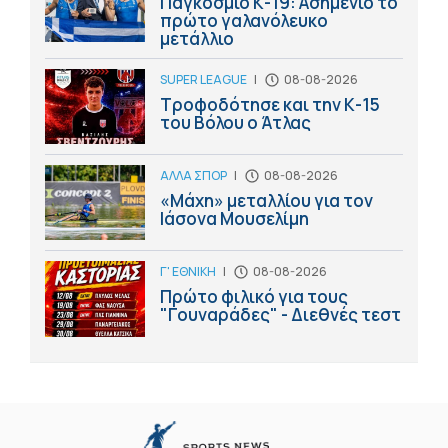
Παγκόσμιο Κ-19: Ασημένιο το
πρώτο γαλανόλευκο
μετάλλιο
SUPER LEAGUE
|
08-08-2026
Τροφοδότησε και την Κ-15
του Βόλου ο Άτλας
ΑΛΛΑ ΣΠΟΡ
|
08-08-2026
«Μάχη» μεταλλίου για τον
Ιάσονα Μουσελίμη
Γ' ΕΘΝΙΚΗ
|
08-08-2026
Πρώτο φιλικό για τους
"Γουναράδες" - Διεθνές τεστ