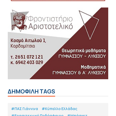
ΔΗΜΟΦΙΛΗ TAGS
#ΠΑΣ Γιάννινα
#Κύπελλο Ελλάδας
#Eρασιτεχνικό Ποδόσφαιρο
#Μπάσκετ