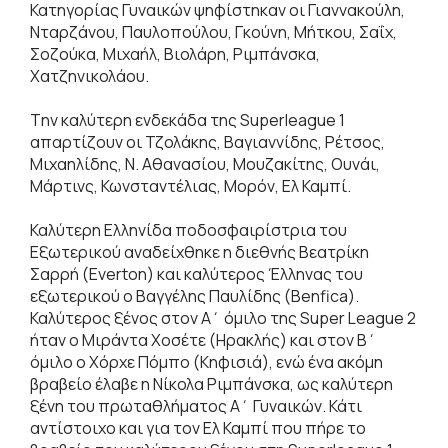
Κατηγορίας Γυναικών ψηφίστηκαν οι Γιαννακούλη,
Νταρζάνου, Παυλοπούλου, Γκούνη, Μήτκου, Σαΐχ,
Σοζούκα, Μιχαήλ, Βιολάρη, Ριμπάνσκα,
Χατζηνικολάου.
Tην καλύτερη ενδεκάδα της Superleague 1
απαρτίζουν οι Τζολάκης, Βαγιαννίδης, Ρέτσος,
Μιχαηλίδης, Ν. Αθανασίου, Μουζακίτης, Ουνάι,
Μάρτινς, Κωνσταντέλιας, Μορόν, Ελ Καμπί.
Καλύτερη Ελληνίδα ποδοσφαιρίστρια του
Εξωτερικού αναδείχθηκε η διεθνής Βεατρίκη
Σαρρή (Everton) και καλύτερος Έλληνας του
εξωτερικού ο Βαγγέλης Παυλίδης (Benfica).
Καλύτερος ξένος στον Α΄ όμιλο της Super League 2
ήταν ο Μιράντα Χοσέτε (Ηρακλής) και στον Β΄
όμιλο ο Χόρχε Πόμπο (Κηφισιά), ενώ ένα ακόμη
βραβείο έλαβε η Νίκολα Ριμπάνσκα, ως καλύτερη
ξένη του πρωταθλήματος Α΄ Γυναικών. Κάτι
αντίστοιχο και για τον Ελ Καμπί που πήρε το