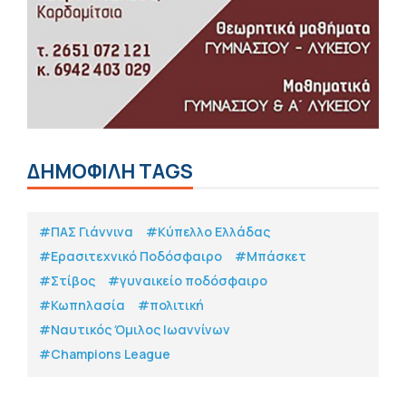
ΔΗΜΟΦΙΛΗ TAGS
#ΠΑΣ Γιάννινα
#Κύπελλο Ελλάδας
#Eρασιτεχνικό Ποδόσφαιρο
#Μπάσκετ
#Στίβος
#γυναικείο ποδόσφαιρο
#Κωπηλασία
#πολιτική
#Ναυτικός Όμιλος Ιωαννίνων
#Champions League