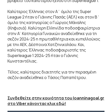
βραβείο του καλύτερου ξένου στη Superleague 1.
Καλύτερος Έλληνας στον Α΄ όμιλο της Super
League 2 ήταν ο Γιάννης Πασάς (ΑΕΛ) και στον Β΄
όμιλο της κατηγορίας ο Γιώργος Μάναλης
(Κηφισιά). Καλύτερη Ελληνίδα ποδοσφαιρίστρια
στην Α’ Κατηγορία Γυναικών αναδείχθηκε για τη
σεζόν 2024-25 η πρωταθλήτρια και κυπελλούχος
με την ΑΕΚ, Δέσποινα Χατζηνικολάου. Και,
καλύτερος Έλληνας ποδοσφαιριστής της
Superleague 1 2024-25 ήταν ο Γιάννης
Κωνσταντέλιας.
Τέλος, καλύτερος διαιτητής για την περασμένη
σεζόν αναδείχθηκε ο Τάσος Παπαπέτρου.
Συνδεθείτε στην κοινότητα του Ioanninagoal.gr
στο Viber κάνοντας κλικ εδώ!