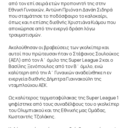
από τον επί σειρά ετών προπονητή της στην
Εθνική Γυναικών, Αντώνη Πριόνα η Δανάη Σιδηρά
που σταμάτησε το ποδόσφαιρο το καλοκαίρι,
όπως και η επίσης διεθνής Χριστιάνα Κιάμου που
αποχώρησε από την ενεργό δράση λόγω
τραυματισμών.
Ακολούθησαν οι βραβεύσεις των γκολκίπερ και
αυτοί που πρώτευσαν ήταν ο Στέφανος Σουλούκος
(ΑΕΛ) από τον Α΄ όμιλο της Super League 2 και ο
Βασίλης Ξενόπουλος από τον Β΄ όμιλο, ενώ
καλύτερη από την Α΄ Γυναικών αναδείχθηκε η εν
ενεργεία διεθνής Δήμητρα Γιαννακούλη της
νταμπλούχου ΑΕΚ.
Ως καλύτερος τερματαφύλακας της Super League 1
ψηφίστηκε από τους συναδέλφους του ο γκολκίπερ
του Ολυμπιακού και της Εθνικής μας Ομάδας,
Κωσταντής Τζολάκης.