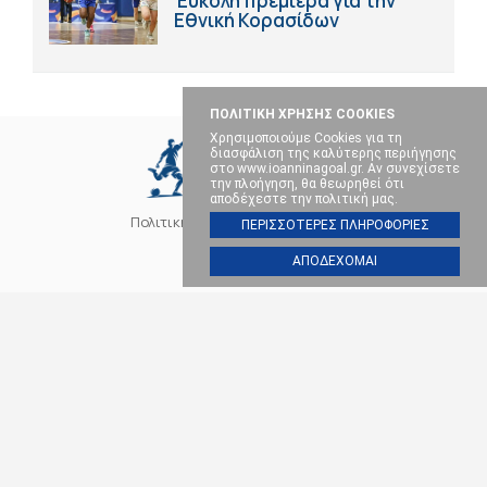
Έύκολη πρεμιέρα για την
Εθνική Κορασίδων
ΠΟΛΙΤΙΚΗ ΧΡΗΣΗΣ COOKIES
Χρησιμοποιούμε Cookies για τη
διασφάλιση της καλύτερης περιήγησης
στο www.ioanninagoal.gr. Αν συνεχίσετε
την πλοήγηση, θα θεωρηθεί ότι
αποδέχεστε την πολιτική μας.
Πολιτική Cookies
Επικοινωνία
ΠΕΡΙΣΣΟΤΕΡΕΣ ΠΛΗΡΟΦΟΡΙΕΣ
ΑΠΟΔΕΧΟΜΑΙ
SOCIAL MEDIA
ΠΑΣ ΓΙΑΝΝΙΝΑ
ΠΟΔΟΣΦΑΙΡΟ
ΜΠΑΣΚΕΤ
ΒΟΛΕΪ
ΧΑΝΤΜΠΟΛ
ΑΛΛΑ ΣΠΟΡ
ΕΠΙΚΑΙΡΟΤΗΤΑ
Ioanninagoal.gr || Sports News || Αθλητικό portal στα Ιωάννινα, Copyright ©
2026, All rights reserved.