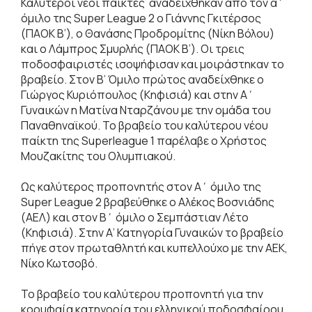
Καλύτεροι νέοι παίκτες αναδείχθηκαν από τον α΄
όμιλο της Super League 2 ο Γιάννης Γκιτέρσος
(ΠΑΟΚ Β’), ο Θανάσης Προδρομίτης (Νίκη Βόλου)
και ο Λάμπρος Σμυρλής (ΠΑΟΚ Β’). Οι τρεις
ποδοσφαιριστές ισοψήφισαν και μοιράστηκαν το
βραβείο. Στον Β’ Όμιλο πρώτος αναδείχθηκε ο
Γιώργος Κυριόπουλος (Κηφισιά) και στην Α΄
Γυναικών η Ματίνα Νταρζάνου με την ομάδα του
Παναθηναϊκού. Το βραβείο του καλύτερου νέου
παίκτη της Superleague 1 παρέλαβε ο Χρήστος
Μουζακίτης του Ολυμπιακού.
Ως καλύτερος προπονητής στον Α΄ όμιλο της
Super League 2 βραβεύθηκε ο Αλέκος Βοσνιάδης
(ΑΕΛ) και στον Β΄ όμιλο ο Σεμπάστιαν Λέτο
(Κηφισιά). Στην Α’ Κατηγορία Γυναικών το βραβείο
πήγε στον πρωταθλητή και κυπελλούχο με την ΑΕΚ,
Νίκο Κωτσοβό.
Το βραβείο του καλύτερου προπονητή για την
κορυφαία κατηγορία του ελληνικού ποδοσφαίρου