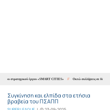
 του στρατηγικού έργου «SMART CITIES»
//
Οκτώ συλλήψεις σε δέκα ημέρες
Συγκίνηση και ελπίδα στα ετήσια
βραβεία του ΠΣΑΠΠ
SUPER LEAGUE
|
23-09-2025