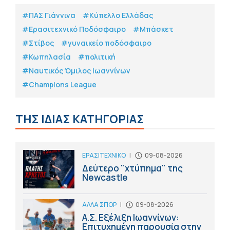
#ΠΑΣ Γιάννινα
#Κύπελλο Ελλάδας
#Eρασιτεχνικό Ποδόσφαιρο
#Μπάσκετ
#Στίβος
#γυναικείο ποδόσφαιρο
#Κωπηλασία
#πολιτική
#Ναυτικός Όμιλος Ιωαννίνων
#Champions League
ΤΗΣ ΙΔΙΑΣ ΚΑΤΗΓΟΡΙΑΣ
ΕΡΑΣΙΤΕΧΝΙΚΟ
|
09-08-2026
Δεύτερο "χτύπημα" της
Newcastle
ΑΛΛΑ ΣΠΟΡ
|
09-08-2026
Α.Σ. Εξέλιξη Ιωαννίνων:
Επιτυχημένη παρουσία στην