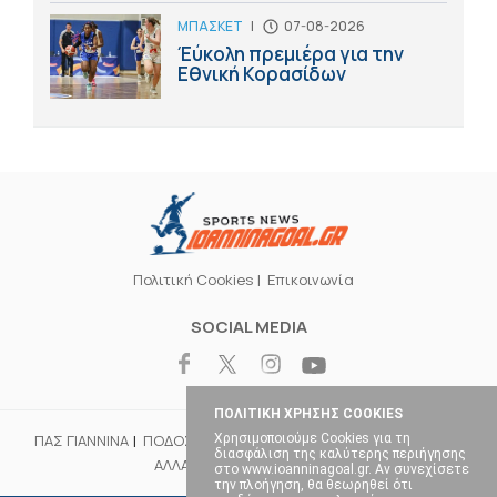
ΜΠΑΣΚΕΤ
|
07-08-2026
Έύκολη πρεμιέρα για την
Εθνική Κορασίδων
Πολιτική Cookies
Επικοινωνία
SOCIAL MEDIA
ΠΟΛΙΤΙΚΗ ΧΡΗΣΗΣ COOKIES
Χρησιμοποιούμε Cookies για τη
ΠΑΣ ΓΙΑΝΝΙΝΑ
ΠΟΔΟΣΦΑΙΡΟ
ΜΠΑΣΚΕΤ
ΒΟΛΕΪ
ΧΑΝΤΜΠΟΛ
διασφάλιση της καλύτερης περιήγησης
ΑΛΛΑ ΣΠΟΡ
ΕΠΙΚΑΙΡΟΤΗΤΑ
στο www.ioanninagoal.gr. Αν συνεχίσετε
την πλοήγηση, θα θεωρηθεί ότι