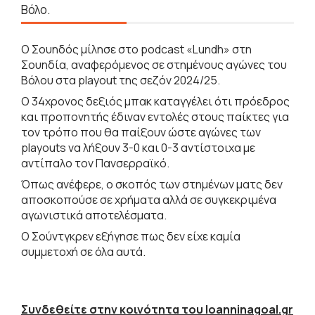
Βόλο.
Ο Σουηδός μίλησε στο podcast «Lundh» στη
Σουηδία, αναφερόμενος σε στημένους αγώνες του
Βόλου στα playout της σεζόν 2024/25.
Ο 34χρονος δεξιός μπακ καταγγέλει ότι πρόεδρος
και προπονητής έδιναν εντολές στους παίκτες για
τον τρόπο που θα παίξουν ώστε αγώνες των
playouts να λήξουν 3-0 και 0-3 αντίστοιχα με
αντίπαλο τον Πανσερραϊκό.
Όπως ανέφερε, ο σκοπός των στημένων ματς δεν
αποσκοπούσε σε χρήματα αλλά σε συγκεκριμένα
αγωνιστικά αποτελέσματα.
Ο Σούντγκρεν εξήγησε πως δεν είχε καμία
συμμετοχή σε όλα αυτά.
Συνδεθείτε στην κοινότητα του Ioanninagoal.gr