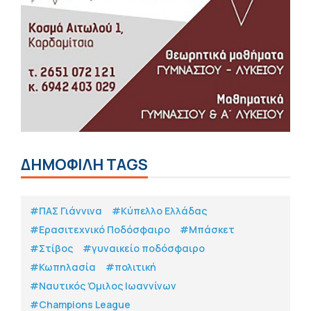
ΔΗΜΟΦΙΛΗ TAGS
#ΠΑΣ Γιάννινα
#Κύπελλο Ελλάδας
#Eρασιτεχνικό Ποδόσφαιρο
#Μπάσκετ
#Στίβος
#γυναικείο ποδόσφαιρο
#Κωπηλασία
#πολιτική
#Ναυτικός Όμιλος Ιωαννίνων
#Champions League