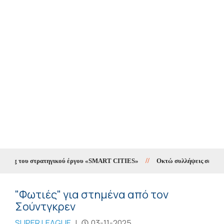
ting του στρατηγικού έργου «SMART CITIES»
//
Οκτώ συλλήψεις σε δέκα ημ
"Φωτιές" για στημένα από τον
Σούντγκρεν
SUPER LEAGUE
|
03-11-2025