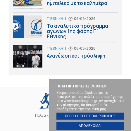
ημιτελικά με το καλημέρα
Γ' ΕΘΝΙΚΗ
|
06-08-2026
Το αναλυτικό πρόγραμμα
αγώνων 1ης φάσης Γ΄
Εθνικής
Γ' ΕΘΝΙΚΗ
|
06-08-2026
Ανανέωση και πρόσληψη
ΠΟΛΙΤΙΚΗ ΧΡΗΣΗΣ COOKIES
Χρησιμοποιούμε Cookies για τη
διασφάλιση της καλύτερης περιήγησης
στο www.ioanninagoal.gr. Αν συνεχίσετε
την πλοήγηση, θα θεωρηθεί ότι
αποδέχεστε την πολιτική μας.
Πολιτική Cookies
Επικοινωνία
ΠΕΡΙΣΣΟΤΕΡΕΣ ΠΛΗΡΟΦΟΡΙΕΣ
ΑΠΟΔΕΧΟΜΑΙ
SOCIAL MEDIA