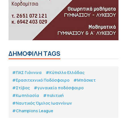
ΔΗΜΟΦΙΛΗ TAGS
#ΠΑΣ Γιάννινα
#Κύπελλο Ελλάδας
#Eρασιτεχνικό Ποδόσφαιρο
#Μπάσκετ
#Στίβος
#γυναικείο ποδόσφαιρο
#Κωπηλασία
#πολιτική
#Ναυτικός Όμιλος Ιωαννίνων
#Champions League