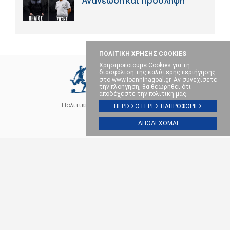
Ανανέωση και πρόσληψη
ΠΟΛΙΤΙΚΗ ΧΡΗΣΗΣ COOKIES
Χρησιμοποιούμε Cookies για τη
διασφάλιση της καλύτερης περιήγησης
στο www.ioanninagoal.gr. Αν συνεχίσετε
την πλοήγηση, θα θεωρηθεί ότι
αποδέχεστε την πολιτική μας.
Πολιτική Cookies
Επικοινωνία
ΠΕΡΙΣΣΟΤΕΡΕΣ ΠΛΗΡΟΦΟΡΙΕΣ
ΑΠΟΔΕΧΟΜΑΙ
SOCIAL MEDIA
ΠΑΣ ΓΙΑΝΝΙΝΑ
ΠΟΔΟΣΦΑΙΡΟ
ΜΠΑΣΚΕΤ
ΒΟΛΕΪ
ΧΑΝΤΜΠΟΛ
ΑΛΛΑ ΣΠΟΡ
ΕΠΙΚΑΙΡΟΤΗΤΑ
Ioanninagoal.gr || Sports News || Αθλητικό portal στα Ιωάννινα, Copyright ©
2026, All rights reserved.