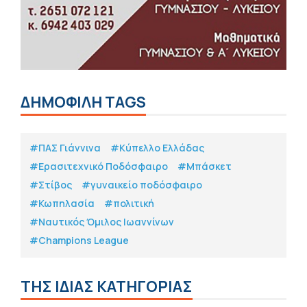
ΔΗΜΟΦΙΛΗ TAGS
#ΠΑΣ Γιάννινα
#Κύπελλο Ελλάδας
#Eρασιτεχνικό Ποδόσφαιρο
#Μπάσκετ
#Στίβος
#γυναικείο ποδόσφαιρο
#Κωπηλασία
#πολιτική
#Ναυτικός Όμιλος Ιωαννίνων
#Champions League
ΤΗΣ ΙΔΙΑΣ ΚΑΤΗΓΟΡΙΑΣ