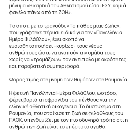
μήνυμα «Η καρδιά του Αθλητισμού είσαι ΕΣΥ, καμιά
φανέλα πάνω από τη ΖΩΗ».
Το σποτ, με το τραγούδι «Το πάθος μιας ζωής»,
που γράφτηκε πέρυσι ειδικά για την «Πανελλήνια
Ημέρα Φιλάθλου», έχει σκοπό να
ευαισθητοποιήσει –κυρίως- τους νέους
ανθρώπους ώστε να αγαπούν την ομάδα τους
χωρίς να «τρομάζουν» τον αντίπαλο με ακρότητες
και παραβατική συμπεριφορά.
Φόρος τιμής στη μνήμη των θυμάτων στη Ρουμανία
Η φετινή Πανελλήνια Ημέρα Φιλάθλου, ωστόσο,
φέρει βαριά τη σφραγίδα του πένθους για την
ελληνική αθλητική οικογένεια. Το δυστύχημα στη
Ρουμανία, που στοίχισε τη ζωή σε φιλάθλους του
ΠΑΟΚ, υπενθυμίζει με τον πιο οδυνηρό τρόπο ότι η
ανθρώπινη ζωή είναι το υπέρτατο αγαθό.