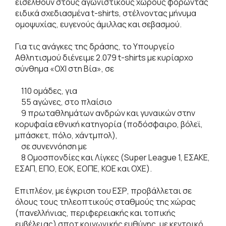
εισέλθουν στους αγωνιστικούς χώρους φορώντας
ειδικά σχεδιασμένα t-shirts, στέλνοντας μήνυμα
ομοψυχίας, ευγενούς άμιλλας και σεβασμού.
Για τις ανάγκες της δράσης, το Υπουργείο
Αθλητισμού διένειμε 2.079 t-shirts με κυρίαρχο
σύνθημα «ΟΧΙ στη Βία», σε
110 ομάδες, για
55 αγώνες, στο πλαίσιο
9 πρωταθλημάτων ανδρών και γυναικών στην
κορυφαία εθνική κατηγορία (ποδόσφαιρο, βόλεϊ,
μπάσκετ, πόλο, χάντμπολ),
σε συνεννόηση με
8 Ομοσπονδίες και Λίγκες (Super League 1, ΕΣΑΚΕ,
ΕΣΑΠ, ΕΠΟ, ΕΟΚ, ΕΟΠΕ, ΚΟΕ και ΟΧΕ).
Επιπλέον, με έγκριση του ΕΣΡ, προβάλλεται σε
όλους τους τηλεοπτικούς σταθμούς της χώρας
(πανελλήνιας, περιφερειακής και τοπικής
εμβέλειας) σποτ κοινωνικής ευθύνης, με κεντρικό