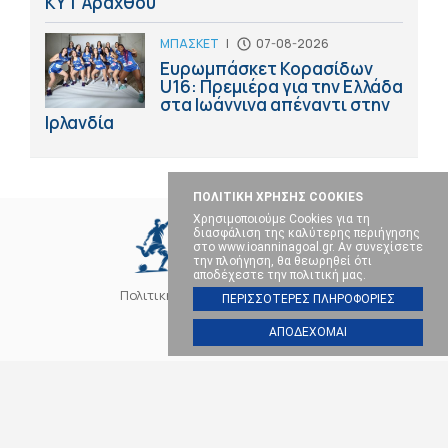
ΚΥΤ Αράχθου
ΜΠΑΣΚΕΤ
|
07-08-2026
Ευρωμπάσκετ Κορασίδων
U16: Πρεμιέρα για την Ελλάδα
στα Ιωάννινα απέναντι στην
Ιρλανδία
ΠΟΛΙΤΙΚΗ ΧΡΗΣΗΣ COOKIES
Χρησιμοποιούμε Cookies για τη
διασφάλιση της καλύτερης περιήγησης
στο www.ioanninagoal.gr. Αν συνεχίσετε
την πλοήγηση, θα θεωρηθεί ότι
αποδέχεστε την πολιτική μας.
Πολιτική Cookies
Επικοινωνία
ΠΕΡΙΣΣΟΤΕΡΕΣ ΠΛΗΡΟΦΟΡΙΕΣ
ΑΠΟΔΕΧΟΜΑΙ
SOCIAL MEDIA
ΠΑΣ ΓΙΑΝΝΙΝΑ
ΠΟΔΟΣΦΑΙΡΟ
ΜΠΑΣΚΕΤ
ΒΟΛΕΪ
ΧΑΝΤΜΠΟΛ