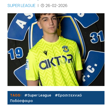
SUPER LEAGUE
|
26-02-2026
TAGS:
#Super League
#Eρασιτεχνικό
Ποδόσφαιρο