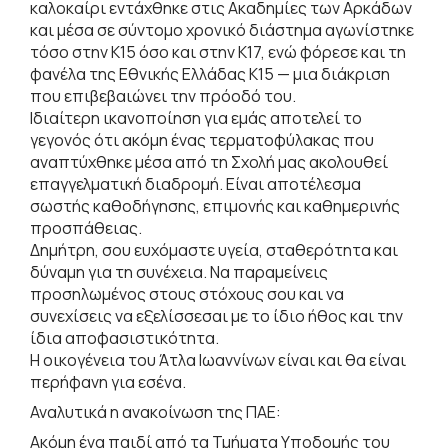
καλοκαίρι εντάχθηκε στις Ακαδημίες των Αρκάδων
και μέσα σε σύντομο χρονικό διάστημα αγωνίστηκε
τόσο στην Κ15 όσο και στην Κ17, ενώ φόρεσε και τη
φανέλα της Εθνικής Ελλάδας Κ15 — μια διάκριση
που επιβεβαιώνει την πρόοδό του.
Ιδιαίτερη ικανοποίηση για εμάς αποτελεί το
γεγονός ότι ακόμη ένας τερματοφύλακας που
αναπτύχθηκε μέσα από τη Σχολή μας ακολουθεί
επαγγελματική διαδρομή. Είναι αποτέλεσμα
σωστής καθοδήγησης, επιμονής και καθημερινής
προσπάθειας.
Δημήτρη, σου ευχόμαστε υγεία, σταθερότητα και
δύναμη για τη συνέχεια. Να παραμείνεις
προσηλωμένος στους στόχους σου και να
συνεχίσεις να εξελίσσεσαι με το ίδιο ήθος και την
ίδια αποφασιστικότητα.
Η οικογένεια του Άτλα Ιωαννίνων είναι και θα είναι
περήφανη για εσένα.
Αναλυτικά η ανακοίνωση της ΠΑΕ:
Ακόμη ένα παιδί από τα Τμήματα Υποδομής του