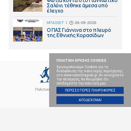
Φωτιά κοντά στο Γιαννιώτικο
Σαλόνι τέθηκε άμεσα υπό
έλεγχο
ΜΠΑΣΚΕΤ
|
06-08-2026
Ο ΠΑΣ Γιάννινα στο πλευρό
της Εθνικής Κορασίδων
ΠΟΛΙΤΙΚΗ ΧΡΗΣΗΣ COOKIES
Χρησιμοποιούμε Cookies για τη
διασφάλιση της καλύτερης περιήγησης
στο www.ioanninagoal.gr. Αν συνεχίσετε
την πλοήγηση, θα θεωρηθεί ότι
αποδέχεστε την πολιτική μας.
Πολιτική Cookies
Επικοινωνία
ΠΕΡΙΣΣΟΤΕΡΕΣ ΠΛΗΡΟΦΟΡΙΕΣ
ΑΠΟΔΕΧΟΜΑΙ
SOCIAL MEDIA