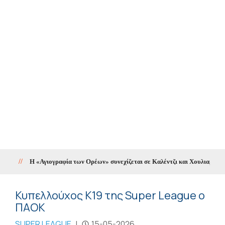
//
Η «Αγιογραφία των Ορέων» συνεχίζεται σε Καλέντζι και Χουλιαράδες
/
Κυπελλούχος Κ19 της Super League ο
ΠΑΟΚ
SUPER LEAGUE
|
15-05-2026