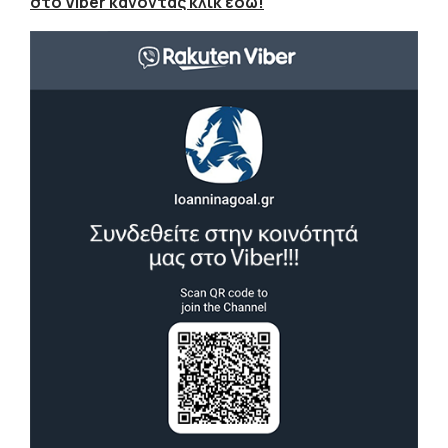
στο Viber κάνοντας κλικ εδώ!