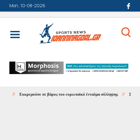
Mon, 10-08-2026
//
Εκκρεμούσε σε βάρος του ευρωπαϊκό ένταλμα σύλληψης
//
Σοβαρό τρ