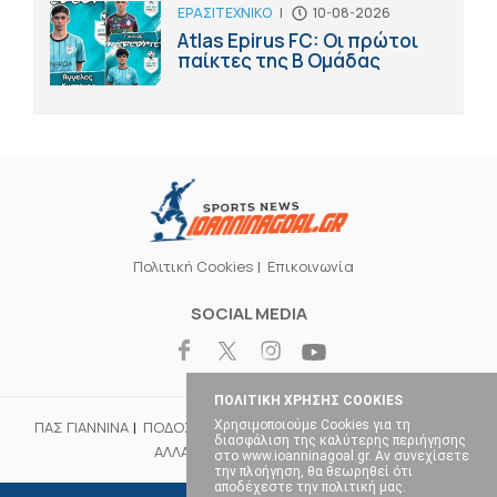
ΕΡΑΣΙΤΕΧΝΙΚΟ
|
10-08-2026
Atlas Epirus FC: Οι πρώτοι
παίκτες της Β Ομάδας
Πολιτική Cookies
Επικοινωνία
SOCIAL MEDIA
ΠΟΛΙΤΙΚΗ ΧΡΗΣΗΣ COOKIES
Χρησιμοποιούμε Cookies για τη
ΠΑΣ ΓΙΑΝΝΙΝΑ
ΠΟΔΟΣΦΑΙΡΟ
ΜΠΑΣΚΕΤ
ΒΟΛΕΪ
ΧΑΝΤΜΠΟΛ
διασφάλιση της καλύτερης περιήγησης
ΑΛΛΑ ΣΠΟΡ
ΕΠΙΚΑΙΡΟΤΗΤΑ
στο www.ioanninagoal.gr. Αν συνεχίσετε
την πλοήγηση, θα θεωρηθεί ότι
αποδέχεστε την πολιτική μας.