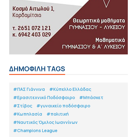
ΔΗΜΟΦΙΛΗ TAGS
#ΠΑΣ Γιάννινα
#Κύπελλο Ελλάδας
#Eρασιτεχνικό Ποδόσφαιρο
#Μπάσκετ
#Στίβος
#γυναικείο ποδόσφαιρο
#Κωπηλασία
#πολιτική
#Ναυτικός Όμιλος Ιωαννίνων
#Champions League