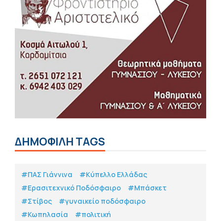
ΔΗΜΟΦΙΛΗ TAGS
#ΠΑΣ Γιάννινα
#Κύπελλο Ελλάδας
#Eρασιτεχνικό Ποδόσφαιρο
#Μπάσκετ
#Στίβος
#γυναικείο ποδόσφαιρο
#Κωπηλασία
#πολιτική