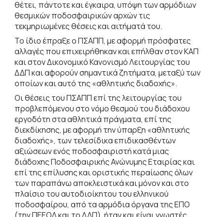
θέτει, πάντοτε και έγκαιρα, υπόψη των αρμόδιων
θεσμικών ποδοσφαιρικών αρχών τις
τεκμηριωμένες θέσεις και αιτήματά του.
Το ίδιο έπραξε ο ΠΣΑΠΠ, με αφορμή πρόσφατες
αλλαγές που επιχειρήθηκαν και επήλθαν στον ΚΑΠ
και στον Δικονομικό Κανονισμό Λειτουργίας του
ΔΔΠ και αφορούν σημαντικά ζητήματα, μεταξύ των
οποίων και αυτό της «αθλητικής διαδοχής».
Οι θέσεις του ΠΣΑΠΠ επί της λειτουργίας του
προβλεπόμενου στο νόμο θεσμού του διάδοχου
εργοδότη στα αθλητικά πράγματα, επί της
διεκδίκησης, με αφορμή την ύπαρξη «αθλητικής
διαδοχής», των τελεσίδικα επιδικασθέντων
αξιώσεων ενός ποδοσφαιριστή κατά μιας
διάδοχης Ποδοσφαιρικής Ανώνυμης Εταιρίας και
επί της επίλυσης και οριστικής περαίωσης όλων
των παραπάνω αποκλειστικά και μόνον και στο
πλαίσιο του αυτοδιοίκητου του ελληνικού
ποδοσφαίρου, από τα αρμόδια όργανα της ΕΠΟ
(την ΠΕΕΟΔ και το ΔΔΠ), ήταν και είναι γνωστές,