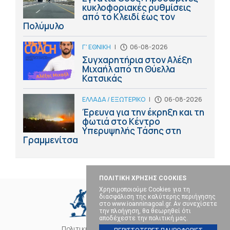
κυκλοφοριακές ρυθμίσεις
από το Κλειδί έως τον
Πολύμυλο
Γ' ΕΘΝΙΚΗ
|
06-08-2026
Συγχαρητήρια στον Αλέξη
Μιχαήλ από τη Θύελλα
Κατσικάς
ΕΛΛΑΔΑ / ΕΞΩΤΕΡΙΚΟ
|
06-08-2026
Έρευνα για την έκρηξη και τη
φωτιά στο Κέντρο
Υπερυψηλής Τάσης στη
Γραμμενίτσα
ΠΟΛΙΤΙΚΗ ΧΡΗΣΗΣ COOKIES
Χρησιμοποιούμε Cookies για τη
διασφάλιση της καλύτερης περιήγησης
στο www.ioanninagoal.gr. Αν συνεχίσετε
την πλοήγηση, θα θεωρηθεί ότι
αποδέχεστε την πολιτική μας.
Πολιτική Cookies
Επικοινωνία