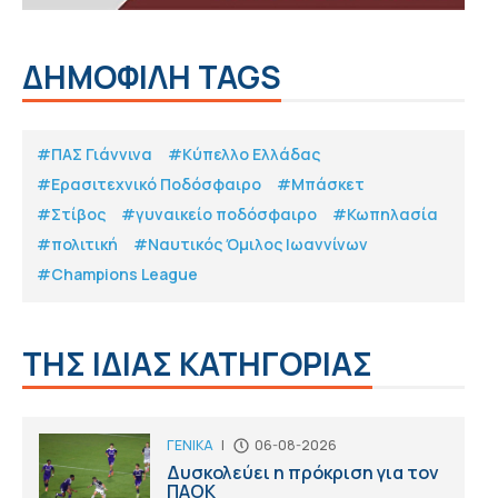
ΔΗΜΟΦΙΛΗ TAGS
#ΠΑΣ Γιάννινα
#Κύπελλο Ελλάδας
#Eρασιτεχνικό Ποδόσφαιρο
#Μπάσκετ
#Στίβος
#γυναικείο ποδόσφαιρο
#Κωπηλασία
#πολιτική
#Ναυτικός Όμιλος Ιωαννίνων
#Champions League
ΤΗΣ ΙΔΙΑΣ ΚΑΤΗΓΟΡΙΑΣ
ΓΕΝΙΚΑ
|
06-08-2026
Δυσκολεύει η πρόκριση για τον
ΠΑΟΚ