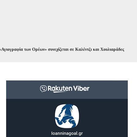
αφία των Ορέων» συνεχίζεται σε Καλέντζι και Χουλιαράδες
//
Κυκλοφο