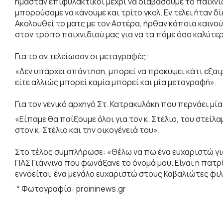
ήμασταν επιφυλακτικοί μέχρι να διαβάσουμε το παιχνίδ
μπορούσαμε να κάνουμε και τρίτο γκολ. Εν τελει ήταν δίκ
Ακολουθεί το ματς με τον Αστέρα, ήρθαν κάποια καινού
στον τρόπο παιχνιδιού μας για να τα πάμε όσο καλύτερ
Για το αν τελείωσαν οι μεταγραφές:
«Δεν υπάρχει απάντηση, μπορεί να προκύψει κάτι εξαιρ
είτε αλλιώς μπορεί καμία μπορεί και μία μεταγραφή».
Για τον γενικό αρχηγό Στ. Κατρακυλάκη που περνάει μία
«Είπαμε θα παίξουμε όλοι για τον κ. Στέλιο, του στείλα
στον κ. Στέλιο και την οικογένειά του».
Στο τέλος συμπλήρωσε: «Θέλω να πω ένα ευχαριστώ γι
ΠΑΣ Γιάννινα που φωνάξανε το όνομά μου. Είναι η πατρίδ
εννοείται ένα μεγάλο ευχαριστώ στους Καβαλιώτες φ
* Φωτογραφία: proininews.gr