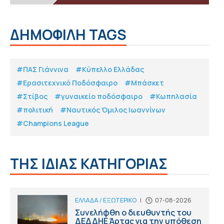
ΔΗΜΟΦΙΛΗ TAGS
#ΠΑΣ Γιάννινα
#Κύπελλο Ελλάδας
#Eρασιτεχνικό Ποδόσφαιρο
#Μπάσκετ
#Στίβος
#γυναικείο ποδόσφαιρο
#Κωπηλασία
#πολιτική
#Ναυτικός Όμιλος Ιωαννίνων
#Champions League
ΤΗΣ ΙΔΙΑΣ ΚΑΤΗΓΟΡΙΑΣ
ΕΛΛΑΔΑ / ΕΞΩΤΕΡΙΚΟ
|
07-08-2026
Συνελήφθη ο διευθυντής του
ΔΕΔΔΗΕ Άρτας για την υπόθεση