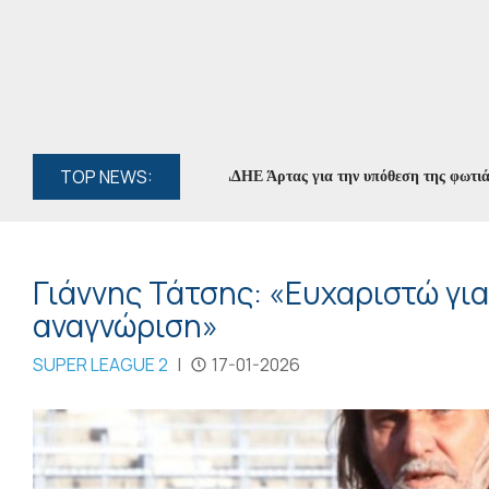
TOP NEWS:
ήφθη ο διευθυντής του ΔΕΔΔΗΕ Άρτας για την υπόθεση της φωτιάς στο 
Γιάννης Τάτσης: «Ευχαριστώ για
αναγνώριση»
SUPER LEAGUE 2
|
17-01-2026