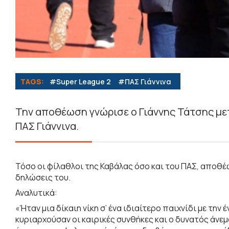
TAGS:
#Super League 2
#ΠΑΣ Γιάννινα
Την αποθέωση γνώρισε ο Γιάννης Τάτσης μετ
ΠΑΣ Γιάννινα.
Τόσο οι φίλαθλοι της Καβάλας όσο και του ΠΑΣ, αποθέ
δηλώσεις του.
Αναλυτικά:
«Ήταν μια δίκαιη νίκη σ’ ένα ιδιαίτερο παιχνίδι με την 
κυριαρχούσαν οι καιρικές συνθήκες και ο δυνατός άνεμ