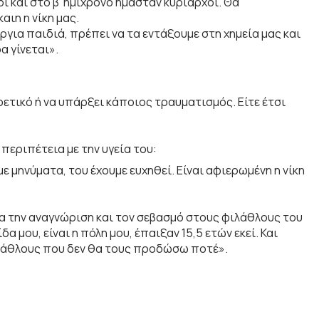
ι και στο β’ ημίχρονο ήμασταν κυρίαρχοι. Θα
αιη η νίκη μας.
ργια παιδιά, πρέπει να τα εντάξουμε στη χημεία μας και
α γίνεται».
ετικό ή να υπάρξει κάποιος τραυματισμός. Είτε έτσι
 περιπέτεια με την υγεία του:
με μηνύματα, του έχουμε ευχηθεί. Είναι αφιερωμένη η νίκη
α την αναγνώριση και τον σεβασμό στους φιλάθλους του
α μου, είναι η πόλη μου, έπαιξαν 15,5 ετών εκεί. Και
ιλάθλους που δεν θα τους προδώσω ποτέ».