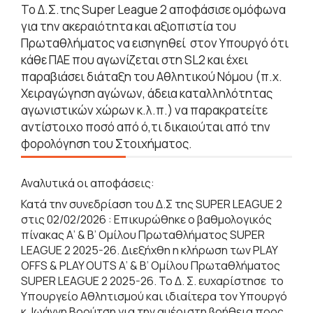
Το Δ.Σ.της Super League 2 αποφάσισε ομόφωνα
για την ακεραιότητα και αξιοπιστία του
Πρωταθλήματος να εισηγηθεί στον Υπουργό ότι
κάθε ΠΑΕ που αγωνίζεται στη SL2 και έχει
παραβιάσει διάταξη του Αθλητικού Νόμου (π.χ.
Χειραγώγηση αγώνων, άδεια καταλληλότητας
αγωνιστικών χώρων κ.λ.π.) να παρακρατείτε
αντίστοιχο ποσό από ό,τι δικαιούται από την
φορολόγηση του Στοιχήματος.
Αναλυτικά οι αποφάσεις:
Κατά την συνεδρίαση του Δ.Σ της SUPER LEAGUE 2
στις 02/02/2026 : Επικυρώθηκε ο βαθμολογικός
πίνακας Α’ & Β’ Ομίλου Πρωταθλήματος SUPER
LEAGUE 2 2025-26. Διεξήχθη η κλήρωση των PLAY
OFFS & PLAY OUTS Α’ & Β’ Ομίλου Πρωταθλήματος
SUPER LEAGUE 2 2025-26. Το Δ. Σ. ευχαρίστησε το
Υπουργείο Αθλητισμού και ιδιαίτερα τον Υπουργό
κ. Ιωάννη Βρούτση για την αμέριστη βοήθεια προς