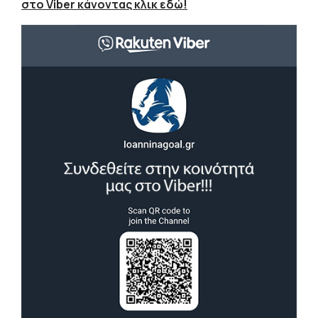
στο Viber κάνοντας κλικ εδώ!