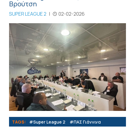
Βρούτση
SUPER LEAGUE 2
|
02-02-2026
TAGS:
#Super League 2
#ΠΑΣ Γιάννινα