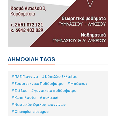
ΔΗΜΟΦΙΛΗ TAGS
#ΠΑΣ Γιάννινα
#Κύπελλο Ελλάδας
#Eρασιτεχνικό Ποδόσφαιρο
#Μπάσκετ
#Στίβος
#γυναικείο ποδόσφαιρο
#Κωπηλασία
#πολιτική
#Ναυτικός Όμιλος Ιωαννίνων
#Champions League