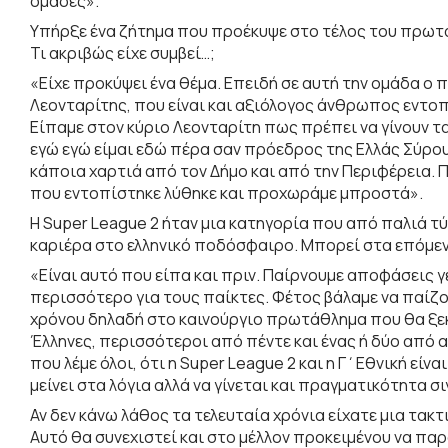
ομάδες».
Υπήρξε ένα ζήτημα που προέκυψε στο τέλος του πρωταθ
Τι ακριβώς είχε συμβεί…;
«Είχε προκύψει ένα θέμα. Επειδή σε αυτή την ομάδα ο
Λεονταρίτης, που είναι και αξιόλογος άνθρωπος εντο
Είπαμε στον κύριο Λεονταρίτη πως πρέπει να γίνουν 
εγώ εγώ είμαι εδώ πέρα σαν πρόεδρος της Ελλάς Σύρου.
κάποια χαρτιά από τον Δήμο και από την Περιφέρεια. 
που εντοπίστηκε λύθηκε και προχωράμε μπροστά».
Η Super League 2 ήταν μια κατηγορία που από παλιά τύ
καριέρα στο ελληνικό ποδόσφαιρο. Μπορεί στα επόμενα 
«Είναι αυτό που είπα και πριν. Παίρνουμε αποφάσεις γ
περισσότερο για τους παίκτες. Φέτος βάλαμε να παίζο
χρόνου δηλαδή στο καινούργιο πρωτάθλημα που θα ξεκ
Έλληνες, περισσότεροι από πέντε και ένας ή δύο από α
που λέμε όλοι, ότι η Super League 2 και η Γ΄Εθνική είν
μείνει στα λόγια αλλά να γίνεται και πραγματικότητα σι
Αν δεν κάνω λάθος τα τελευταία χρόνια είχατε μια τακτ
Αυτό θα συνεχιστεί και στο μέλλον προκειμένου να πα