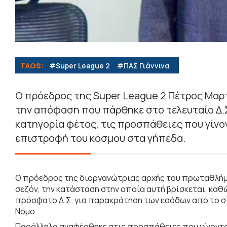
TAGS:
#Super League 2
#ΠΑΣ Γιάννινα
Ο πρόεδρος της Super League 2 Πέτρος Μαρτ
την απόφαση που πάρθηκε στο τελευταίο Δ.Σ
κατηγορία φέτος, τις προσπάθειες που γίνον
επιστροφή του κόσμου στα γήπεδα.
Ο πρόεδρος της διοργανώτριας αρχής του πρωταθλήματο
σεζόν, την κατάσταση στην οποία αυτή βρίσκεται, καθ
πρόσφατο Δ.Σ. για παρακράτηση των εσόδων από το στ
Νόμο.
Παράλληλα αναφέρθηκε στις προσπάθειες που γίνονται