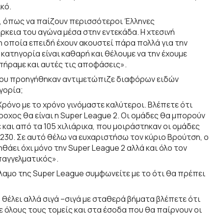
κό.
ς, όπως να παίζουν περισσότεροι Έλληνες
κεια του αγώνα μέσα στην εντεκάδα. Η χτεσινή
η οποία επειδή έχουν ακουστεί πάρα πολλά για την
 κατηγορία είναι καθαρή και θέλουμε να την έχουμε
 πήραμε και αυτές τις αποφάσεις».
α που προηγήθηκαν αντιμετώπιζε διαφόρων ειδών
γορία;
Χρόνο με το χρόνο γινόμαστε καλύτεροι. Βλέπετε ότι
ροχος θα είναι η Super League 2. Οι ομάδες θα μπορούν
και από τα 105 χιλιάρικα, που μοιράστηκαν οι ομάδες
30. Σε αυτό θέλω να ευχαριστήσω τον κύριο Βρούτση, ο
θάει όχι μόνο την Super League 2 αλλά και όλο τον
επαγγελματικός».
λαμο της Super League συμφωνείτε με το ότι θα πρέπει
 θέλει αλλά σιγά –σιγά με σταθερά βήματα βλέπετε ότι
ε όλους τους τομείς και στα έσοδα που θα παίρνουν οι