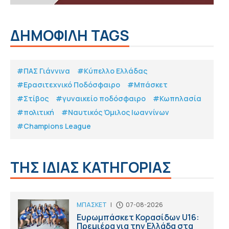
ΔΗΜΟΦΙΛΗ TAGS
#ΠΑΣ Γιάννινα
#Κύπελλο Ελλάδας
#Eρασιτεχνικό Ποδόσφαιρο
#Μπάσκετ
#Στίβος
#γυναικείο ποδόσφαιρο
#Κωπηλασία
#πολιτική
#Ναυτικός Όμιλος Ιωαννίνων
#Champions League
ΤΗΣ ΙΔΙΑΣ ΚΑΤΗΓΟΡΙΑΣ
ΜΠΑΣΚΕΤ
|
07-08-2026
Ευρωμπάσκετ Κορασίδων U16:
Πρεμιέρα για την Ελλάδα στα