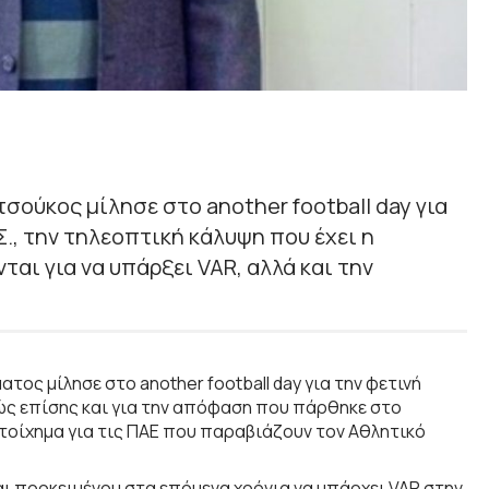
σούκος μίλησε στο another football day για
., την τηλεοπτική κάλυψη που έχει η
ται για να υπάρξει VAR, αλλά και την
ς μίλησε στο another football day για την φετινή
ώς επίσης και για την απόφαση που πάρθηκε στο
οίχημα για τις ΠΑΕ που παραβιάζουν τον Αθλητικό
 προκειμένου στα επόμενα χρόνια να υπάρχει VAR στην