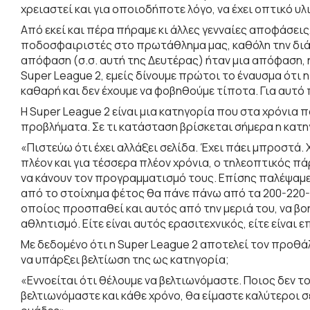
χρειαστεί και για οποιοδήποτε λόγο, να έχει οπτικό υλι
Από εκεί και πέρα πήραμε κι άλλες γενναίες αποφάσει
ποδοσφαιριστές στο πρωτάθλημα μας, καθόλη την διάρ
απόφαση (σ.σ. αυτή της Δευτέρας) ήταν μια απόφαση, 
Super League 2, εμείς δίνουμε πρώτοι το έναυσμα ότι η
καθαρή και δεν έχουμε να φοβηθούμε τίποτα. Για αυτό
H Super League 2 είναι μια κατηγορία που στα χρόνι
προβλήματα. Σε τι κατάσταση βρίσκεται σήμερα η κατη
«Πιστεύω ότι έχει αλλάξει σελίδα. Έχει πάει μπροστά. 
πλέον και για τέσσερα πλέον χρόνια, ο τηλεοπτικός πά
να κάνουν τον προγραμματισμό τους. Επίσης παλέψαμε 
από το στοίχημα φέτος θα πάνε πάνω από τα 200-220-2
οποίος προσπαθεί και αυτός από την μεριά του, να βοη
αθλητισμό. Είτε είναι αυτός ερασιτεχνικός, είτε είναι 
Με δεδομένο ότι η Super League 2 αποτελεί τον προθά
να υπάρξει βελτίωση της ως κατηγορία;
«Εννοείται ότι θέλουμε να βελτιωνόμαστε. Ποιος δεν το
βελτιωνόμαστε και κάθε χρόνο, θα είμαστε καλύτεροι σ