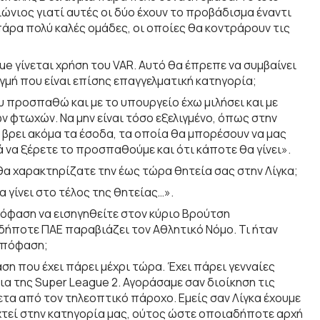
ιώνιος γιατί αυτές οι δύο έχουν το προβάδισμα έναντι
 πάρα πολύ καλές ομάδες, οι οποίες θα κοντράρουν τις
e γίνεται χρήση του VAR. Αυτό θα έπρεπε να συμβαίνει
γμή που είναι επίσης επαγγελματική κατηγορία;
ου προσπαθώ και με το υπουργείο έχω μιλήσει και με
ων φτωχών. Να μην είναι τόσο εξελιγμένο, όπως στην
ε βρει ακόμα τα έσοδα, τα οποία θα μπορέσουν να μας
 να ξέρετε το προσπαθούμε και ότι κάποτε θα γίνει».
θα χαρακτηρίζατε την έως τώρα θητεία σας στην Λίγκα;
 γίνει στο τέλος της θητείας…».
όφαση να εισηγηθείτε στον κύριο Βρούτση
ήποτε ΠΑΕ παραβιάζει τον Αθλητικό Νόμο. Τι ήταν
 απόφαση;
αση που έχει πάρει μέχρι τώρα. Έχει πάρει γενναίες
α της Super League 2. Αγοράσαμε σαν διοίκηση τις
ετα από τον τηλεοπτικό πάροχο. Εμείς σαν Λίγκα έχουμε
ιχτεί στην κατηγορία μας, ούτος ώστε οποιαδήποτε αρχή