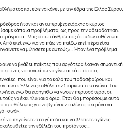
λήματος και είχε να κάνει με την έδρα της Ελλάς Σύρου.
 πρόεδρος ήταν και αντιπεριφερειάρχης ο κύριος
πίσαμε κάποια προβλήματα, ως προς την αδειοδότηση.
τα πράγματα… Μας είπε ο άνθρωπος ότι «δεν ευθύνομαι
 Από εκεί εγώ για να πάω να παίξω εκεί πέρα είχα
Πηγαίνετε να μιλήσετε με αυτούς»… Ήταν ένα πρόβλημα
χαινε να βγάζει παίκτες που αργότερα έκαναν σημαντική
χρόνια, να συνεχίσει να γίνεται κάτι τέτοιο;
ενναίες, που είναι για το καλό του ποδοσφαίρου και
υν πέντε Έλληνες καθόλη την διάρκεια του αγώνα. Του
ινήσει εγώ θα εισηγηθώ να γίνουν περισσότεροι οι
υτούς να έχει ηλικιακά όρια. Έτσι θα μπορέσουμε αυτό
αι ο προθάλαμος για να βγαίνουν ταλέντα, όχι μόνο να
γά -σιγά».
ική να πηγαίνετε στα γήπεδα και να βλέπετε αγώνες.
ρακολουθείτε την εξέλιξη του προϊόντος…;