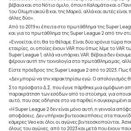
βέβαια και στο Νότιο όμιλο, όπου η Καλαμάτα και ο Παν
του Ολυμπιακού Β και της Μαρκό, αλλά και αυτές είναι
άλλες δύο».
Από το 2019 κι έπειτα στο πρωτάθλημα της Super Leagu
και για το πρωτάθλημα της Super League 2 από την στι
«Εννοείται ότι θα το θέλαμε. Είναι δύο χρόνια τώρα π
εταιρίες, οι οποίες έχουν VAR που όπως λέμε το VAR τ
Super League 1, αλλά να υπάρχει VAR. Βέβαια δεν έχουμ
φέρουν αυτή την τεχνολογία στο πρωτάθλημα μας, αλλά
Είστε πρόεδρος της Super League 2 από το 2023. Πως 
«Δεν μπορώ να την χαρακτηρίσω εγώ. Ο απολογισμός θα
Στο πρόσφατο Δ.Σ. που έγινε πάρθηκε μια ομόφωνη απ
παρακράτηση των εσόδων από το στοίχημα, για οποιαδ
αυτό, που σας οδήγησε στο να παρθεί η συγκεκριμένη
«Η Super League 2 δεν είναι μόνο αυτή, η γενναία απόφ
αποφάσεις. Δεν υπήρχαν βιντεοσκοπήσεις στα παιχνίδι
κάμερες Veo και όλοι οι αγώνες βιντεοσκοπούνται. Άσχ
όλους του αγώνες, από το 2023 και μετά που έχουν πα