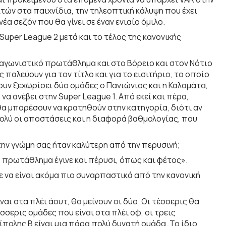
ών στα παιχνίδια, την τηλεοπτική κάλυψη που έχει
α σεζόν που θα γίνει σε έναν ενιαίο όμιλο.
Super League 2 μετά και το τέλος της κανονικής
ανταγωνιστικό πρωτάθλημα και στο Βόρειο και στον Νότιο
ς παλεύουν για τον τίτλο και για το εισιτήριο, το οποίο
χουν ξεχωρίσει δύο ομάδες ο Πανιώνιος και η Καλαμάτα,
α ανέβει στην Super League 1. Από εκεί και πέρα,
α μπορέσουν να κρατηθούν στην κατηγορία, διότι αν
πολύ οι αποστάσεις και η διαφορά βαθμολογίας, που
ην γνώμη σας ήταν καλύτερη από την περυσινή;
ό πρωτάθλημα έγινε και πέρυσι, όπως και φέτος».
ε να είναι ακόμα πιο συναρπαστικά από την κανονική
ναι στα πλέι άουτ, θα μείνουν οι δύο. Οι τέσσερις θα
σσερις ομάδες που είναι στα πλέι οφ, οι τρεις
ίπολης Β είναι μια πάρα πολύ δυνατή ομάδα. Το ίδιο