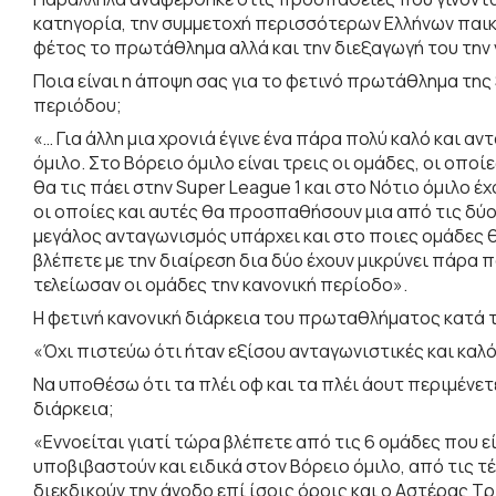
κατηγορία, την συμμετοχή περισσότερων Ελλήνων παικτ
φέτος το πρωτάθλημα αλλά και την διεξαγωγή του την νέ
Ποια είναι η άποψη σας για το φετινό πρωτάθλημα της 
περιόδου;
«… Για άλλη μια χρονιά έγινε ένα πάρα πολύ καλό και 
όμιλο. Στο Βόρειο όμιλο είναι τρεις οι ομάδες, οι οποίε
θα τις πάει στην Super League 1 και στο Νότιο όμιλο έ
οι οποίες και αυτές θα προσπαθήσουν μια από τις δύο ν
μεγάλος ανταγωνισμός υπάρχει και στο ποιες ομάδες θ
βλέπετε με την διαίρεση δια δύο έχουν μικρύνει πάρα 
τελείωσαν οι ομάδες την κανονική περίοδο».
Η φετινή κανονική διάρκεια του πρωταθλήματος κατά τ
«Όχι πιστεύω ότι ήταν εξίσου ανταγωνιστικές και καλ
Να υποθέσω ότι τα πλέι οφ και τα πλέι άουτ περιμένετ
διάρκεια;
«Εννοείται γιατί τώρα βλέπετε από τις 6 ομάδες που εί
υποβιβαστούν και ειδικά στον Βόρειο όμιλο, από τις τέ
διεκδικούν την άνοδο επί ίσοις όροις και ο Αστέρας Τρ