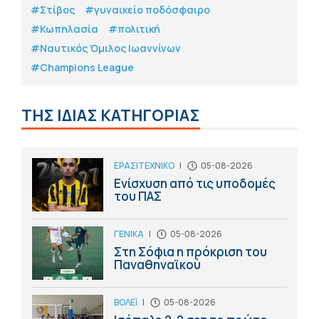
#Στίβος
#γυναικείο ποδόσφαιρο
#Κωπηλασία
#πολιτική
#Ναυτικός Όμιλος Ιωαννίνων
#Champions League
ΤΗΣ ΙΔΙΑΣ ΚΑΤΗΓΟΡΙΑΣ
ΕΡΑΣΙΤΕΧΝΙΚΟ
|
05-08-2026
Ενίσχυση από τις υποδομές
του ΠΑΣ
ΓΕΝΙΚΑ
|
05-08-2026
Στη Σόφια η πρόκριση του
Παναθηναϊκού
ΒΟΛΕΪ
|
05-08-2026