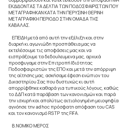
ΕΚΔΙΔΟΝΤΑΣ ΤΑ ΔΕΛΤΙΑ ΤΩΝ ΠΟΔΟΣΦΑΙΡΙΣΤΩΝ ΠΟΥ
ΜΕΤΑΓΡΑΦΗΚΑΝ ΚΑΤΑ ΤΗΝ ΠΕΡΥΣΙΝΗ ΘΕΡΙΝΗ
ΜΕΤΑΓΡΑΦΙΚΗ ΠΕΡΙΟΔΟ ΣΤΗΝ ΟΜΑΔΑ ΤΗΣ
ΚΑΒΑΛΑΣ.
ΕΠΕΙΔΗ μετά από αυτή την εξέλιξη και στην
διαρκή κι αγωνιώδη προσπάθεια μας να
εκτελέσουμε τις αποφάσεις μας και να
εισπράξουμε τα δεδουλευμενα μας, αρχικά
προσφυγαμε στην Επιτροπή Ιδιότητας
Ποδοσφαιριστών της ΕΠΟ και μετά την απόρριψη
της αίτησης μας, ασκήσαμε έφεση ενώπιον του
Δικαστηρίου Σας που δυστυχώς κι αυτή
απορρίφθηκε καθαρά για τυπικούς λόγους, καθώς
το ΔΔΠ κατά παράβαση των κανονισμών και παρά
την ισχυρή και απολύτως αιτιολογημένη μειοψηφία
αγνόησε την ad hoc πρόσφατη απόφαση του CAS
και τον κανονισμό RSTP της FIFA.
Β.ΝΟΜΙΚΟ ΜΕΡΟΣ