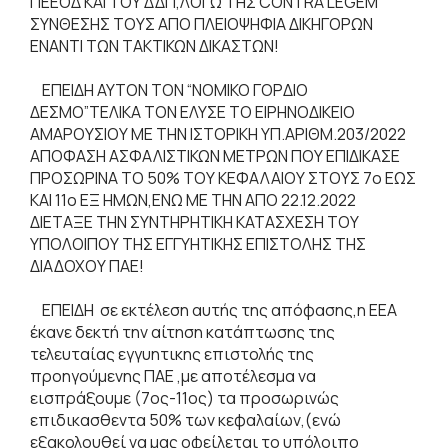
ΠΕΕΟΔ ΚΑΙ ΤΟΥ ΔΔΠ,ΛΟΓΩ ΤΗΣ CONTRA LEGEM
ΣΥΝΘΕΣΗΣ ΤΟΥΣ ΑΠΟ ΠΛΕΙΟΨΗΦΙΑ ΔΙΚΗΓΟΡΩΝ
ΕΝΑΝΤΙ ΤΩΝ ΤΑΚΤΙΚΩΝ ΔΙΚΑΣΤΩΝ!
ΕΠΕΙΔΗ ΑΥΤΟΝ ΤΟΝ “ΝΟΜΙΚΟ ΓΟΡΔΙΟ
ΔΕΣΜΟ”ΤΕΛΙΚΑ ΤΟΝ ΕΛΥΣΕ ΤΟ ΕΙΡΗΝΟΔΙΚΕΙΟ
ΑΜΑΡΟΥΣΙΟΥ ΜΕ ΤΗΝ ΙΣΤΟΡΙΚΗ ΥΠ.ΑΡΙΘΜ.203/2022
ΑΠΟΦΑΣΗ ΑΣΦΑΛΙΣΤΙΚΩΝ ΜΕΤΡΩΝ ΠΟΥ ΕΠΙΔΙΚΑΣΕ
ΠΡΟΣΩΡΙΝΑ ΤΟ 50% ΤΟΥ ΚΕΦΑΛΑΙΟΥ ΣΤΟΥΣ 7ο ΕΩΣ
ΚΑΙ 11ο ΕΞ ΗΜΩΝ,ΕΝΩ ΜΕ ΤΗΝ ΑΠΟ 22.12.2022
ΔΙΕΤΑΞΕ ΤΗΝ ΣΥΝΤΗΡΗΤΙΚΗ ΚΑΤΑΣΧΕΣΗ ΤΟΥ
ΥΠΟΛΟΙΠΟΥ ΤΗΣ ΕΓΓΥΗΤΙΚΗΣ ΕΠΙΣΤΟΛΗΣ ΤΗΣ
ΔΙΑΔΟΧΟΥ ΠΑΕ!
ΕΠΕΙΔΗ σε εκτέλεση αυτής της απόφασης,η ΕΕΑ
έκανε δεκτή την αίτηση κατάπτωσης της
τελευταίας εγγυητικης επιστολής της
προηγούμενης ΠΑΕ ,με αποτέλεσμα να
εισπράξουμε (7ος-11ος) τα προσωρινώς
επιδικασθεντα 50% των κεφαλαίων,(ενώ
εξακολουθεί να μας οφείλεται το υπόλοιπο