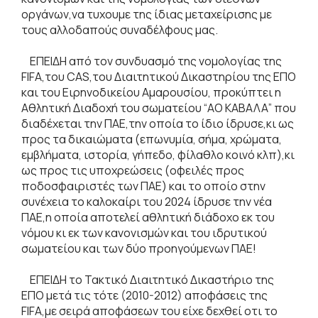
οργάνων,να τυχουμε της ίδιας μεταχείρισης με
τους αλλοδαπούς συναδέλφους μας.
ΕΠΕΙΔΗ από τον συνδυασμό της νομολογίας της
FIFA,του CAS,του Διαιτητικού Δικαστηρίου της ΕΠΟ
και του Ειρηνοδικείου Αμαρουσίου, προκύπτει η
Αθλητική Διαδοχή του σωματείου “ΑΟ ΚΑΒΑΛΑ” που
διαδέχεται την ΠΑΕ,την οποία το ίδιο ίδρυσε,κι ως
προς τα δικαιώματα (επωνυμία, σήμα, χρώματα,
εμβλήματα, ιστορία, γήπεδο, φίλαθλο κοινό κλπ),κι
ως προς τις υποχρεώσεις (οφειλές προς
ποδοσφαιριστές των ΠΑΕ) και το οποίο στην
συνέχεια το καλοκαίρι του 2024 ίδρυσε την νέα
ΠΑΕ,η οποία αποτελεί αθλητική διάδοχο εκ του
νόμου κι εκ των κανονισμών και του ιδρυτικού
σωματείου και των δύο προηγούμενων ΠΑΕ!
ΕΠΕΙΔΗ το Τακτικό Διαιτητικό Δικαστήριο της
ΕΠΟ μετά τις τότε (2010-2012) αποφάσεις της
FIFA,με σειρά αποφάσεων του είχε δεχθεί οτι το