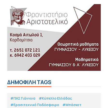
ΔΗΜΟΦΙΛΗ TAGS
#ΠΑΣ Γιάννινα
#Κύπελλο Ελλάδας
#Eρασιτεχνικό Ποδόσφαιρο
#Μπάσκετ