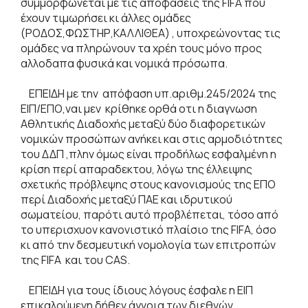
συμμορφώνεται με τις αποφάσεις της FIFA που
έχουν τιμωρήσει κι άλλες ομάδες
(ΡΟΔΟΣ,ΦΩΣΤΗΡ,ΚΑΛΛΙΘΕΑ) , υποχρεώνοντας τις
ομάδες να πληρώνουν τα χρέη τους μόνο προς
αλλοδαπα φυσικά και νομικά πρόσωπα.
ΕΠΕΙΔΗ με την απόφαση υπ.αριθμ.245/2024 της
ΕΙΠ/ΕΠΟ,ναι μεν κρίθηκε ορθά οτι η διαγνωση
Αθλητικής Διαδοχής μεταξύ δύο διαφορετικών
νομικών προσώπων ανήκει και στις αρμοδιότητες
του ΔΔΠ ,πλην όμως είναι προδήλως εσφαλμένη η
κρίση περί απαραδεκτου, λόγω της έλλειψης
σχετικής πρόβλεψης στους κανονισμούς της ΕΠΟ
περί Διαδοχής μεταξύ ΠΑΕ και ιδρυτικού
σωματείου, παρότι αυτό προβλέπεται, τόσο από
το υπερισχυον κανονιστικό πλαίσιο της FIFA, όσο
κι από την δεσμευτική νομολογία των επιτροπών
της FIFA και του CAS.
ΕΠΕΙΔΗ για τους ίδιους λόγους έσφαλε η ΕΙΠ
επικαλούμενη δήθεν άγνοια των διεθνών