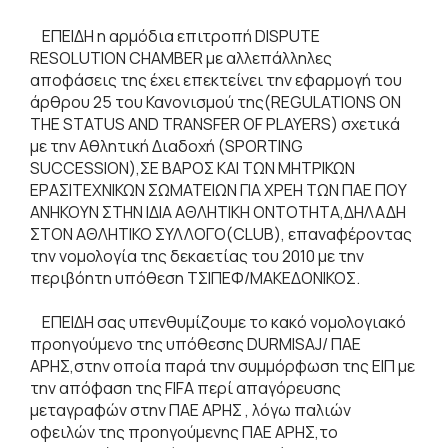
ΕΠΕΙΔΗ η αρμόδια επιτροπή DISPUTE
RESOLUTION CHAMBER με αλλεπάλληλες
αποφάσεις της έχει επεκτείνει την εφαρμογή του
άρθρου 25 του Κανονισμού της(REGULATIONS ON
THE STATUS AND TRANSFER OF PLAYERS) σχετικά
με την Αθλητική Διαδοχή (SPORTING
SUCCESSION),ΣΕ ΒΑΡΟΣ ΚΑΙ ΤΩΝ ΜΗΤΡΙΚΩΝ
ΕΡΑΣΙΤΕΧΝΙΚΩΝ ΣΩΜΑΤΕΙΩΝ ΓΙΑ ΧΡΕΗ ΤΩΝ ΠΑΕ ΠΟΥ
ΑΝΗΚΟΥΝ ΣΤΗΝ ΙΔΙΑ ΑΘΛΗΤΙΚΗ ΟΝΤΟΤΗΤΑ,ΔΗΛΑΔΗ
ΣΤΟΝ ΑΘΛΗΤΙΚΟ ΣΥΛΛΟΓΟ(CLUB), επαναφέροντας
την νομολογία της δεκαετίας του 2010 με την
περιβόητη υπόθεση ΤΣΙΠΕΦ/ΜΑΚΕΔΟΝΙΚΟΣ.
ΕΠΕΙΔΗ σας υπενθυμίζουμε το κακό νομολογιακό
προηγούμενο της υπόθεσης DURMISAJ/ ΠΑΕ
ΑΡΗΣ,στην οποία παρά την συμμόρφωση της ΕΙΠ με
την απόφαση της FIFA περί απαγόρευσης
μεταγραφών στην ΠΑΕ ΑΡΗΣ , λόγω παλιών
οφειλών της προηγούμενης ΠΑΕ ΑΡΗΣ,το