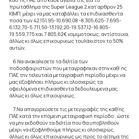
πρωτάθλημα της Super League 2,κατ’αρθρον 25
ΚΙΜΠ, μέχρι να μας καταβάλλει τα επιδικασθεντα
ποσά των 42.151,95-10.690,08 -8.305,625-7.695-
6.132,70-5.711,50-13.192,20-19.537,12-16.805-
19.559,775 και 7.805,62€ νομιμοτοκως, αντίστοιχα,
άλλως κι όλως επικουρικως τουλάχιστον το 50%
αυτών,
6.Να ανακαλεσετε τα δελτία των
ποδοσφαιριστών που μεταγραφηκαν στην καθ’ ης
ΠΑΕ την τελευταία μεταγραφική περίοδο μέχρι να
μας εξοφλήσει πλήρως κι ολοσχερώς τα
οφειλόμενα επιδικασθεντα δεδουλευμενα μας,
άλλως κι όλως επικουρικως,
7.Να απαγορεύσετε τις μετεγγραφές της καθ’ης
ΠΑΕ κατά την επόμενη μεταγραφική περίοδο , ώστε
να μην εκδοθούν τα δελτία που θα υποβληθούν
μέχρι να εξοφληθούμε πλήρως κι ολοσχερώς,
άλλως κι όλως επικουρικως ως προς το αίτημα της