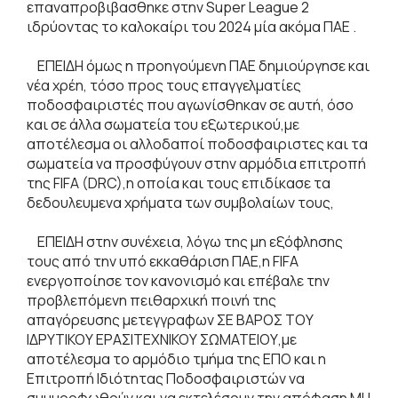
επαναπροβιβασθηκε στην Super League 2
ιδρύοντας το καλοκαίρι του 2024 μία ακόμα ΠΑΕ .
ΕΠΕΙΔΗ όμως η προηγούμενη ΠΑΕ δημιούργησε και
νέα χρέη, τόσο προς τους επαγγελματίες
ποδοσφαιριστές που αγωνίσθηκαν σε αυτή, όσο
και σε άλλα σωματεία του εξωτερικού,με
αποτέλεσμα οι αλλοδαποί ποδοσφαιριστες και τα
σωματεία να προσφύγουν στην αρμόδια επιτροπή
της FIFA (DRC),η οποία και τους επιδίκασε τα
δεδουλευμενα χρήματα των συμβολαίων τους,
ΕΠΕΙΔΗ στην συνέχεια, λόγω της μη εξόφλησης
τους από την υπό εκκαθάριση ΠΑΕ,η FIFA
ενεργοποίησε τον κανονισμό και επέβαλε την
προβλεπόμενη πειθαρχική ποινή της
απαγόρευσης μετεγγραφων ΣΕ ΒΑΡΟΣ ΤΟΥ
ΙΔΡΥΤΙΚΟΥ ΕΡΑΣΙΤΕΧΝΙΚΟΥ ΣΩΜΑΤΕΙΟΥ,με
αποτέλεσμα το αρμόδιο τμήμα της ΕΠΟ και η
Επιτροπή Ιδιότητας Ποδοσφαιριστών να
συμμορφωθούν και να εκτελέσουν την απόφαση ΜΗ