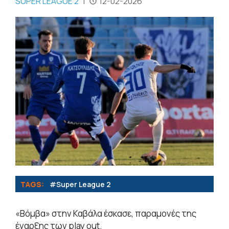
SUPER LEAGUE 2
|
12-02-2026
TAGS:
#Super League 2
«Βόμβα» στην Καβάλα έσκασε, παραμονές της
έναρξης των play out.