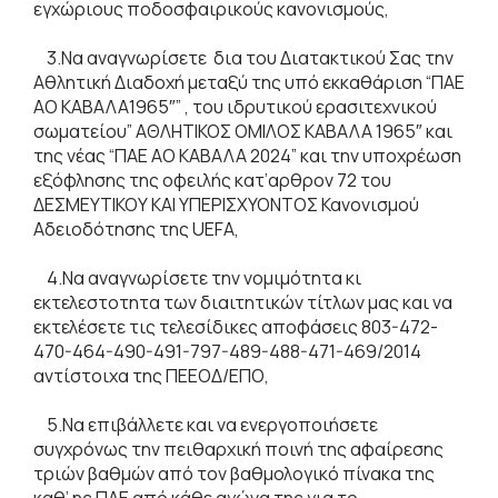
εγχώριους ποδοσφαιρικούς κανονισμούς,
3.Να αναγνωρίσετε δια του Διατακτικού Σας την
Αθλητική Διαδοχή μεταξύ της υπό εκκαθάριση “ΠΑΕ
ΑΟ ΚΑΒΑΛΑ1965″” , του ιδρυτικού ερασιτεχνικού
σωματείου” ΑΘΛΗΤΙΚΟΣ ΟΜΙΛΟΣ ΚΑΒΑΛΑ 1965″ και
της νέας “ΠΑΕ ΑΟ ΚΑΒΑΛΑ 2024” και την υποχρέωση
εξόφλησης της οφειλής κατ’αρθρον 72 του
ΔΕΣΜΕΥΤΙΚΟΥ ΚΑΙ ΥΠΕΡΙΣΧΥΟΝΤΟΣ Κανονισμού
Αδειοδότησης της UEFA,
4.Να αναγνωρίσετε την νομιμότητα κι
εκτελεστοτητα των διαιτητικών τίτλων μας και να
εκτελέσετε τις τελεσίδικες αποφάσεις 803-472-
470-464-490-491-797-489-488-471-469/2014
αντίστοιχα της ΠΕΕΟΔ/ΕΠΟ,
5.Να επιβάλλετε και να ενεργοποιήσετε
συγχρόνως την πειθαρχική ποινή της αφαίρεσης
τριών βαθμών από τον βαθμολογικό πίνακα της
καθ’ ης ΠΑΕ από κάθε αγώνα της για το