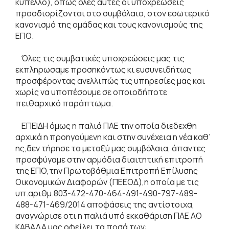
κύπελλο), όπως όλες αυτές οι υποχρεώσεις
προσδιορίζονται στο συμβόλαιο, στον εσωτερικό
κανονισμό της ομάδας και τους κανονισμούς της
ΕΠΟ.
Όλες τις συμβατικές υποχρεώσεις μας τις
εκπληρωσαμε προσηκόντως κι ευσυνειδήτως
προσφέροντας ανελλιπώς τις υπηρεσίες μας και
χωρίς να υποπέσουμε σε οποιοδήποτε
πειθαρχικό παράπτωμα.
ΕΠΕΙΔΗ όμως η παλιά ΠΑΕ την οποία διεδεχθη
αρχικά η προηγούμενη και στην συνέχεια η νέα καθ’
ης,δεν τήρησε τα μεταξύ μας συμβόλαια, άπαντες
προσφύγαμε στην αρμόδια διαιτητική επιτροπή
της ΕΠΟ,την Πρωτοβάθμια Επιτροπή Επίλυσης
Οικονομικών Διαφορών (ΠΕΕΟΔ),η οποία με τις
υπ.αριθμ.803-472-470-464-491-490-797-489-
488-471-469/2014 αποφάσεις της αντίστοιχα,
αναγνώρισε οτι η παλιά υπό εκκαθάριση ΠΑΕ ΑΟ
ΚΑΒΑΛΑ μας οφείλει τα ποσά των: