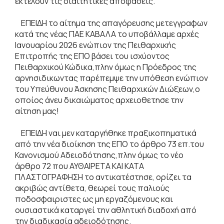
εκτελούν τις διαιτητικές αποφάσεις.
ΕΠΕΙΔΗ το αίτημα της απαγόρευσης μετεγγραφων
κατά της νέας ΠΑΕ ΚΑΒΑΛΑ το υποβάλλαμε αρχές
Ιανουαρίου 2026 ενώπιον της Πειθαρχικής
Επιτροπής της ΕΠΟ βάσει του ισχύοντος
Πειθαρχικού Κώδικα,πλην όμως η Πρόεδρος της
αρνησιδικωντας παρέπεμψε την υπόθεση ενώπιον
του Υπεύθυνου Άσκησης Πειθαρχικών Διώξεων,ο
οποίος άνευ δικαιώματος αρχειοθετησε την
αίτηση μας!
ΕΠΕΙΔΗ ναι μεν καταργήθηκε πραξικοπηματικά
από την νέα διοίκηση της ΕΠΟ το άρθρο 73 επ.του
Κανονισμού Αδειοδότησης,πλην όμως το νέο
άρθρο 72 που ΑΥΘΑΙΡΕΤΑ ΚΑΙ ΚΑΤΑ
ΠΛΑΣΤΟΓΡΑΦΗΣΗ το αντικατέστησε, ορίζει τα
ακριβώς αντίθετα, θεωρεί τους παλιούς
ποδοσφαιριστες ως μη εργαζόμενους και
ουσιαστικά καταργεί την αθλητική διαδοχή από
την διαδικασία αδειοδότησης.