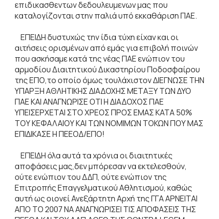
επιδικασθεντων δεδουλευμενων μας που
καταλογίζονται στην παλιά υπό εκκαθάριση ΠΑΕ.
ΕΠΕΙΔΗ δυστυχώς την ίδια τύχη είχαν και οι
αιτήσεις ορισμένων από εμάς για επιβολή ποινών
που ασκήσαμε κατά της νέας ΠΑΕ ενώπιον του
αρμοδίου Διαιτητικού Δικαστηρίου Ποδοσφαίρου
της ΕΠΟ,το οποίο όμως τουλάχιστον ΔΙΕΓΝΩΣΕ ΤΗΝ
ΥΠΑΡΞΗ ΑΘΛΗΤΙΚΗΣ ΔΙΑΔΟΧΗΣ ΜΕΤΑΞΥ ΤΩΝ ΔΥΟ
ΠΑΕ ΚΑΙ ΑΝΑΓΝΩΡΙΣΕ ΟΤΙ Η ΔΙΑΔΟΧΟΣ ΠΑΕ
ΥΠΕΙΣΕΡΧΕΤΑΙ ΣΤΟ ΧΡΕΟΣ ΠΡΟΣ ΕΜΑΣ ΚΑΤΑ 50%
ΤΟΥ ΚΕΦΑΛΑΙΟΥ ΚΑΙ ΤΩΝ ΝΟΜΙΜΩΝ ΤΟΚΩΝ ΠΟΥ ΜΑΣ
ΕΠΙΔΙΚΑΣΕ Η ΠΕΕΟΔ/ΕΠΟ!
ΕΠΕΙΔΗ όλα αυτά τα χρόνια οι διαιτητικές
αποφάσεις μας,δεν μπόρεσαν να εκτελεσθούν,
ούτε ενώπιον του ΔΔΠ, ούτε ενώπιον της
Επιτροπής Επαγγελματικού Αθλητισμού, καθώς
αυτή ως οιονεί Ανεξάρτητη Αρχή της ΓΓΑ ΑΡΝΕΙΤΑΙ
ΑΠΟ ΤΟ 2007 ΝΑ ΑΝΑΓΝΩΡΙΣΕΙ ΤΙΣ ΑΠΟΦΑΣΕΙΣ ΤΗΣ