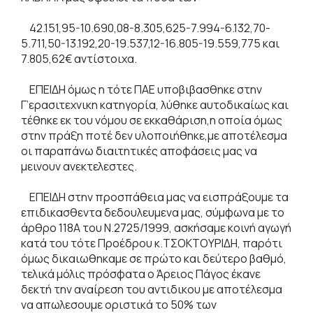
42.151,95-10.690,08-8.305,625-7.994-6.132,70-
5.711,50-13.192,20-19.537,12-16.805-19.559,775 και
7.805,62€ αντίστοιχα.
ΕΠΕΙΔΗ όμως η τότε ΠΑΕ υποβιβασθηκε στην
Γ’ερασιτεχνικη κατηγορία, λύθηκε αυτοδικαίως και
τέθηκε εκ του νόμου σε εκκαθάριση,η οποία όμως
στην πράξη ποτέ δεν υλοποιήθηκε,με αποτέλεσμα
οι παραπάνω διαιτητικές αποφάσεις μας να
μεινουν ανεκτελεστες.
ΕΠΕΙΔΗ στην προσπάθεια μας να εισπράξουμε τα
επιδικασθεντα δεδουλευμενα μας, σύμφωνα με το
άρθρο 118Α του Ν.2725/1999, ασκήσαμε κοινή αγωγή
κατά του τότε Προέδρου κ.ΤΣΟΚΤΟΥΡΙΔΗ, παρότι
όμως δικαιωθηκαμε σε πρώτο και δεύτερο βαθμό,
τελικά μόλις πρόσφατα ο Άρειος Πάγος έκανε
δεκτή την αναίρεση του αντιδικου με αποτέλεσμα
να απωλεσουμε οριστικά το 50% των