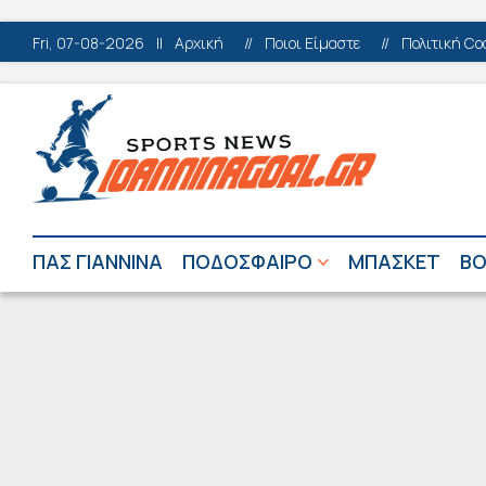
Fri, 07-08-2026
||
Αρχική
//
Ποιοι Είμαστε
//
Πολιτική Co
ΠΑΣ ΓΙΑΝΝΙΝΑ
ΠΟΔΟΣΦΑΙΡΟ
ΜΠΑΣΚΕΤ
ΒΟ