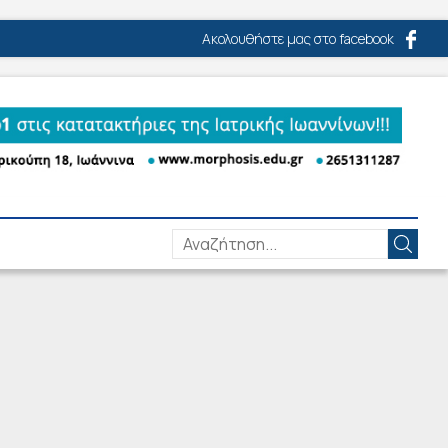
Ακολουθήστε μας στο facebook