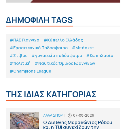
ΔΗΜΟΦΙΛΗ TAGS
#ΠΑΣ Γιάννινα
#Κύπελλο Ελλάδας
#Eρασιτεχνικό Ποδόσφαιρο
#Μπάσκετ
#Στίβος
#γυναικείο ποδόσφαιρο
#Κωπηλασία
#πολιτική
#Ναυτικός Όμιλος Ιωαννίνων
#Champions League
ΤΗΣ ΙΔΙΑΣ ΚΑΤΗΓΟΡΙΑΣ
ΑΛΛΑ ΣΠΟΡ
|
07-08-2026
Ο Διεθνής Μαραθώνιος Ρόδου
και η TUI συνεχίζουν την