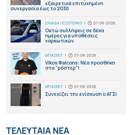
εξαιρετικά επιτυχημένη
συνεργασία έως το 2030
ΕΛΛΑΔΑ / ΕΞΩΤΕΡΙΚΟ
|
07-08-2026
Οκτώ συλλήψεις σε δέκα
ημέρες για υποθέσεις
ναρκωτικών
ΜΠΑΣΚΕΤ
|
07-08-2026
Vikos Φalcons: Νέα προσθήκη
στο "ρόστερ"!
ΜΠΑΣΚΕΤ
|
07-08-2026
Συνεχίζει την ενίσχυση ο ΑΓΣΙ
ΤΕΛΕΥΤΑΙΑ ΝΕΑ