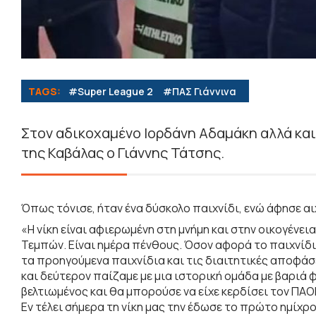
TAGS:
#Super League 2
#ΠΑΣ Γιάννινα
Στον αδικοχαμένο Ιορδάνη Αδαμάκη αλλά και
της Καβάλας ο Γιάννης Τάτσης.
Όπως τόνισε, ήταν ένα δύσκολο παιχνίδι, ενώ άφησε αι
«Η νίκη είναι αφιερωμένη στη μνήμη και στην οικογένει
Τεμπών. Είναι ημέρα πένθους. Όσον αφορά το παιχνίδι,
τα προηγούμενα παιχνίδια και τις διαιτητικές αποφά
και δεύτερον παίζαμε με μια ιστορική ομάδα με βαριά φ
βελτιωμένος και θα μπορούσε να είχε κερδίσει τον ΠΑΟ
Εν τέλει σήμερα τη νίκη μας την έδωσε το πρώτο ημίχρο