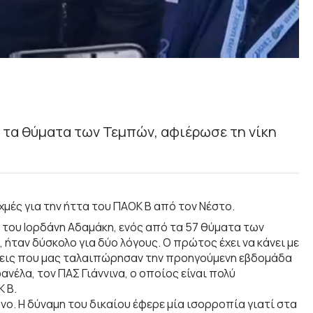
 τα θύματα των Τεμπών, αφιέρωσε τη νίκη
χμές για την ήττα του ΠΑΟΚ Β από τον Νέστο.
α του Ιορδάνη Αδαμάκη, ενός από τα 57 θύματα των
 ήταν δύσκολο για δύο λόγους. Ο πρώτος έχει να κάνει με
σεις που μας ταλαιπώρησαν την προηγούμενη εβδομάδα
ανέλα, τον ΠΑΣ Γιάννινα, ο οποίος είναι πολύ
Κ Β.
νο. Η δύναμη του δικαίου έφερε μία ισορροπία γιατί στα