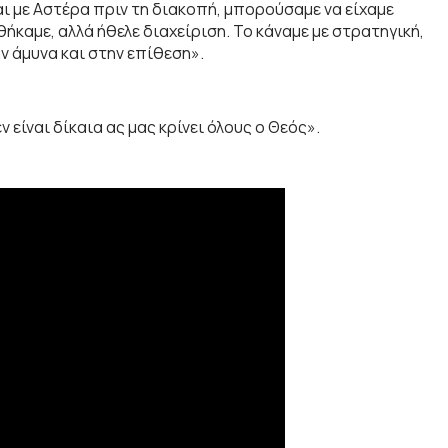
αι με Αστέρα πριν τη διακοπή, μπορούσαμε να είχαμε
ήκαμε, αλλά ήθελε διαχείριση. Το κάναμε με στρατηγική,
ν άμυνα και στην επίθεση».
ν είναι δίκαια ας μας κρίνει όλους ο Θεός».