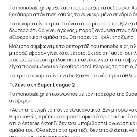
Το monobala.gr έψαξε και παρουσιάζει τα δεδομένα. Α
ξεκάθαρη απάντηση καθώς το συγκεκριμένο σενάριο δεν
Τα σενάρια είναι τρία. Το ένα ότι σε μία τέτοια εξέλιξη
δεύτερο ότι θα γίνει αγώνας μπαράζ ανάμεσα στους δύ
αξιοκρατικά η ομάδα που θα πάρει το… φιλί της ζωής.
Μάλιστα σύμφωνα με το ρεπορτάζ του monobala.gr, η λί
μπαράζ εφόσον γίνει κάτι τέτοιο. Εκτός απ’ αυτό, οι 
που έχουν άμεση εμπλοκή και παλεύουν για την αποφυγ
λίγκα προκειμένου να ξεκαθαριστεί πλήρως το τοπίο,
Το τρίτο σενάριο είναι να διεξαχθεί το νέο πρωτάθλημα 
Τι λένε στη Super League 2
Το monobala.gr επικοινώνησε με τον πρόεδρο της Sup
ανέφερε:
«Αυτή τη στιγμή τα πάντα είναι ανοικτά. Δεν μπορώ να 
θέμα καθώς πρέπει να είμαστε αρκετά προσεκτικοί στι
ότι ο Asteras Aktor Β’ δεν έχει υποβιβαστεί αγωνιστικ
ομάδα του. Όλα είναι στο τραπέζι, δεν αποκλείεται να
ακούσουμε τους νομικούς μας».