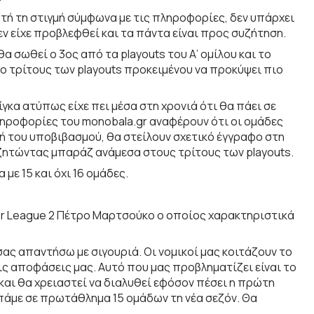
υτή τη στιγμή σύμφωνα με τις πληροφορίες, δεν υπάρχει
 είχε προβλεφθεί και τα πάντα είναι προς συζήτηση.
 θα σωθεί ο 3ος από τα playouts του Α’ ομίλου και το
ο τρίτους των playouts προκειμένου να προκύψει πιο
γκα ατύπως είχε πει μέσα στη χρονιά ότι θα πάει σε
πληροφορίες του monobala.gr αναφέρουν ότι οι ομάδες
ή του υποβιβασμού, θα στείλουν σχετικό έγγραφο στη
 ζητώντας μπαράζ ανάμεσα στους τρίτους των playouts.
με 15 και όχι 16 ομάδες.
er League 2 Πέτρο Μαρτσούκο ο οποίος χαρακτηριστικά
σας απαντήσω με σιγουριά. Οι νομικοί μας κοιτάζουν το
ς αποφάσεις μας. Αυτό που μας προβληματίζει είναι το
ά και θα χρειαστεί να διαλυθεί εφόσον πέσει η πρώτη
 πάμε σε πρωτάθλημα 15 ομάδων τη νέα σεζόν. Θα