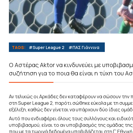
TAGS:
#Super League 2
#ΠΑΣ Γιάννινα
O Αστέρας Aktor να κινδυνεύει με υποβιβασμό
συζήτηση για το ποια θα είναι η τύχη του Ασ
Αν τελικώς οι Αρκάδες δεν καταφέρουν να σώσουν την π
στη Super League 2, παρότι σώθηκε εύκολα με τη συμμετο
εξέλιξη, καθώς δεν γίνεται να υπάρχουν δύο ίδιες ομ
Αυτό που ενδιαφέρει όλους τους συλλόγους και ειδικό
υποβιβασμού, είναι το αν υποβιβασμός της ομάδας της
που με τα τωρινά δεδομένα υποβιβάζεται στη Γ’ Εθνική