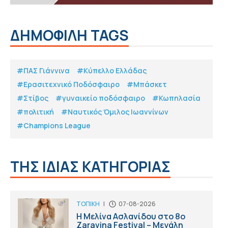
ΔΗΜΟΦΙΛΗ TAGS
#ΠΑΣ Γιάννινα
#Κύπελλο Ελλάδας
#Eρασιτεχνικό Ποδόσφαιρο
#Μπάσκετ
#Στίβος
#γυναικείο ποδόσφαιρο
#Κωπηλασία
#πολιτική
#Ναυτικός Όμιλος Ιωαννίνων
#Champions League
ΤΗΣ ΙΔΙΑΣ ΚΑΤΗΓΟΡΙΑΣ
ΤΟΠΙΚΗ
|
07-08-2026
Η Μελίνα Ασλανίδου στο 8ο
Zaravina Festival – Μεγάλη