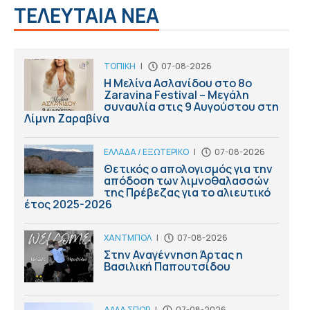
ΤΕΛΕΥΤΑΙΑ ΝΕΑ
ΤΟΠΙΚΗ
|
07-08-2026
Η Μελίνα Ασλανίδου στο 8ο
Zaravina Festival – Μεγάλη
συναυλία στις 9 Αυγούστου στη
Λίμνη Ζαραβίνα
ΕΛΛΑΔΑ / ΕΞΩΤΕΡΙΚΟ
|
07-08-2026
Θετικός ο απολογισμός για την
απόδοση των λιμνοθαλασσών
της Πρέβεζας για το αλιευτικό
έτος 2025-2026
ΧΑΝΤΜΠΟΛ
|
07-08-2026
Στην Αναγέννηση Άρτας η
Βασιλική Παπουτσίδου
ΑΛΛΑ ΣΠΟΡ
|
07-08-2026