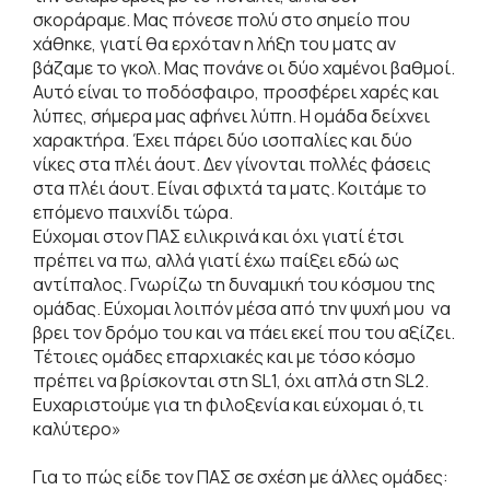
σκοράραμε. Μας πόνεσε πολύ στο σημείο που
χάθηκε, γιατί θα ερχόταν η λήξη του ματς αν
βάζαμε το γκολ. Μας πονάνε οι δύο χαμένοι βαθμοί.
Αυτό είναι το ποδόσφαιρο, προσφέρει χαρές και
λύπες, σήμερα μας αφήνει λύπη. Η ομάδα δείχνει
χαρακτήρα. Έχει πάρει δύο ισοπαλίες και δύο
νίκες στα πλέι άουτ. Δεν γίνονται πολλές φάσεις
στα πλέι άουτ. Είναι σφιχτά τα ματς. Κοιτάμε το
επόμενο παιχνίδι τώρα.
Εύχομαι στον ΠΑΣ ειλικρινά και όχι γιατί έτσι
πρέπει να πω, αλλά γιατί έχω παίξει εδώ ως
αντίπαλος. Γνωρίζω τη δυναμική του κόσμου της
ομάδας. Εύχομαι λοιπόν μέσα από την ψυχή μου να
βρει τον δρόμο του και να πάει εκεί που του αξίζει.
Τέτοιες ομάδες επαρχιακές και με τόσο κόσμο
πρέπει να βρίσκονται στη SL1, όχι απλά στη SL2.
Ευχαριστούμε για τη φιλοξενία και εύχομαι ό,τι
καλύτερο»
Για το πώς είδε τον ΠΑΣ σε σχέση με άλλες ομάδες: