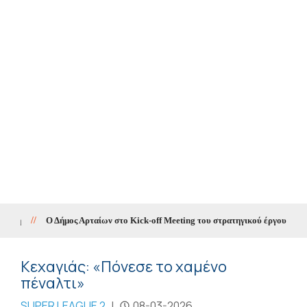
//
Ο Δήμος Αρταίων στο Kick-off Meeting του στρατηγικού έργου «SMAR
Κεχαγιάς: «Πόνεσε το χαμένο
πέναλτι»
SUPER LEAGUE 2
|
08-03-2026