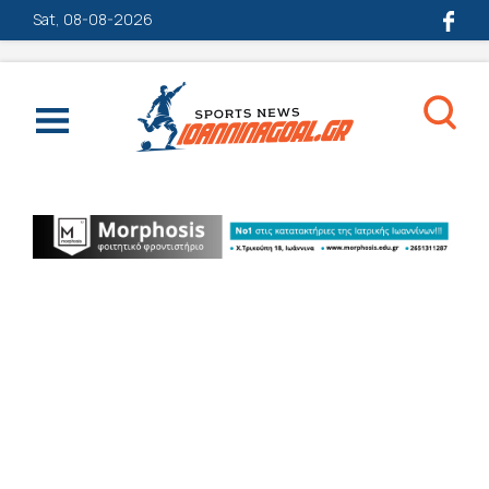
Sat, 08-08-2026