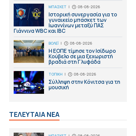
ΜΠΑΣΚΕΤ
|
08-08-2026
Ιστορική συνεργασία για το
γυναικείο μπάσκετ των
Ιωαννίνων μεταξύ ΠΑΣ
Γιάννινα WBC και IBC
ΒΟΛΕΪ
|
08-08-2026
Η ΕΟΠΕ τίμησε τον Ισίδωρο
Κούβελο σε μια ξεχωριστή
βραδιά στη Γλυφάδα
ΤΟΠΙΚΗ
|
08-08-2026
Σύλληψη στην Κόνιτσα για τη
μουσική
ΤΕΛΕΥΤΑΙΑ ΝΕΑ
ΜΠΑΣΚΕΤ
|
08-08-2026