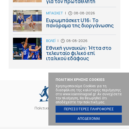
για τον πρωταθλητή
ΜΠΑΣΚΕΤ
|
08-08-2026
Ευρωμπάσκετ U16: Το
πανόραμα της διοργάνωσης
ΒΟΛΕΪ
|
08-08-2026
Εθνική γυναικών: Ήττα στο
τελευταίο φιλικό επί
ιταλικού εδάφους
ΠΟΛΙΤΙΚΗ ΧΡΗΣΗΣ COOKIES
Χρησιμοποιούμε Cookies για τη
διασφάλιση της καλύτερης περιήγησης
στο www.ioanninagoal.gr. Αν συνεχίσετε
την πλοήγηση, θα θεωρηθεί ότι
αποδέχεστε την πολιτική μας.
Πολιτική Cookies
Επικοινωνία
ΠΕΡΙΣΣΟΤΕΡΕΣ ΠΛΗΡΟΦΟΡΙΕΣ
ΑΠΟΔΕΧΟΜΑΙ
SOCIAL MEDIA