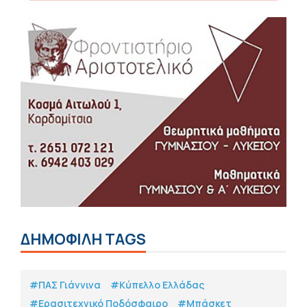
ΔΗΜΟΦΙΛΗ TAGS
#ΠΑΣ Γιάννινα
#Κύπελλο Ελλάδας
#Eρασιτεχνικό Ποδόσφαιρο
#Μπάσκετ