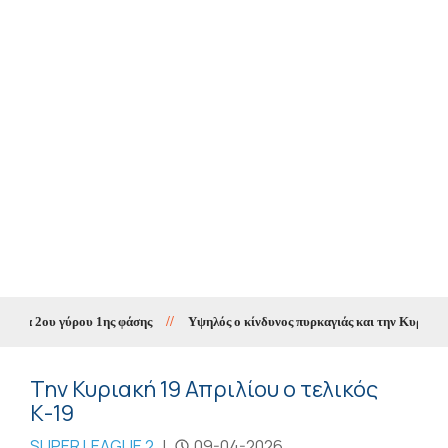
α 2ου γύρου 1ης φάσης
//
Υψηλός ο κίνδυνος πυρκαγιάς και την Κυριακή στ
Την Κυριακή 19 Απριλίου ο τελικός
Κ-19
SUPER LEAGUE 2
|
09-04-2026