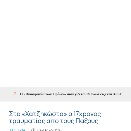
//
Η «Αγιογραφία των Ορέων» συνεχίζεται σε Καλέντζι και Χουλιαράδες
Στο «Χατζηκώστα» ο 17χρονος
τραυματίας από τους Παξούς
ΤΟΠΙΚΗ
|
13-04-2026