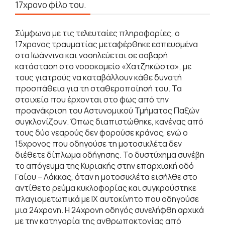
17χρονο φίλο του.
Σύμφωνα με τις τελευταίες πληροφορίες, ο
17χρονος τραυματίας μεταφέρθηκε εσπευσμένα
στα Ιωάννινα και νοσηλεύεται σε σοβαρή
κατάσταση στο νοσοκομείο «Χατζηκώστα», με
τους γιατρούς να καταβάλλουν κάθε δυνατή
προσπάθεια για τη σταθεροποίησή του. Τα
στοιχεία που έρχονται στο φως από την
προανάκριση του Αστυνομικού Τμήματος Παξών
συγκλονίζουν. Όπως διαπιστώθηκε, κανένας από
τους δύο νεαρούς δεν φορούσε κράνος, ενώ ο
15χρονος που οδηγούσε τη μοτοσικλέτα δεν
διέθετε δίπλωμα οδήγησης. Το δυστύχημα συνέβη
το απόγευμα της Κυριακής στην επαρχιακή οδό
Γαίου – Λάκκας, όταν η μοτοσικλέτα εισήλθε στο
αντίθετο ρεύμα κυκλοφορίας και συγκρούστηκε
πλαγιομετωπικά με ΙΧ αυτοκίνητο που οδηγούσε
μια 24χρονη. Η 24χρονη οδηγός συνελήφθη αρχικά
με την κατηγορία της ανθρωποκτονίας από