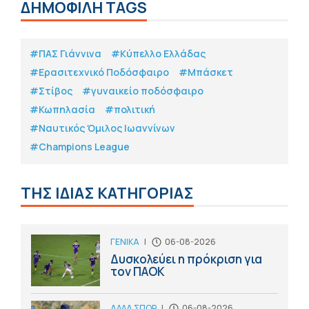
ΔΗΜΟΦΙΛΗ TAGS
#ΠΑΣ Γιάννινα
#Κύπελλο Ελλάδας
#Eρασιτεχνικό Ποδόσφαιρο
#Μπάσκετ
#Στίβος
#γυναικείο ποδόσφαιρο
#Κωπηλασία
#πολιτική
#Ναυτικός Όμιλος Ιωαννίνων
#Champions League
ΤΗΣ ΙΔΙΑΣ ΚΑΤΗΓΟΡΙΑΣ
ΓΕΝΙΚΑ
|
06-08-2026
Δυσκολεύει η πρόκριση για
τον ΠΑΟΚ
ΑΛΛΑ ΣΠΟΡ
|
06-08-2026