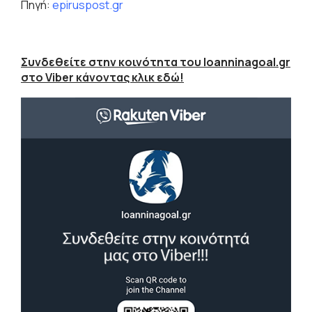
Πηγή:
epiruspost.gr
Συνδεθείτε στην κοινότητα του Ioanninagoal.gr
στο Viber κάνοντας κλικ εδώ!