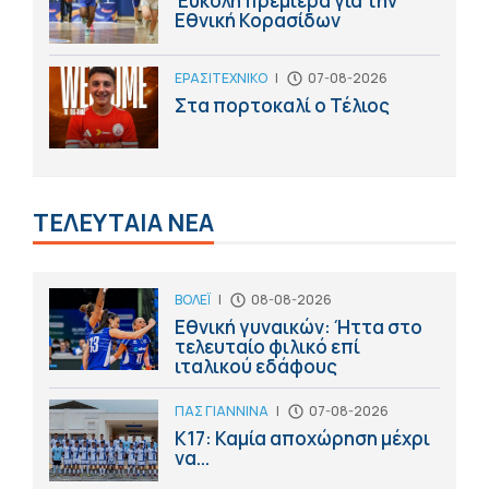
Έύκολη πρεμιέρα για την
Εθνική Κορασίδων
ΕΡΑΣΙΤΕΧΝΙΚΟ
|
07-08-2026
Στα πορτοκαλί ο Τέλιος
ΤΕΛΕΥΤΑΙΑ ΝΕΑ
ΒΟΛΕΪ
|
08-08-2026
Εθνική γυναικών: Ήττα στο
τελευταίο φιλικό επί
ιταλικού εδάφους
ΠΑΣ ΓΙΑΝΝΙΝΑ
|
07-08-2026
Κ17: Καμία αποχώρηση μέχρι
να...