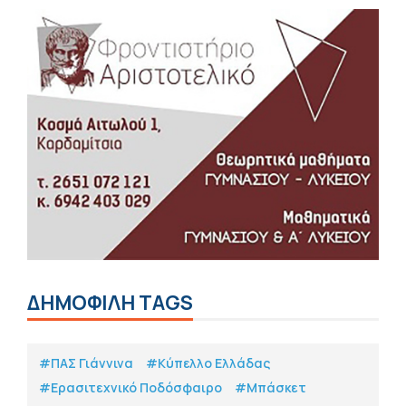
ΔΗΜΟΦΙΛΗ TAGS
#ΠΑΣ Γιάννινα
#Κύπελλο Ελλάδας
#Eρασιτεχνικό Ποδόσφαιρο
#Μπάσκετ