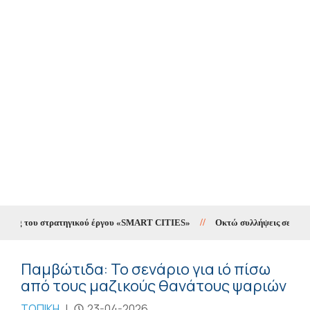
ting του στρατηγικού έργου «SMART CITIES»
//
Οκτώ συλλήψεις σε δέκα ημ
Παμβώτιδα: Το σενάριο για ιό πίσω
από τους μαζικούς θανάτους ψαριών
ΤΟΠΙΚΗ
|
23-04-2026