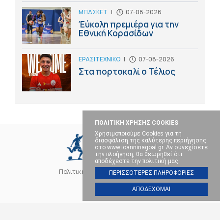
ΜΠΑΣΚΕΤ
|
07-08-2026
Έύκολη πρεμιέρα για την
Εθνική Κορασίδων
ΕΡΑΣΙΤΕΧΝΙΚΟ
|
07-08-2026
Στα πορτοκαλί ο Τέλιος
ΠΟΛΙΤΙΚΗ ΧΡΗΣΗΣ COOKIES
Χρησιμοποιούμε Cookies για τη
διασφάλιση της καλύτερης περιήγησης
στο www.ioanninagoal.gr. Αν συνεχίσετε
την πλοήγηση, θα θεωρηθεί ότι
αποδέχεστε την πολιτική μας.
Πολιτική Cookies
Επικοινωνία
ΠΕΡΙΣΣΟΤΕΡΕΣ ΠΛΗΡΟΦΟΡΙΕΣ
ΑΠΟΔΕΧΟΜΑΙ
SOCIAL MEDIA