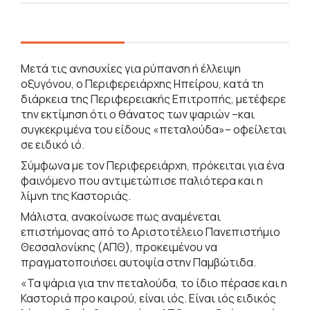
Μετά τις ανησυχίες για ρύπανση ή έλλειψη
οξυγόνου, ο Περιφερειάρχης Ηπείρου, κατά τη
διάρκεια της Περιφερειακής Επιτροπής, μετέφερε
την εκτίμηση ότι ο θάνατος των ψαριών –και
συγκεκριμένα του είδους «πεταλούδα»– οφείλεται
σε ειδικό ιό.
Σύμφωνα με τον Περιφερειάρχη, πρόκειται για ένα
φαινόμενο που αντιμετώπισε παλιότερα και η
λίμνη της Καστοριάς.
Μάλιστα, ανακοίνωσε πως αναμένεται
επιστήμονας από το Αριστοτέλειο Πανεπιστήμιο
Θεσσαλονίκης (ΑΠΘ), προκειμένου να
πραγματοποιήσει αυτοψία στην Παμβώτιδα.
«Τα ψάρια για την πεταλούδα, το ίδιο πέρασε και η
Καστοριά προ καιρού, είναι ιός. Είναι ιός ειδικός