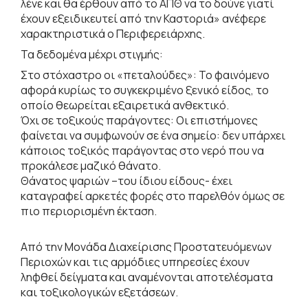
λένε και θα έρθουν από το ΑΠΘ να το δούνε γιατί
έχουν εξειδικευτεί από την Καστοριά» ανέφερε
χαρακτηριστικά ο Περιφερειάρχης.
Τα δεδομένα μέχρι στιγμής:
Στο στόχαστρο οι «πεταλούδες»: Το φαινόμενο
αφορά κυρίως το συγκεκριμένο ξενικό είδος, το
οποίο θεωρείται εξαιρετικά ανθεκτικό.
Όχι σε τοξικούς παράγοντες: Οι επιστήμονες
φαίνεται να συμφωνούν σε ένα σημείο: δεν υπάρχει
κάποιος τοξικός παράγοντας στο νερό που να
προκάλεσε μαζικό θάνατο.
Θάνατος ψαριών –του ίδιου είδους- έχει
καταγραφεί αρκετές φορές στο παρελθόν όμως σε
πιο περιορισμένη έκταση.
Από την Μονάδα Διαχείρισης Προστατευόμενων
Περιοχών και τις αρμόδιες υπηρεσίες έχουν
ληφθεί δείγματα και αναμένονται αποτελέσματα
και τοξικολογικών εξετάσεων.