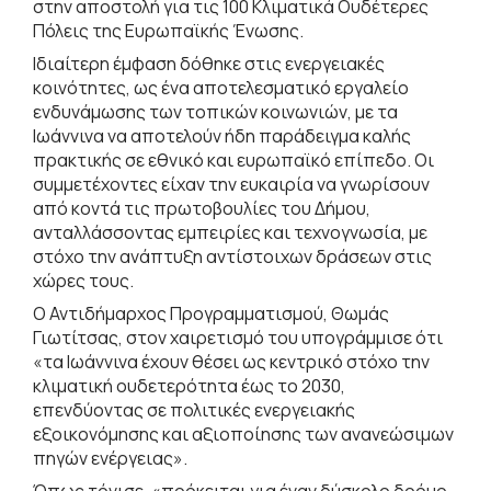
στην αποστολή για τις 100 Κλιματικά Ουδέτερες
Πόλεις της Ευρωπαϊκής Ένωσης.
Ιδιαίτερη έμφαση δόθηκε στις ενεργειακές
κοινότητες, ως ένα αποτελεσματικό εργαλείο
ενδυνάμωσης των τοπικών κοινωνιών, με τα
Ιωάννινα να αποτελούν ήδη παράδειγμα καλής
πρακτικής σε εθνικό και ευρωπαϊκό επίπεδο. Οι
συμμετέχοντες είχαν την ευκαιρία να γνωρίσουν
από κοντά τις πρωτοβουλίες του Δήμου,
ανταλλάσσοντας εμπειρίες και τεχνογνωσία, με
στόχο την ανάπτυξη αντίστοιχων δράσεων στις
χώρες τους.
Ο Αντιδήμαρχος Προγραμματισμού, Θωμάς
Γιωτίτσας, στον χαιρετισμό του υπογράμμισε ότι
«τα Ιωάννινα έχουν θέσει ως κεντρικό στόχο την
κλιματική ουδετερότητα έως το 2030,
επενδύοντας σε πολιτικές ενεργειακής
εξοικονόμησης και αξιοποίησης των ανανεώσιμων
πηγών ενέργειας».
Όπως τόνισε, «πρόκειται για έναν δύσκολο δρόμο,