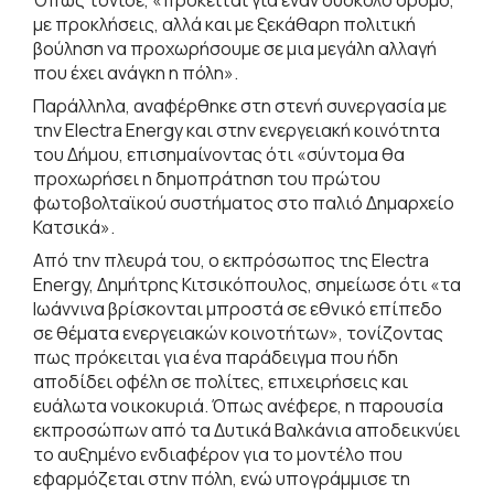
με προκλήσεις, αλλά και με ξεκάθαρη πολιτική
βούληση να προχωρήσουμε σε μια μεγάλη αλλαγή
που έχει ανάγκη η πόλη».
Παράλληλα, αναφέρθηκε στη στενή συνεργασία με
την Electra Energy και στην ενεργειακή κοινότητα
του Δήμου, επισημαίνοντας ότι «σύντομα θα
προχωρήσει η δημοπράτηση του πρώτου
φωτοβολταϊκού συστήματος στο παλιό Δημαρχείο
Κατσικά».
Από την πλευρά του, ο εκπρόσωπος της Electra
Energy, Δημήτρης Κιτσικόπουλος, σημείωσε ότι «τα
Ιωάννινα βρίσκονται μπροστά σε εθνικό επίπεδο
σε θέματα ενεργειακών κοινοτήτων», τονίζοντας
πως πρόκειται για ένα παράδειγμα που ήδη
αποδίδει οφέλη σε πολίτες, επιχειρήσεις και
ευάλωτα νοικοκυριά. Όπως ανέφερε, η παρουσία
εκπροσώπων από τα Δυτικά Βαλκάνια αποδεικνύει
το αυξημένο ενδιαφέρον για το μοντέλο που
εφαρμόζεται στην πόλη, ενώ υπογράμμισε τη