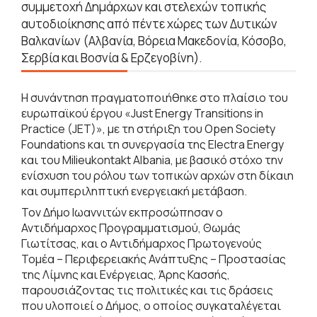
συμμετοχή Δημάρχων και στελεχών τοπικής
αυτοδιοίκησης από πέντε χώρες των Δυτικών
Βαλκανίων (Αλβανία, Βόρεια Μακεδονία, Κόσοβο,
Σερβία και Βοσνία & Ερζεγοβίνη).
Η συνάντηση πραγματοποιήθηκε στο πλαίσιο του
ευρωπαϊκού έργου «Just Energy Transitions in
Practice (JET)», με τη στήριξη του Open Society
Foundations και τη συνεργασία της Electra Energy
και του Milieukontakt Albania, με βασικό στόχο την
ενίσχυση του ρόλου των τοπικών αρχών στη δίκαιη
και συμπεριληπτική ενεργειακή μετάβαση.
Τον Δήμο Ιωαννιτών εκπροσώπησαν ο
Αντιδήμαρχος Προγραμματισμού, Θωμάς
Γιωτίτσας, και ο Αντιδήμαρχος Πρωτογενούς
Τομέα – Περιφερειακής Ανάπτυξης – Προστασίας
της Λίμνης και Ενέργειας, Άρης Κασσής,
παρουσιάζοντας τις πολιτικές και τις δράσεις
που υλοποιεί ο Δήμος, ο οποίος συγκαταλέγεται