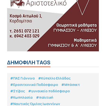
ΔΗΜΟΦΙΛΗ TAGS
#ΠΑΣ Γιάννινα
#Κύπελλο Ελλάδας
#Eρασιτεχνικό Ποδόσφαιρο
#Μπάσκετ
#Στίβος
#γυναικείο ποδόσφαιρο
#Κωπηλασία
#πολιτική
#Ναυτικός Όμιλος Ιωαννίνων