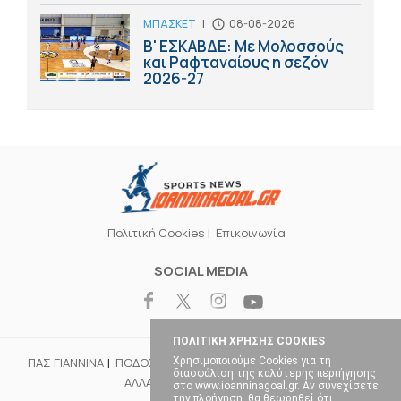
ΜΠΑΣΚΕΤ
|
08-08-2026
Β' ΕΣΚΑΒΔΕ: Με Μολοσσούς
και Ραφταναίους η σεζόν
2026-27
Πολιτική Cookies
Επικοινωνία
SOCIAL MEDIA
ΠΟΛΙΤΙΚΗ ΧΡΗΣΗΣ COOKIES
Χρησιμοποιούμε Cookies για τη
ΠΑΣ ΓΙΑΝΝΙΝΑ
ΠΟΔΟΣΦΑΙΡΟ
ΜΠΑΣΚΕΤ
ΒΟΛΕΪ
ΧΑΝΤΜΠΟΛ
διασφάλιση της καλύτερης περιήγησης
ΑΛΛΑ ΣΠΟΡ
ΕΠΙΚΑΙΡΟΤΗΤΑ
στο www.ioanninagoal.gr. Αν συνεχίσετε
την πλοήγηση, θα θεωρηθεί ότι