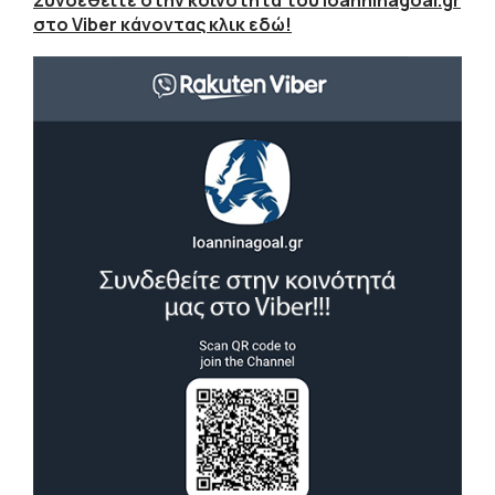
στο Viber κάνοντας κλικ εδώ!