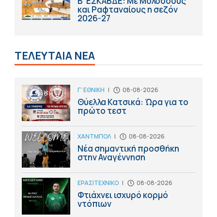
Β' ΕΣΚΑΒΔΕ: Με Μολοσσούς
και Ραφταναίους η σεζόν
2026-27
ΤΕΛΕΥΤΑΙΑ ΝΕΑ
Γ' ΕΘΝΙΚΗ
|
08-08-2026
Θύελλα Κατσικά: Ώρα για το
πρώτο τεστ
ΧΑΝΤΜΠΟΛ
|
08-08-2026
Νέα σημαντική προσθήκη
στην Αναγέννηση
ΕΡΑΣΙΤΕΧΝΙΚΟ
|
08-08-2026
Φτιάχνει ισχυρό κορμό
ντόπιων