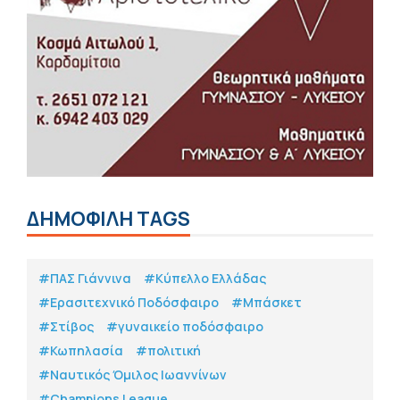
ΔΗΜΟΦΙΛΗ TAGS
#ΠΑΣ Γιάννινα
#Κύπελλο Ελλάδας
#Eρασιτεχνικό Ποδόσφαιρο
#Μπάσκετ
#Στίβος
#γυναικείο ποδόσφαιρο
#Κωπηλασία
#πολιτική
#Ναυτικός Όμιλος Ιωαννίνων
#Champions League