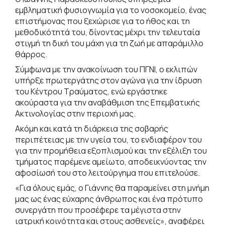
εμβληματική φυσιογνωμία για το νοσοκομείο, ένας
επιστήμονας που ξεχώρισε για το ήθος και τη
μεθοδικότητά του, δίνοντας μέχρι την τελευταία
στιγμή τη δική του μάχη για τη ζωή με απαράμιλλο
θάρρος.
Σύμφωνα με την ανακοίνωση του ΠΓΝΙ, ο εκλιπών
υπήρξε πρωτεργάτης στον αγώνα για την ίδρυση
του Κέντρου Τραύματος, ενώ εργάστηκε
ακούραστα για την αναβάθμιση της Επεμβατικής
Ακτινολογίας στην περιοχή μας.
Ακόμη και κατά τη διάρκεια της σοβαρής
περιπέτειας με την υγεία του, το ενδιαφέρον του
για την προμήθεια εξοπλισμού και την εξέλιξη του
τμήματος παρέμενε αμείωτο, αποδεικνύοντας την
αφοσίωσή του στο λειτούργημα που επιτελούσε.
«Για όλους εμάς, ο Γιάννης θα παραμείνει στη μνήμη
μας ως ένας εύχαρης άνθρωπος και ένα πρότυπο
συνεργάτη που προσέφερε τα μέγιστα στην
ιατρική κοινότητα και στους ασθενείς», αναφέρει