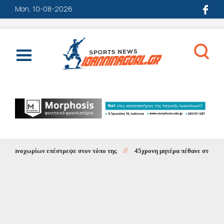
Mon, 10-08-2026
σανοχωρίων επέστρεψε στον τόπο της
//
45χρονη μητέρα πέθανε στο Νοσοκο