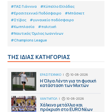
#ΠΑΣ Γιάννινα
#Κύπελλο Ελλάδας
#Eρασιτεχνικό Ποδόσφαιρο
#Μπάσκετ
#Στίβος
#γυναικείο ποδόσφαιρο
#Κωπηλασία
#πολιτική
#Ναυτικός Όμιλος Ιωαννίνων
#Champions League
ΤΗΣ ΙΔΙΑΣ ΚΑΤΗΓΟΡΙΑΣ
ΕΡΑΣΙΤΕΧΝΙΚΟ
|
10-08-2026
Η Όλγα Λέντη για τη φυσική
κατάσταση των Μικτών
ΧΑΝΤΜΠΟΛ
|
10-08-2026
Χάλκινο μετάλλιο και
πρόκριση στο ΕURO Nέων