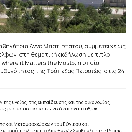
Καθηγήτρια Άννα Μπατιστάτου, συμμετείχε ως
ελφών, στη θεματική εκδήλωση με τίτλο
where it Matters the Most», η οποία
υθυνότητας της Τράπεζας Πειραιώς, στις 24
της υγείας, της εκπαίδευσης και της οικονομίας,
ις με ουσιαστικό κοινωνικό και αναπτυξιακό
ής και Μεταμοσχεύσεων του Εθνικού και
 Σωτηρόπουλος και ο Διευθύνων Σύμβουλος της Prisma