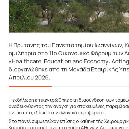
Η Πρύτανης του Πανεπιστημίου Ιωαννίνων, 
ομιλήτρια στο 11ο Οικονομικό Φόρουμ των Δ
«Healthcare, Education and Economy: Acting 
διοργανώθηκε από τη Μονάδα Εταιρικής Υπε
Απριλίου 2026.
Η εκδήλωση επικεντρώθηκε στη διασύνδεση των τομέων 
αναδεικνύοντας την ανάγκη για στοχευμένες παρεμβάσε
αντίκτυπο, ιδίως στην ελληνική περιφέρεια.
Στο πάνελ συμμετείχαν επίσης ο Καθηγητής Χειρουργικ
Καποδιστριακού Πανεπιστημίου Αθηνών, Δρ. Γεώργιος