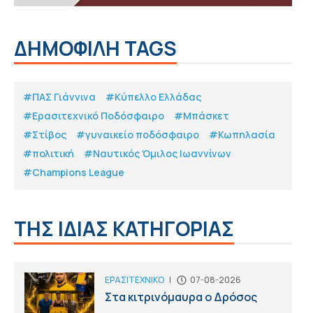
ΔΗΜΟΦΙΛΗ TAGS
#ΠΑΣ Γιάννινα
#Κύπελλο Ελλάδας
#Eρασιτεχνικό Ποδόσφαιρο
#Μπάσκετ
#Στίβος
#γυναικείο ποδόσφαιρο
#Κωπηλασία
#πολιτική
#Ναυτικός Όμιλος Ιωαννίνων
#Champions League
ΤΗΣ ΙΔΙΑΣ ΚΑΤΗΓΟΡΙΑΣ
ΕΡΑΣΙΤΕΧΝΙΚΟ
|
07-08-2026
Στα κιτρινόμαυρα ο Δρόσος