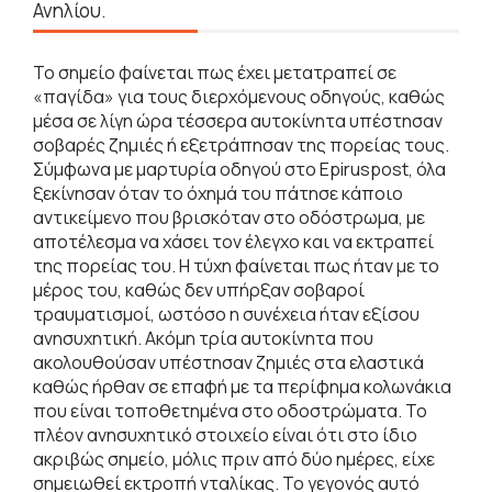
Ανηλίου.
Το σημείο φαίνεται πως έχει μετατραπεί σε
«παγίδα» για τους διερχόμενους οδηγούς, καθώς
μέσα σε λίγη ώρα τέσσερα αυτοκίνητα υπέστησαν
σοβαρές ζημιές ή εξετράπησαν της πορείας τους.
Σύμφωνα με μαρτυρία οδηγού στο Epiruspost, όλα
ξεκίνησαν όταν το όχημά του πάτησε κάποιο
αντικείμενο που βρισκόταν στο οδόστρωμα, με
αποτέλεσμα να χάσει τον έλεγχο και να εκτραπεί
της πορείας του. Η τύχη φαίνεται πως ήταν με το
μέρος του, καθώς δεν υπήρξαν σοβαροί
τραυματισμοί, ωστόσο η συνέχεια ήταν εξίσου
ανησυχητική. Ακόμη τρία αυτοκίνητα που
ακολουθούσαν υπέστησαν ζημιές στα ελαστικά
καθώς ήρθαν σε επαφή με τα περίφημα κολωνάκια
που είναι τοποθετημένα στο οδοστρώματα. Το
πλέον ανησυχητικό στοιχείο είναι ότι στο ίδιο
ακριβώς σημείο, μόλις πριν από δύο ημέρες, είχε
σημειωθεί εκτροπή νταλίκας. Το γεγονός αυτό