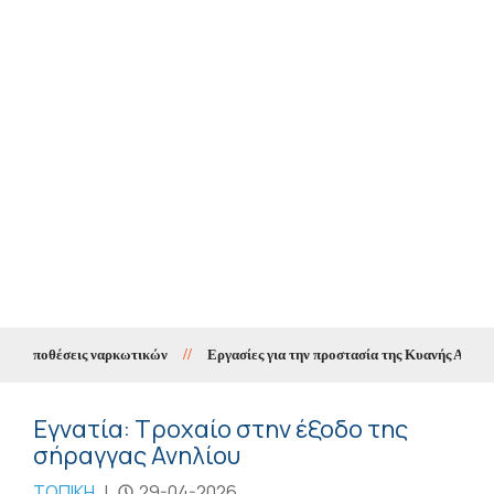
α υποθέσεις ναρκωτικών
//
Εργασίες για την προστασία της Κυανής Ακτής μέσ
Εγνατία: Τροχαίο στην έξοδο της
σήραγγας Ανηλίου
ΤΟΠΙΚΗ
|
29-04-2026