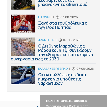
Σκοράρει και στον
μηχανοκίνητο αθλητισμό
Γ' ΕΘΝΙΚΗ
|
07-08-2026
Ξανά στα ερυθρόλευκα ο
Άγγελος Παππάς
ΑΛΛΑ ΣΠΟΡ
|
07-08-2026
Ο Διεθνής Μαραθώνιος
Ρόδου και η TUI συνεχίζουν
την εξαιρετικά επιτυχημένη
συνεργασία έως το 2030
ΕΛΛΑΔΑ / ΕΞΩΤΕΡΙΚΟ
|
07-08-2026
Οκτώ συλλήψεις σε δέκα
ημέρες για υποθέσεις
ναρκωτικών
ΠΟΛΙΤΙΚΗ ΧΡΗΣΗΣ COOKIES
Χρησιμοποιούμε Cookies για τη