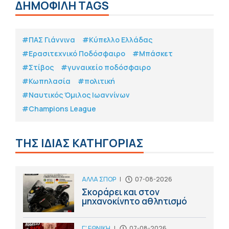
ΔΗΜΟΦΙΛΗ TAGS
#ΠΑΣ Γιάννινα
#Κύπελλο Ελλάδας
#Eρασιτεχνικό Ποδόσφαιρο
#Μπάσκετ
#Στίβος
#γυναικείο ποδόσφαιρο
#Κωπηλασία
#πολιτική
#Ναυτικός Όμιλος Ιωαννίνων
#Champions League
ΤΗΣ ΙΔΙΑΣ ΚΑΤΗΓΟΡΙΑΣ
ΑΛΛΑ ΣΠΟΡ
|
07-08-2026
Σκοράρει και στον
μηχανοκίνητο αθλητισμό
Γ' ΕΘΝΙΚΗ
|
07-08-2026