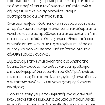
προσωπικού προς ωφελούμενους υπερκαλύπτει
τα όσα προβλέπει η ισχύουσα νομοθεσία, ενώ ο
Δήμος επιδιώκει να προσεγγίσει ακόμη
αυστηρότερα διεθνή πρότυπα.
Ιδιαίτερη έμφαση δόθηκε στο γεγονός ότι δεν έχει
υπάρξει καμία επίσημη ή ανεπίσημη αναφορά από
γονείς σχετικά με προβλήματα στη μετακίνηση ή τη
σίτιση των παιδιών. Όπως σημειώθηκε, υπάρχει
συνεχής επικοινωνία με τις οικογένειες, τόσο σε
συλλογικό όσο και σε ατομικό επίπεδο, για την
κάλυψη ειδικών αναγκών.
Σύμφωνα με την ενημέρωση της διοίκησης της
δομής, δεν έχει διαπιστωθεί κανένα πρόβλημα
στην καθημερινή λειτουργία του ΚΔΑΠμεΑ, ενώ σε
περιπτώσεις διακοπής λειτουργίας (λόγω αδειών
ή έκτακτων συνθηκών) οι γονείς ενημερώνονται
εγκαίρως.
Η δομή λειτουργεί με τον υφιστάμενο εξοπλισμό,
ενώ βρίσκεται σε εξέλιξη διαδικασία προμήθειας
νέου εξοπλισμού που θα αναβαθμίσει περαιτέρω