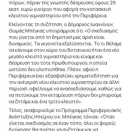
πόρων, πέραν της γνωστής δέσμευσης ύψους 29
εκατ. ευρώ για έργο που αφορά την κατασκευή
κλειστού γυμναστηρίου από την Περιφέρεια.
Κλείνοντας τη συζήτηση, ο Δήμαρχος Ιωαννίνων,
Θωμάς Μπέγκας υπογράμμισε ότι «Ο σχεδιασμός
που γίνεται από τη δημοτική μας αρχή είναι
δυναμικός. Τα γεγονότα εξελίσσονται. Το τι θέλαμε
να κάνουμε στον χώρο του Βοτανικού ήταν ένα νέο
μεγάλο κλειστό γυμναστήριο και είχαμε και
δέσμευση του τότε πρωθυπουργού, η οποία
ωστόσο δεν υλοποιήθηκε. Πλέον, αφού η
Περιφέρεια έχει εξασφαλίσει χρηματοδότηση για
την ανέγερση νέου κλειστού γυμναστηρίου σε άλλη
περιοχή, οφείλουμε να ανασχεδιάσουμε, καθώς για
να πετύχουμε την εκταμίευση πόρων δεν μπορούμε
να ζητάμε και ένα τρίτο κλειστό».
Τέλος, αναφορικά με το Πρόγραμμα Περιφερειακής
Ανάπτυξης Ηπείρου ο κ. Μπέγκας τόνισε: «Όταν
γίνεται σχεδιασμός σε έναν τόπο, όλοι οι φορείς
διοίκησης θα πρέπει να συζητάμε και να