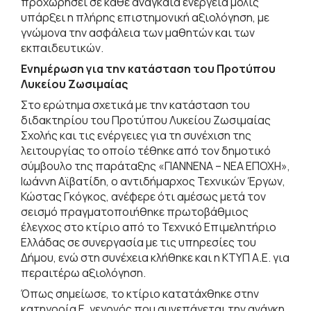
προχωρήσει σε κάθε αναγκαία ενέργεια μόλις
υπάρξει η πλήρης επιστημονική αξιολόγηση, με
γνώμονα την ασφάλεια των μαθητών και των
εκπαιδευτικών.
Ενημέρωση για την κατάσταση του Προτύπου
Λυκείου Ζωσιμαίας
Στο ερώτημα σχετικά με την κατάσταση του
διδακτηρίου του Προτύπου Λυκείου Ζωσιμαίας
Σχολής και τις ενέργειες για τη συνέχιση της
λειτουργίας το οποίο τέθηκε από τον δημοτικό
σύμβουλο της παράταξης «ΓΙΑΝΝΕΝΑ – ΝΕΑ ΕΠΟΧΗ»,
Ιωάννη Αϊβατίδη, ο αντιδήμαρχος Τεχνικών Έργων,
Κώστας Γκόγκος, ανέφερε ότι αμέσως μετά τον
σεισμό πραγματοποιήθηκε πρωτοβάθμιος
έλεγχος στο κτίριο από το Τεχνικό Επιμελητήριο
Ελλάδας σε συνεργασία με τις υπηρεσίες του
Δήμου, ενώ στη συνέχεια κλήθηκε και η ΚΤΥΠ Α.Ε. για
περαιτέρω αξιολόγηση.
Όπως σημείωσε, το κτίριο κατατάχθηκε στην
κατηγορία Ε, γεγονός που συνεπάγεται την ανάγκη