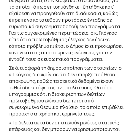
συγκροτήματα, στην Κιάφα και στο 3ο Λύκειο, για
τα οποία –όπως επισημάνθηκε– ζητήθηκε κατ’
εξαίρεση να προηγηθούν στη διαδικασία, καθώς
έπρεπε να κατατεθούν προτάσεις ένταξης σε
ευρωπαϊκά συγχρηματοδοτούμενα προγράμματα.
Για τις συγκεκριμένες περιπτώσεις, ο κ. Γκόγκος
είπε ότι ο πρωτοβάθμιος έλεγχος δεν έδειξε
κάποιο πρόβλημα κι έτσι ο Δήμος έχει προχωρήσει
κανονικά στις απαιτούμενες ενέργειες για την
ένταξή τους σε ευρωπαϊκά προγράμματα.
Σε ό,τι αφορά τη δημοσιοποίηση των στοιχείων, ο
κ. Γκόγκος διευκρίνισε ότι δεν υπήρξε πρόθεση
απόκρυψης, καθώς τα σχετικά δεδομένα έχουν
τεθεί ήδη υπόψη της αντιπολίτευσης. Ωστόσο,
υπογράμμισε ότι η διαχείριση των δελτίων
πρωτοβάθμιου ελέγχου διέπεται από
συγκεκριμένο θεσμικό πλαίσιο, το οποίο επιβάλλει
προσοχή στη χρήση και ερμηνεία τους.
«Τα δελτία αυτά δεν αποτελούν μελέτες στατικής
επάρκειας και δεν μπορούν να χρησιμοποιούνται