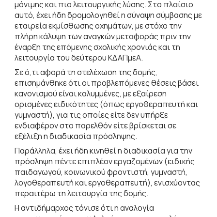
μόνιμης και πιο λειτουργικής λύσης. Στο πλαίσιο
αυτό, έχει ήδη δρομολογηθεί η σύναψη σύμβασης με
εταιρεία εκμίσθωσης οχημάτων, με στόχο την
πλήρη κάλυψη των αναγκών μεταφοράς πριν την
έναρξη της επόμενης σχολικής χρονιάς και τη
λειτουργία του δεύτερου ΚΔΑΠμεΑ.
Σε ό,τι αφορά τη στελέχωση της δομής,
επισημάνθηκε ότι οι προβλεπόμενες θέσεις βάσει
κανονισμού είναι καλυμμένες, με εξαίρεση
ορισμένες ειδικότητες (όπως εργοθεραπευτή και
γυμναστή), για τις οποίες είτε δεν υπήρξε
ενδιαφέρον στο παρελθόν είτε βρίσκεται σε
εξέλιξη η διαδικασία πρόσληψης.
Παράλληλα, έχει ήδη κινηθεί η διαδικασία για την
πρόσληψη πέντε επιπλέον εργαζομένων (ειδικής
παιδαγωγού, κοινωνικού φροντιστή, γυμναστή,
λογοθεραπευτή και εργοθεραπευτή), ενισχύοντας
περαιτέρω τη λειτουργία της δομής.
Η αντιδήμαρχος τόνισε ότι η αναλογία