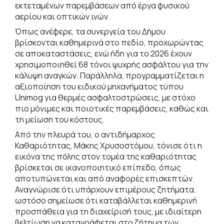
εκτεταμένων παρεμβάσεων από έργα φυσικού
αερίου και οπτικών ινών.
Όπως ανέφερε, τα συνεργεία του Δήμου
βρίσκονται καθημερινά στο πεδίο, προχωρώντας
σε αποκαταστάσεις, ενώ ήδη για το 2026 έχουν
χρησιμοποιηθεί 68 τόνοι ψυχρής ασφάλτου για την
κάλυψη αναγκών. Παράλληλα, προγραμματίζεται η
αξιοποίηση του ειδικού μηχανήματος τύπου
Unimog για θερμές ασφαλτοστρώσεις, με στόχο
πιο μόνιμες και ποιοτικές παρεμβάσεις, καθώς και
τη μείωση του κόστους.
Από την πλευρά του, ο αντιδήμαρχος
Καθαριότητας, Μάκης Χρυσοστόμου, τόνισε ότι η
εικόνα της πόλης στον τομέα της καθαριότητας
βρίσκεται σε ικανοποιητικό επίπεδο, όπως
αποτυπώνεται και από αναφορές επισκεπτών.
Αναγνώρισε ότι υπάρχουν επιμέρους ζητήματα,
ωστόσο σημείωσε ότι καταβάλλεται καθημερινή
προσπάθεια για τη διαχείρισή τους, με ιδιαίτερη
βελτίωση να καταγράφεται στο ζήτημα των