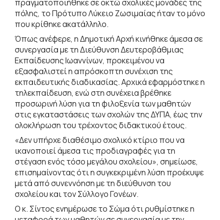
πραγματοποιήθηκε σε οκτώ σχολικές μονάδες της
πόλης, το Πρότυπο Λύκειο Ζωσιμαίας ήταν το μόνο
που κρίθηκε ακατάλληλο.
Όπως ανέφερε, η Δημοτική Αρχή κινήθηκε άμεσα σε
συνεργασία με τη Διεύθυνση Δευτεροβάθμιας
Εκπαίδευσης Ιωαννίνων, προκειμένου να
εξασφαλιστεί η απρόσκοπτη συνέχιση της
εκπαιδευτικής διαδικασίας. Αρχικά εφαρμόστηκε η
τηλεκπαίδευση, ενώ στη συνέχεια βρέθηκε
προσωρινή λύση για τη φιλοξενία των μαθητών
στις εγκαταστάσεις των σχολών της ΔΥΠΑ, έως την
ολοκλήρωση του τρέχοντος διδακτικού έτους.
«Δεν υπήρχε διαθέσιμο σχολικό κτίριο που να
ικανοποιεί άμεσα τις προδιαγραφές για τη
στέγαση ενός τόσο μεγάλου σχολείου», σημείωσε,
επισημαίνοντας ότι η συγκεκριμένη λύση προέκυψε
μετά από συνεννόηση με τη διεύθυνση του
σχολείου και τον Σύλλογο Γονέων.
Ο κ. Σίντος ενημέρωσε το Σώμα ότι ρυθμίστηκε η
μεταφορά των μαθητών σε συνεργασία με την