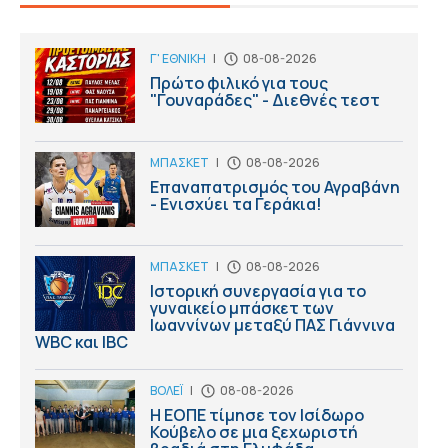
Γ' ΕΘΝΙΚΗ
|
08-08-2026
Πρώτο φιλικό για τους
"Γουναράδες" - Διεθνές τεστ
ΜΠΑΣΚΕΤ
|
08-08-2026
Επαναπατρισμός του Αγραβάνη
- Ενισχύει τα Γεράκια!
ΜΠΑΣΚΕΤ
|
08-08-2026
Ιστορική συνεργασία για το
γυναικείο μπάσκετ των
Ιωαννίνων μεταξύ ΠΑΣ Γιάννινα
WBC και IBC
ΒΟΛΕΪ
|
08-08-2026
Η ΕΟΠΕ τίμησε τον Ισίδωρο
Κούβελο σε μια ξεχωριστή