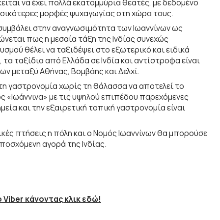
κειται να έχει πολλά εκατομμύρια θεατές, με δεδομένο
βασικότερες μορφές ψυχαγωγίας στη χώρα τους.
α συμβάλει στην αναγνωσιμότητα των Ιωαννίνων ως
νεται πως η μεσαία τάξη της Ινδίας συνεχώς
υσμού θέλει να ταξιδέψει στο εξωτερικό και ειδικά
 τα ταξίδια από Ελλάδα σε Ινδία και αντίστροφα είναι
ν μεταξύ Αθήνας, Βομβάης και Δελχί.
ι τη γαστρονομία χωρίς τη θάλασσα να αποτελεί το
ς «Ιωάννινα» με τις υψηλού επιπέδου παρεχόμενες
μεία και την εξαιρετική τοπική γαστρονομία είναι
ρικές πτήσεις η πόλη και ο Νομός Ιωαννίνων θα μπορούσε
οσχόμενη αγορά της Ινδίας.
 Viber κάνοντας κλικ εδώ!