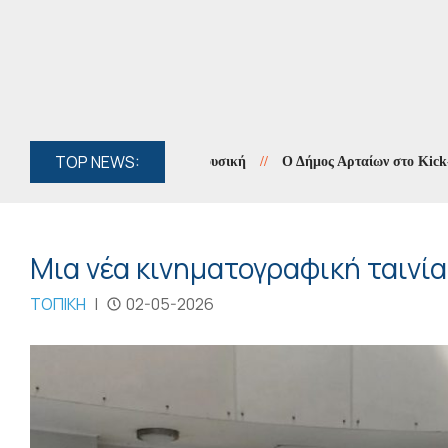
TOP NEWS:
ηψη στην Κόνιτσα για τη μουσική
//
Ο Δήμος Αρταίων στο Kick-off 
Μια νέα κινηματογραφική ταινία
ΤΟΠΙΚΗ
|
02-05-2026