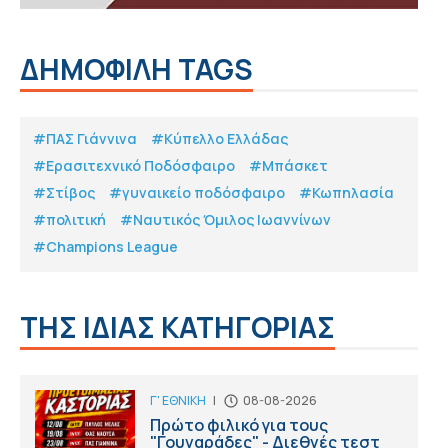
ΔΗΜΟΦΙΛΗ TAGS
#ΠΑΣ Γιάννινα
#Κύπελλο Ελλάδας
#Eρασιτεχνικό Ποδόσφαιρο
#Μπάσκετ
#Στίβος
#γυναικείο ποδόσφαιρο
#Κωπηλασία
#πολιτική
#Ναυτικός Όμιλος Ιωαννίνων
#Champions League
ΤΗΣ ΙΔΙΑΣ ΚΑΤΗΓΟΡΙΑΣ
Γ' ΕΘΝΙΚΗ
|
08-08-2026
Πρώτο φιλικό για τους
"Γουναράδες" - Διεθνές τεστ