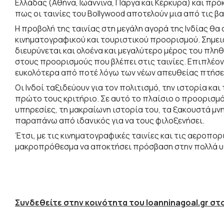
Ελλάδας (Αθήνα, Ιωάννινα, Πάργα και Κέρκυρα) και πρό
πως οι ταινίες του Bollywood αποτελούν μια από τις 
Η προβολή της ταινίας στη μεγάλη αγορά της Ινδίας θ
κινηματογραφικού και τουριστικού προορισμού. Σημειώ
διευρύνεται και ολοένα και μεγαλύτερο μέρος του πληθ
στους προορισμούς που βλέπει στις ταινίες. Επιπλέον,
ευκολότερα από ποτέ λόγω των νέων απευθείας πτήσεω
Οι Ινδοί ταξιδεύουν για τον πολιτισμό, την ιστορία κα
πρώτο τους κριτήριο. Σε αυτό το πλαίσιο ο προορισμό
υπηρεσίες, τη μακραίωνη ιστορία του, τα ξακουστά μνη
παραπάνω από ιδανικός για να τους φιλοξενήσει.
Έτσι, με τις κινηματογραφικές ταινίες και τις αεροπο
μακροπρόθεσμα να αποκτήσει πρόσβαση στην πολλά υπ
Συνδεθείτε στην κοινότητα του Ioanninagoal.gr στο