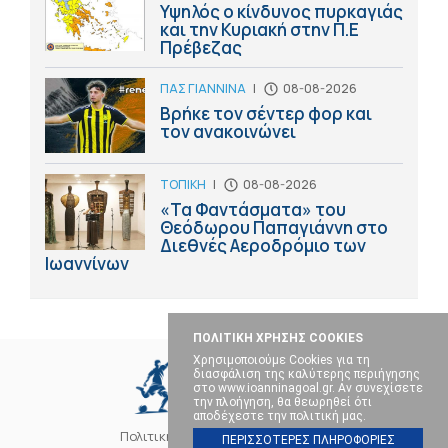
Υψηλός ο κίνδυνος πυρκαγιάς
και την Κυριακή στην Π.Ε
Πρέβεζας
ΠΑΣ ΓΙΑΝΝΙΝΑ
|
08-08-2026
Βρήκε τον σέντερ φορ και
τον ανακοινώνει
ΤΟΠΙΚΗ
|
08-08-2026
«Τα Φαντάσματα» του
Θεόδωρου Παπαγιάννη στο
Διεθνές Αεροδρόμιο των
Ιωαννίνων
ΠΟΛΙΤΙΚΗ ΧΡΗΣΗΣ COOKIES
Χρησιμοποιούμε Cookies για τη
διασφάλιση της καλύτερης περιήγησης
στο www.ioanninagoal.gr. Αν συνεχίσετε
την πλοήγηση, θα θεωρηθεί ότι
αποδέχεστε την πολιτική μας.
Πολιτική Cookies
Επικοινωνία
ΠΕΡΙΣΣΟΤΕΡΕΣ ΠΛΗΡΟΦΟΡΙΕΣ