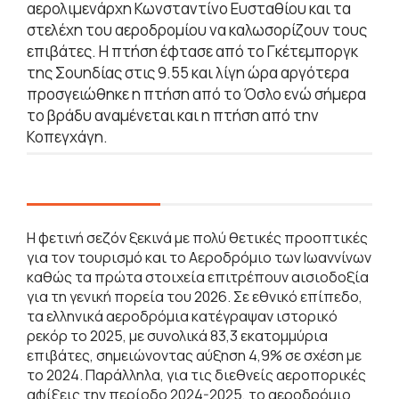
αερολιμενάρχη Κωνσταντίνο Ευσταθίου και τα
στελέχη του αεροδρομίου να καλωσορίζουν τους
επιβάτες. Η πτήση έφτασε από το Γκέτεμποργκ
της Σουηδίας στις 9.55 και λίγη ώρα αργότερα
προσγειώθηκε η πτήση από το Όσλο ενώ σήμερα
το βράδυ αναμένεται και η πτήση από την
Κοπεγχάγη.
Η φετινή σεζόν ξεκινά με πολύ θετικές προοπτικές
για τον τουρισμό και το Αεροδρόμιο των Ιωαννίνων
καθώς τα πρώτα στοιχεία επιτρέπουν αισιοδοξία
για τη γενική πορεία του 2026. Σε εθνικό επίπεδο,
τα ελληνικά αεροδρόμια κατέγραψαν ιστορικό
ρεκόρ το 2025, με συνολικά 83,3 εκατομμύρια
επιβάτες, σημειώνοντας αύξηση 4,9% σε σχέση με
το 2024. Παράλληλα, για τις διεθνείς αεροπορικές
αφίξεις την περίοδο 2024-2025, το αεροδρόμιο