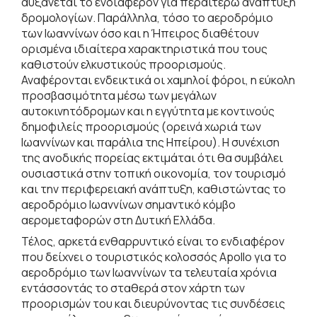
αυξάνεται το ενδιαφέρον για περαιτέρω ανάπτυξη
δρομολογίων. Παράλληλα, τόσο το αεροδρόμιο
των Ιωαννίνων όσο και η Ήπειρος διαθέτουν
ορισμένα ιδιαίτερα χαρακτηριστικά που τους
καθιστούν ελκυστικούς προορισμούς.
Αναφέρονται ενδεικτικά οι χαμηλοί φόροι, η εύκολη
προσβασιμότητα μέσω των μεγάλων
αυτοκινητόδρομων και η εγγύτητα με κοντινούς
δημοφιλείς προορισμούς (ορεινά χωριά των
Ιωαννίνων και παράλια της Ηπείρου). Η συνέχιση
της ανοδικής πορείας εκτιμάται ότι θα συμβάλει
ουσιαστικά στην τοπική οικονομία, τον τουρισμό
και την περιφερειακή ανάπτυξη, καθιστώντας το
αεροδρόμιο Ιωαννίνων σημαντικό κόμβο
αερομεταφορών στη Δυτική Ελλάδα.
Τέλος, αρκετά ενθαρρυντικό είναι το ενδιαφέρον
που δείχνει ο τουριστικός κολοσσός Apollo για το
αεροδρόμιο των Ιωαννίνων τα τελευταία χρόνια
εντάσσοντάς το σταθερά στον χάρτη των
προορισμών του και διευρύνοντας τις συνδέσεις