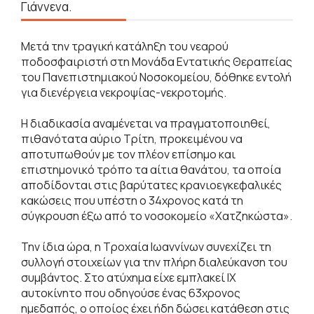
Γιάννενα.
Μετά την τραγική κατάληξη του νεαρού
ποδοσφαιριστή στη Μονάδα Εντατικής Θεραπείας
του Πανεπιστημιακού Νοσοκομείου, δόθηκε εντολή
για διενέργεια νεκροψίας-νεκροτομής.
Η διαδικασία αναμένεται να πραγματοποιηθεί,
πιθανότατα αύριο Τρίτη, προκειμένου να
αποτυπωθούν με τον πλέον επίσημο και
επιστημονικό τρόπο τα αίτια θανάτου, τα οποία
αποδίδονται στις βαρύτατες κρανιοεγκεφαλικές
κακώσεις που υπέστη ο 34χρονος κατά τη
σύγκρουση έξω από το νοσοκομείο «Χατζηκώστα».
Την ίδια ώρα, η Τροχαία Ιωαννίνων συνεχίζει τη
συλλογή στοιχείων για την πλήρη διαλεύκανση του
συμβάντος. Στο ατύχημα είχε εμπλακεί ΙΧ
αυτοκίνητο που οδηγούσε ένας 63χρονος
ημεδαπός, ο οποίος έχει ήδη δώσει κατάθεση στις