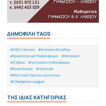
ΔΗΜΟΦΙΛΗ TAGS
#ΠΑΣ Γιάννινα
#Κύπελλο Ελλάδας
#Eρασιτεχνικό Ποδόσφαιρο
#Μπάσκετ
#Στίβος
#γυναικείο ποδόσφαιρο
#Κωπηλασία
#πολιτική
#Ναυτικός Όμιλος Ιωαννίνων
#Champions League
ΤΗΣ ΙΔΙΑΣ ΚΑΤΗΓΟΡΙΑΣ